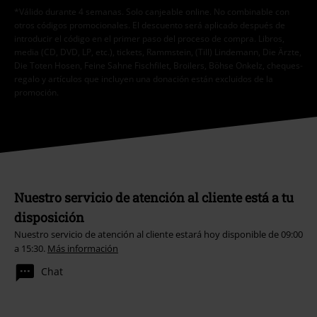
*Válido durante 4 semanas. Solo canjeable online. No combinable con
otros códigos promocionales. El descuento será aplicado después de
introducir el código en el primer paso del proceso de compra. Libros,
media (CD, DVD, LP, etc.), tickets, Rammstein, (Till) Lindemann, Die Ärzte,
Die Toten Hosen, Feine Sahne Fischfilet, Broilers, Böhse Onkelz, cheques-
regalo y artículos que incluyen una donación están excluidos de la
promoción.
Nuestro servicio de atención al cliente está a tu
disposición
Nuestro servicio de atención al cliente estará hoy disponible de 09:00
a 15:30.
Más información
Chat