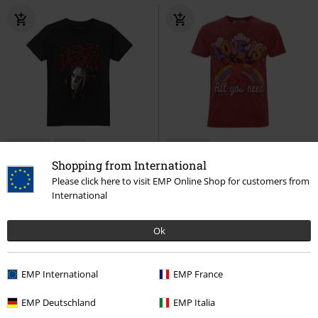
Exclusivo
Nuevo
Exclusivo
PVPR
Desde
24,99 €
PVPR
Desde
34,99 €
Shopping from International
19,99 €
32,99 €
Desde
Desde
Please click here to visit EMP Online Shop for customers from
Death Eaters
Harry Potter
Elmo - Love is all you need
International
Camiseta
Barrio Sesamo
Camiseta
Ok
EMP International
EMP France
EMP Deutschland
EMP Italia