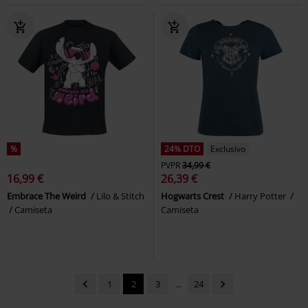
%
24% DTO
Exclusivo
PVPR
34,99 €
16,99 €
26,39 €
Embrace The Weird
Lilo & Stitch
Hogwarts Crest
Harry Potter
Camiseta
Camiseta
1
2
3
...
24