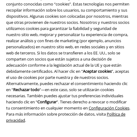
conjunto conocidas como “cookies”. Estas tecnologías nos permiten
recopilar información sobre los usuarios, su comportamiento y sus
Descuento para estudiantes
dispositivos. Algunas cookies son colocadas por nosotros, mientras
que otras provienen de nuestros socios. Nosotros y nuestros socios
EMP Backstage Club
utilizamos cookies para garantizar la fiabilidad y seguridad de
nuestro sitio web, mejorar y personalizar tu experiencia de compra,
realizar análisis y con fines de marketing (por ejemplo, anuncios
personalizados) en nuestro sitio web, en redes sociales y en sitios
Sobre EMP
web de terceros. Si los datos se transfieren a los EE. UU., solo se
comparten con socios que están sujetos a una decisión de
EMP Eventos
adecuación conforme a la legislación actual de la UE y que están
debidamente certificados. Al hacer clic en “
Aceptar cookies
”, aceptas
Programa de Afiliados
el uso de cookies por parte nuestra y de nuestros socios.
Alternativamente, puedes rechazar el consentimiento haciendo clic
Sostenibilidad
en “
Rechazar todo
”—en este caso, solo se utilizarán cookies
necesarias. También puedes ajustar tus preferencias individuales
haciendo clic en “
Configurar
”. Tienes derecho a revocar o modificar
tu consentimiento en cualquier momento en
Configuración Cookies
.
Para más información sobre protección de datos, visita
Política de
privacidad
.