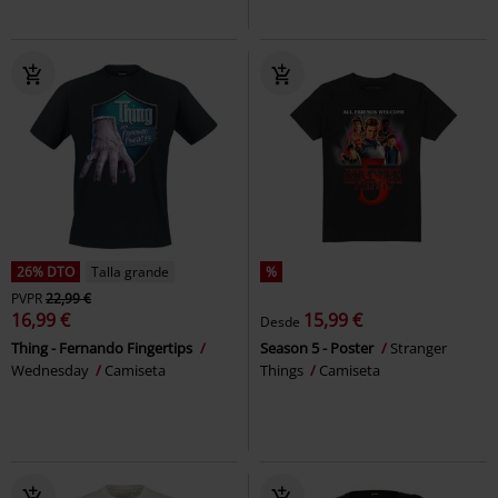
26% DTO
Talla grande
%
PVPR
22,99 €
16,99 €
15,99 €
Desde
Thing - Fernando Fingertips
Season 5 - Poster
Stranger
Wednesday
Camiseta
Things
Camiseta