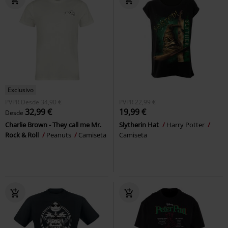
Exclusivo
PVPR
Desde
34,90 €
PVPR
22,99 €
32,99 €
19,99 €
Desde
Charlie Brown - They call me Mr.
Slytherin Hat
Harry Potter
Rock & Roll
Peanuts
Camiseta
Camiseta