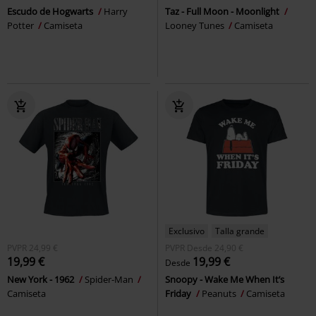
Escudo de Hogwarts
Harry
Taz - Full Moon - Moonlight
Potter
Camiseta
Looney Tunes
Camiseta
Exclusivo
Talla grande
PVPR
24,99 €
PVPR
Desde
24,90 €
19,99 €
19,99 €
Desde
New York - 1962
Spider-Man
Snoopy - Wake Me When It’s
Camiseta
Friday
Peanuts
Camiseta