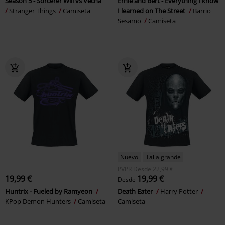
Season 5 - Sorcerer Will vs Vecna
Ernie and Bert - Everything I know
Stranger Things
Camiseta
I learned on The Street
Barrio
Sesamo
Camiseta
Nuevo
Talla grande
PVPR
Desde
22,99 €
19,99 €
19,99 €
Desde
Huntrix - Fueled by Ramyeon
Death Eater
Harry Potter
KPop Demon Hunters
Camiseta
Camiseta