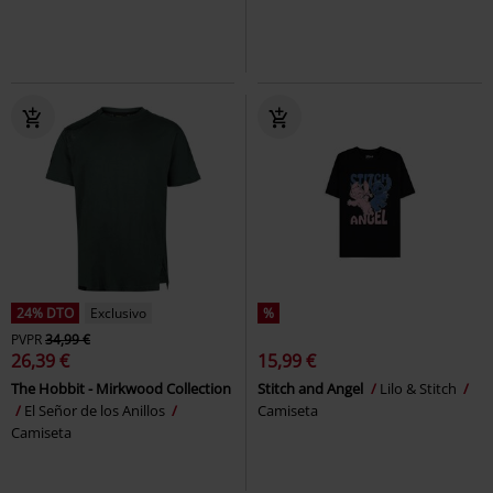
24% DTO
Exclusivo
%
PVPR
34,99 €
26,39 €
15,99 €
The Hobbit - Mirkwood Collection
Stitch and Angel
Lilo & Stitch
El Señor de los Anillos
Camiseta
Camiseta