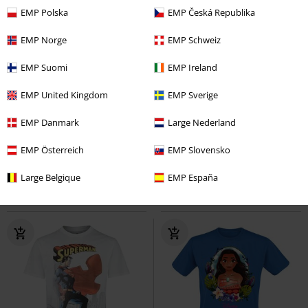
EMP Polska
EMP Česká Republika
EMP Norge
EMP Schweiz
EMP Suomi
EMP Ireland
Estampado especial
EMP United Kingdom
EMP Sverige
PVPR
29,99 €
26,99 €
26,99 €
EMP Danmark
Large Nederland
Slytherin - Proud
Harry Potter
The Joker
Batman
Camiseta
EMP Österreich
EMP Slovensko
Camiseta
Large Belgique
EMP España