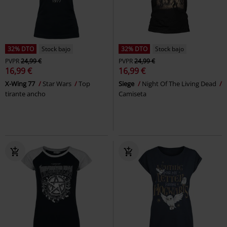
32% DTO
Stock bajo
32% DTO
Stock bajo
PVPR
24,99 €
PVPR
24,99 €
16,99 €
16,99 €
X-Wing 77
Star Wars
Top
Siege
Night Of The Living Dead
tirante ancho
Camiseta