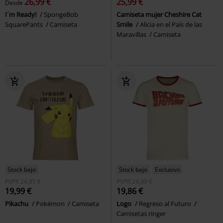
26,99 €
25,99 €
Desde
I´m Ready!
SpongeBob
Camiseta mujer Cheshire Cat
SquarePants
Camiseta
Smile
Alicia en el País de las
Maravillas
Camiseta
Stock bajo
Stock bajo
Exclusivo
PVPR
24,95 €
PVPR
24,99 €
19,99 €
19,86 €
Pikachu
Pokémon
Camiseta
Logo
Regreso al Futuro
Camisetas ringer