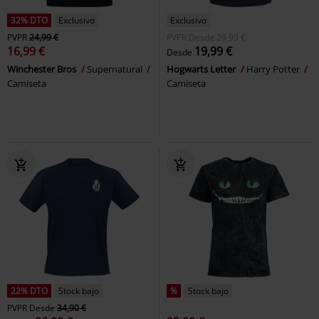
32% DTO
Exclusivo
Exclusivo
PVPR
24,99 €
PVPR
Desde
29,99 €
16,99 €
19,99 €
Desde
Winchester Bros
Supernatural
Hogwarts Letter
Harry Potter
Camiseta
Camiseta
22% DTO
Stock bajo
%
Stock bajo
PVPR
Desde
34,90 €