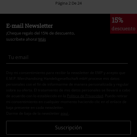
Página 2 De 24
15%
E-mail Newsletter
descuento
¡Cheque regalo del 15% de descuento,
suscríbete ahora!
Más
Doy mi consentimiento para recibir la newsletter de EMP y acepto que
E.M.P. Merchandising Handelsgesellschaft mbH procese mis datos
personales con el fin de informarme de manera personalizada y regular
sobre su oferta. El tratamiento de mis datos personales se llevará a cabo
de acuerdo con lo establecido en la
Política de Privacidad
. Puedo retirar
mi consentimiento en cualquier momento haciendo clic en el enlace de
baja presente en cada newsletter.
Darme de baja de la newsletter
aquí
.
Suscripción