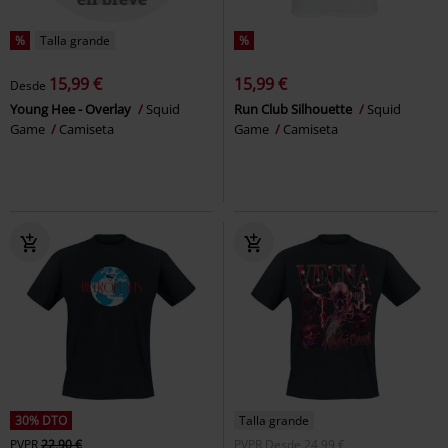
%
Talla grande
%
15,99 €
15,99 €
Desde
Young Hee - Overlay
Squid
Run Club Silhouette
Squid
Game
Camiseta
Game
Camiseta
30% DTO
Talla grande
PVPR
22,90 €
PVPR
Desde
24,99 €