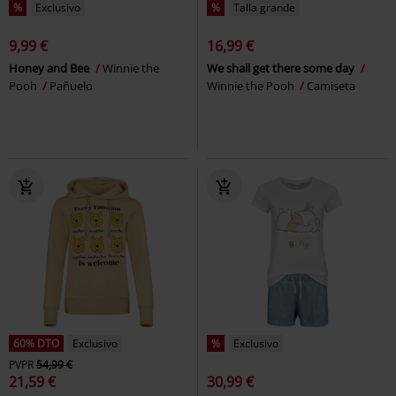
%
Exclusivo
%
Talla grande
9,99 €
16,99 €
Honey and Bee
Winnie the
We shall get there some day
Pooh
Pañuelo
Winnie the Pooh
Camiseta
60% DTO
Exclusivo
%
Exclusivo
PVPR
54,99 €
21,59 €
30,99 €