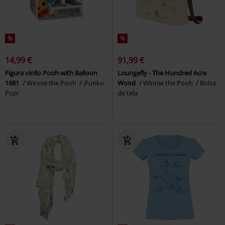
%
%
14,99 €
91,99 €
Figura vinilo Pooh with Balloon
Loungefly - The Hundred Acre
1681
Winnie the Pooh
¡Funko
Wood
Winnie the Pooh
Bolsa
Pop!
de tela