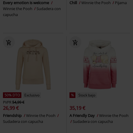
Every emotion is welcome
Chill
Winnie the Pooh
Pijama
Winnie the Pooh
Sudadera con
capucha
50% DTO
Exclusivo
%
Stock bajo
PVPR
54,99 €
26,99 €
35,19 €
Friendship
Winnie the Pooh
A Friendly Day
Winnie the Pooh
Sudadera con capucha
Sudadera con capucha