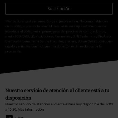
Suscripción
*Válido durante 4 semanas. Solo canjeable online. No combinable con
otros códigos promocionales. El descuento será aplicado después de
introducir el código en el primer paso del proceso de compra. Libros,
media (CD, DVD, LP, etc.), tickets, Rammstein, (Till) Lindemann, Die Ärzte,
Die Toten Hosen, Feine Sahne Fischfilet, Broilers, Böhse Onkelz, cheques-
regalo y artículos que incluyen una donación están excluidos de la
promoción.
Nuestro servicio de atención al cliente está a tu
disposición
Nuestro servicio de atención al cliente estará hoy disponible de 09:00
a 15:30.
Más información
Chat