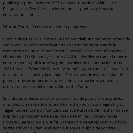
publicó por primera vez en 1926. Las aventuras de AA Milne en el
Bosque de los Cien Acres son intemporales, poéticas y llenas de
encantadora fantasía.
Winnie Pooh - La esperanza en la posguerra
Britania después de la Primera Guerra Mundial: una nación en estado de
shock, con los horrores de la guerra en su memoria, buscando la
esperanza y un poco de paz. En esta época de desesperación nacional,
el ilustrador EH Shepard y el autor AA Milne decidieron tomar la suerte
en sus manos y publicaron su primera colección de poesía infantil en
1924, titulada "When We Were Very Young", que se convirtió en un éxito
de ventas de la noche a la mañana. Fue a través de esta colección de
poemas que los primeros lectores curiosos conocieron a uno de los
osos más famosos del mundo: Winnie the Pooh.
Sólo dos años después del éxito de su libro de poesía, el dúo publicó
una colección de cuentos sobre Winnie the Pooh y sus amigos Piglet,
Tigger, Eeyore, Conejo y Canguro. Las aventuras de Winnie the Pooh se
inspiraron principalmente en la vida de AA Milne: Tras servir en la
Primera Guerra Mundial y sufrir un trastorno de estrés postraumático,
se trasladó con su familia al campo, fuera del bullicio de Londres. El