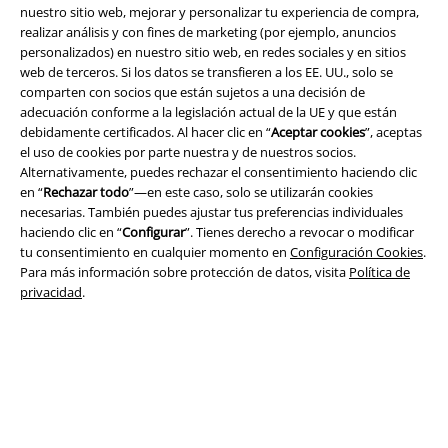
nuestro sitio web, mejorar y personalizar tu experiencia de compra,
Legal
realizar análisis y con fines de marketing (por ejemplo, anuncios
personalizados) en nuestro sitio web, en redes sociales y en sitios
Términos y Condiciones
web de terceros. Si los datos se transfieren a los EE. UU., solo se
comparten con socios que están sujetos a una decisión de
Aviso Legal
adecuación conforme a la legislación actual de la UE y que están
debidamente certificados. Al hacer clic en “
Aceptar cookies
”, aceptas
Ley protección de datos
el uso de cookies por parte nuestra y de nuestros socios.
Alternativamente, puedes rechazar el consentimiento haciendo clic
Eliminación de residuos y protección del medioambiente
en “
Rechazar todo
”—en este caso, solo se utilizarán cookies
necesarias. También puedes ajustar tus preferencias individuales
haciendo clic en “
Configurar
”. Tienes derecho a revocar o modificar
Declaración de Conformidad
tu consentimiento en cualquier momento en
Configuración Cookies
.
Para más información sobre protección de datos, visita
Política de
Información sobre accesibilidad
privacidad
.
Configuración Cookies
Cancelar pedido
Todos los precios incluyen el IVA pero no los
gastos de transporte
© 1986-2026 E.M.P. Merchandising HGmbH