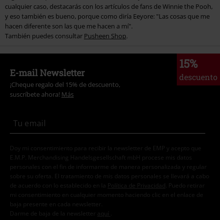
cualquier caso, destacarás con los artículos de fans de Winnie the Pooh,
y eso también es bueno, porque como diría Eeyore: "Las cosas que me
hacen diferente son las que me hacen a mí".
También puedes consultar
Pusheen Shop
.
15%
E-mail Newsletter
descuento
¡Cheque regalo del 15% de descuento,
suscríbete ahora!
Más
Doy mi consentimiento para recibir la newsletter de EMP y acepto que
E.M.P. Merchandising Handelsgesellschaft mbH procese mis datos
personales con el fin de informarme de manera personalizada y regular
sobre su oferta. El tratamiento de mis datos personales se llevará a cabo
de acuerdo con lo establecido en la
Política de Privacidad
. Puedo retirar
mi consentimiento en cualquier momento haciendo clic en el enlace de
baja presente en cada newsletter.
Darme de baja de la newsletter
aquí
.