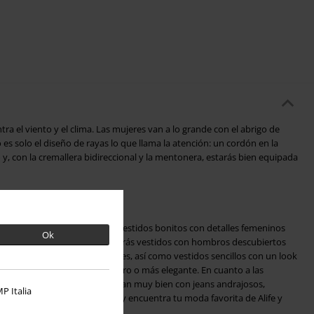
a el viento y el clima. Las mujeres van a lo grande con el abrigo de
o es solo el diseño de rayas lo que llama la atención: un cordón en la
 y, con la cremallera bidireccional y la mentonera, estarás bien equipada
e vivir incluso en verano. Los vestidos bonitos con detalles femeninos
Ok
guetón a la perfección. Encontrarás vestidos con hombros descubiertos
nformales con bonitos apliques, así como vestidos sencillos con un look
res parecer salvaje y aventurero o más elegante. En cuanto a las
tes. Muchas piezas de moda van muy bien con jeans andrajosos,
P Italia
 que navega por la tienda EMP y encuentra tu moda favorita de Alife y