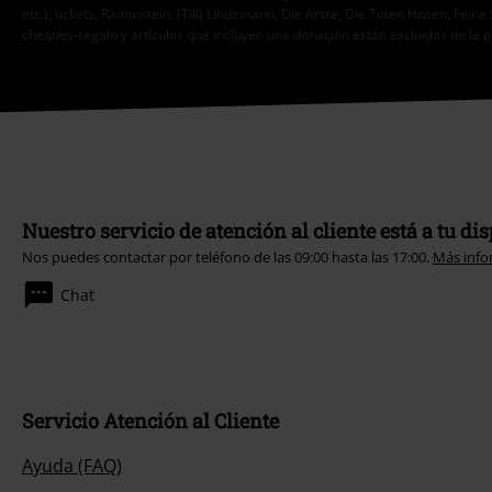
etc.), tickets, Rammstein, (Till) Lindemann, Die Ärzte, Die Toten Hosen, Feine 
cheques-regalo y artículos que incluyen una donación están excluidos de la 
Nuestro servicio de atención al cliente está a tu di
Nos puedes contactar por teléfono de las 09:00 hasta las 17:00.
Más info
Chat
Servicio Atención al Cliente
Ayuda (FAQ)