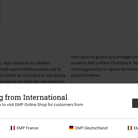
una capucha gruesa que protege contr
. Aquí destacan los diseños
invierno Alife y Kickin Charlotte A. N
etado que también puedes usar la
cintura garantiza un ajuste femenino
y Kickin es una oda a la vida que te
para el invierno.
presenta un estilo de vida activo en
Atrévete a ser salvaje
a online de EMP y date un capricho
 from International
Alive and Kickin expresa su alegría d
re to visit EMP Online Shop for customers from
sacan a relucir tu lado curioso y ju
con aberturas o vestidos camiseros i
debe faltar la ropa resistente a la
vaquero. Decide por ti mismo si quie
o con una idoneidad flexible para el
combinaciones posibles, no hay lími
EMP France
EMP Deutschland
EM
aqueta de invierno roja y negra que
leggings, medias y faldas sexys. ¡Así
a viene con dos bolsillos laterales y
Kickin!