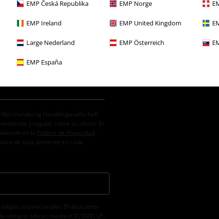
EMP Česká Republika
EMP Norge
EM
EMP Ireland
EMP United Kingdom
EM
Large Nederland
EMP Österreich
EM
EMP España
. Merchandising Handelsgesellschaft
alizada y regular sobre su oferta. El
ablecido en la
Política de Privacidad
.
nlace de baja presente en cada
códigos promocionales. El descuento
de compra. Libros, media (CD, DVD, LP,