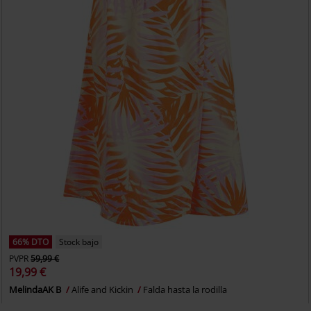
66% DTO
Stock bajo
PVPR
59,99 €
19,99 €
MelindaAK B
Alife and Kickin
Falda hasta la rodilla