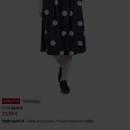
60% DTO
Stock bajo
PVPR
59,99 €
23,99 €
MelindaAK B
Alife and Kickin
Falda hasta la rodilla