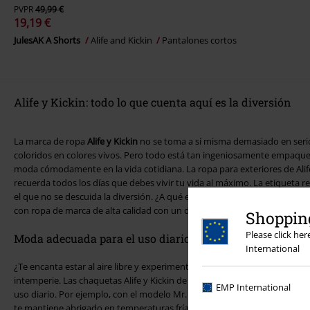
PVPR
49,99 €
19,19 €
JulesAK A Shorts
Alife and Kickin
Pantalones cortos
Alife y Kickin: todo lo que cuenta aquí es la diversión
La marca de ropa
Alife y Kickin
no se toma a sí misma demasiado en serio
coloridos en colores vivos. Pero todo está tan ingeniosamente empaqu
moda cómodamente en la vida cotidiana. La ropa para exteriores de Alife 
recuerda todos los días que debes vivir tu vida al máximo. La etiqueta re
el que no se descuida la diversión. ¿A qué esperas? ¡Haz clic en la tiend
con ropa de marca de alta calidad con un diseño moderno!
Shopping
Please click he
Moda adecuada para el uso diario según su gusto
International
¿Te encanta estar al aire libre y experimentar la naturaleza? Entonces no 
intemperie. Las chaquetas Alife y Kickin de EMP combinan un gran aspect
EMP International
uso diario. Por ejemplo, con el modelo Mr. Diamond encontrarás una ch
te mantiene abrigado en temperaturas frías. En términos de estilo, la piez