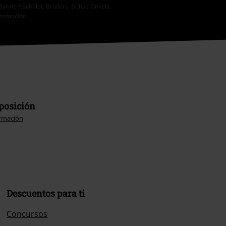
Sahne Fischfilet, Broilers, Böhse Onkelz,
promoción.
sposición
rmación
Descuentos para ti
Concursos