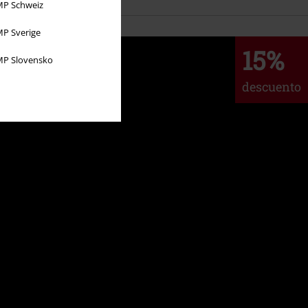
P Schweiz
P Sverige
15%
P Slovensko
descuento