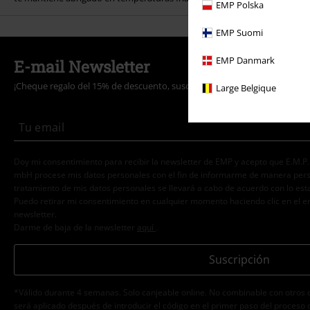
EMP Polska
EMP Suomi
EMP Danmark
E-mail Newsletter
¡Cheque regalo del 15% de descuento, suscríbete ahora!
Más
Large Belgique
Doy mi consentimiento para recibir la newsletter de EMP y acepto que E.M.P
mbH procese mis datos personales con el fin de informarme de manera person
tratamiento de mis datos personales se llevará a cabo de acuerdo con lo est
Puedo retirar mi consentimiento en cualquier momento haciendo clic en el e
newsletter.
Darme de baja de la newsletter
aquí
.
Suscripción
*Válido durante 4 semanas. Solo canjeable online. No combinable con otros 
será aplicado después de introducir el código en el primer paso del proceso 