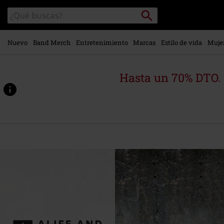
Ir al
Buscar
Buscar
contenido
en
principal
el
catálogo
Nuevo
Band Merch
Entretenimiento
Marcas
Estilo de vida
Muje
Hasta un 70% DTO.