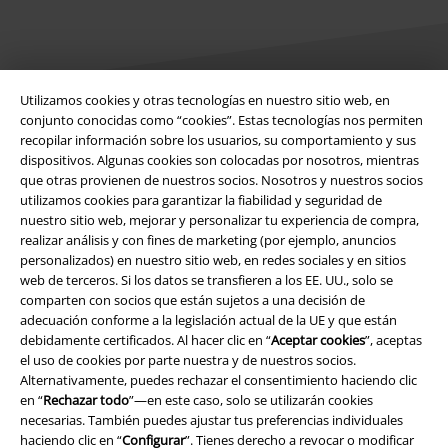
Utilizamos cookies y otras tecnologías en nuestro sitio web, en
conjunto conocidas como “cookies”. Estas tecnologías nos permiten
Legal
recopilar información sobre los usuarios, su comportamiento y sus
dispositivos. Algunas cookies son colocadas por nosotros, mientras
Términos y Condiciones
que otras provienen de nuestros socios. Nosotros y nuestros socios
utilizamos cookies para garantizar la fiabilidad y seguridad de
nuestro sitio web, mejorar y personalizar tu experiencia de compra,
Aviso Legal
realizar análisis y con fines de marketing (por ejemplo, anuncios
personalizados) en nuestro sitio web, en redes sociales y en sitios
Ley protección de datos
web de terceros. Si los datos se transfieren a los EE. UU., solo se
comparten con socios que están sujetos a una decisión de
Eliminación de residuos y protección del medioambiente
adecuación conforme a la legislación actual de la UE y que están
debidamente certificados. Al hacer clic en “
Aceptar cookies
”, aceptas
Declaración de Conformidad
el uso de cookies por parte nuestra y de nuestros socios.
Alternativamente, puedes rechazar el consentimiento haciendo clic
en “
Rechazar todo
”—en este caso, solo se utilizarán cookies
Información sobre accesibilidad
necesarias. También puedes ajustar tus preferencias individuales
haciendo clic en “
Configurar
”. Tienes derecho a revocar o modificar
Configuración Cookies