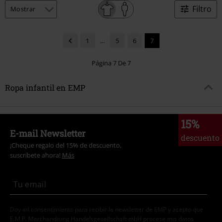
Filtro
1
...
5
6
7
Página 7 De 7
Ropa infantil en EMP
15%
E-mail Newsletter
descuento
¡Cheque regalo del 15% de descuento,
suscríbete ahora!
Más
Doy mi consentimiento para recibir la newsletter de EMP y acepto que
E.M.P. Merchandising Handelsgesellschaft mbH procese mis datos