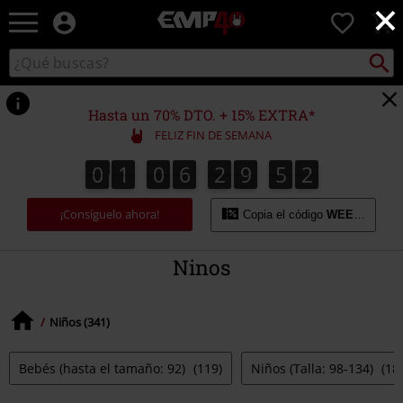
×
EMP
0
-
Música,
Buscar
Buscar
Películas,
en
TV
el
&
catálogo
Hasta un 70% DTO. + 15% EXTRA*
Gaming
FELIZ FIN DE SEMANA
Merch
-
0
1
0
6
2
9
5
2
0
1
0
6
2
9
5
1
3
Ropa
1
2
Alternativa
¡Consíguelo ahora!
Copia el código
WEEKEND
Ninos
Niños (341)
Bebés (hasta el tamaño: 92)
(119)
Niños (Talla: 98-134)
(18