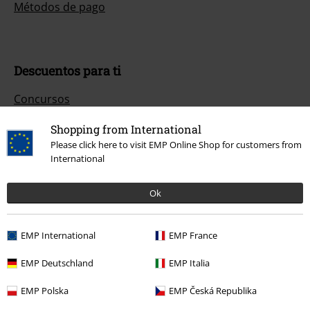
Métodos de pago
Descuentos para ti
Concursos
Cheques Regalo
Shopping from International
Please click here to visit EMP Online Shop for customers from
Descuento para estudiantes
International
EMP Backstage Club
Ok
EMP International
EMP France
Sobre EMP
EMP Deutschland
EMP Italia
EMP Eventos
EMP Polska
EMP Česká Republika
Programa de Afiliados