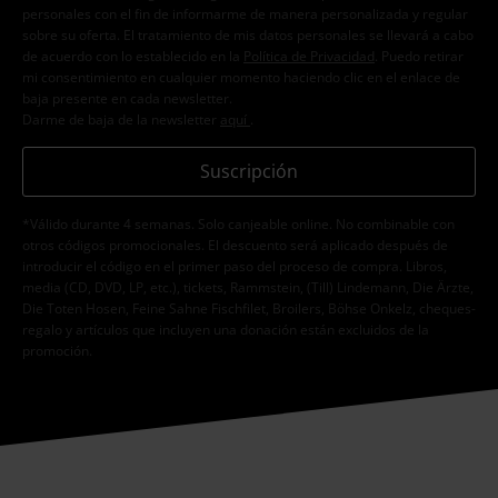
personales con el fin de informarme de manera personalizada y regular
sobre su oferta. El tratamiento de mis datos personales se llevará a cabo
de acuerdo con lo establecido en la
Política de Privacidad
. Puedo retirar
mi consentimiento en cualquier momento haciendo clic en el enlace de
baja presente en cada newsletter.
Darme de baja de la newsletter
aquí
.
Suscripción
*Válido durante 4 semanas. Solo canjeable online. No combinable con
otros códigos promocionales. El descuento será aplicado después de
introducir el código en el primer paso del proceso de compra. Libros,
media (CD, DVD, LP, etc.), tickets, Rammstein, (Till) Lindemann, Die Ärzte,
Die Toten Hosen, Feine Sahne Fischfilet, Broilers, Böhse Onkelz, cheques-
regalo y artículos que incluyen una donación están excluidos de la
promoción.