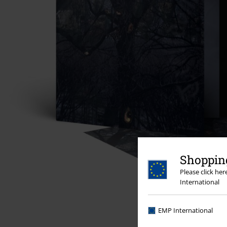
Shopping
Please click he
International
EMP International