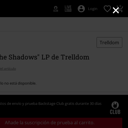
×
0
Login
Trelldom
 The Shadows" LP de Trelldom
el artículo
ulo no está disponible.
tos de envío y prueba Backstage Club gratis durante 30 días
Añade la suscripción de prueba al carrito.