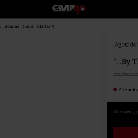
EMP
-
Música,
Películas,
r
Hombre
Niños
Ofertas %
TV
&
Gaming
¡Agotado!
Merch
-
"...By
Ropa
Alternativa
Más detalles d
Este artíc
Ahorra en gas