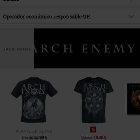
día de hoy.
Título
Black Earth
Tipo de producto
CD
Género Musical
Operador económico responsable UE
Melodic Death Metal
Media - Formato 1-3
CD
tema producto
Bandas
Sony Music Entertainment Germany GmbH
Balanstraße 73 // Haus 31
Banda
Arch Enemy
81541 München
Fecha de lanzamiento
4/28/23
Germany
kontakt@sonymusic.com
%
PVPR
Desde
24,99 €
23,99 €
19,99 €
Desde
Desde