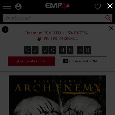
×
EMP
0
-
Música,
Buscar
Buscar
Películas,
en
TV
el
&
catálogo
Hasta un 70% DTO. + 15% EXTRA*
Gaming
FELIZ FIN DE SEMANA
Merch
-
0
2
2
0
4
8
3
8
0
2
2
0
4
8
3
7
3
3
9
7
8
Ropa
Alternativa
¡Consíguelo ahora!
Copia el código
WEEKEND
https://www.emp-
online.es/p/black-
earth/552064St.html