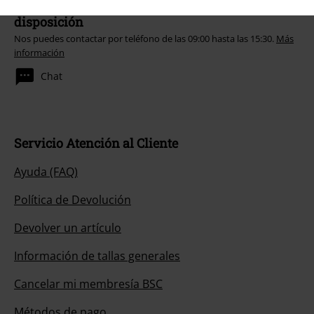
Nuestro servicio de atención al cliente está a tu
disposición
Nos puedes contactar por teléfono de las 09:00 hasta las 15:30.
Más
información
Chat
Servicio Atención al Cliente
Ayuda (FAQ)
Política de Devolución
Devolver un artículo
Información de tallas generales
Cancelar mi membresía BSC
Métodos de pago