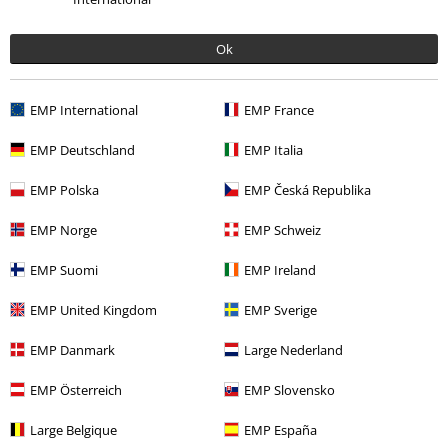
sobre su oferta. El tratamiento de mis datos personales se llevará a cabo
de acuerdo con lo establecido en la
Política de Privacidad
. Puedo retirar
Ok
mi consentimiento en cualquier momento haciendo clic en el enlace de
baja presente en cada newsletter.
Darme de baja de la newsletter
aquí
.
EMP International
EMP France
Suscripción
EMP Deutschland
EMP Italia
*Válido durante 4 semanas. Solo canjeable online. No combinable con
EMP Polska
EMP Česká Republika
otros códigos promocionales. El descuento será aplicado después de
introducir el código en el primer paso del proceso de compra. Libros,
EMP Norge
EMP Schweiz
media (CD, DVD, LP, etc.), tickets, Rammstein, (Till) Lindemann, Die Ärzte,
Die Toten Hosen, Feine Sahne Fischfilet, Broilers, Böhse Onkelz, cheques-
EMP Suomi
EMP Ireland
regalo y artículos que incluyen una donación están excluidos de la
promoción.
EMP United Kingdom
EMP Sverige
EMP Danmark
Large Nederland
EMP Österreich
EMP Slovensko
Large Belgique
EMP España