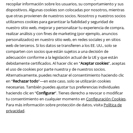
recopilar información sobre los usuarios, su comportamiento y sus
dispositivos. Algunas cookies son colocadas por nosotros, mientras
que otras provienen de nuestros socios. Nosotros y nuestros socios
utilizamos cookies para garantizar la fiabilidad y seguridad de
nuestro sitio web, mejorar y personalizar tu experiencia de compra,
realizar análisis y con fines de marketing (por ejemplo, anuncios
Legal
personalizados) en nuestro sitio web, en redes sociales y en sitios
web de terceros. Si los datos se transfieren a los EE. UU., solo se
Términos y Condiciones
comparten con socios que están sujetos a una decisión de
adecuación conforme a la legislación actual de la UE y que están
Aviso Legal
debidamente certificados. Al hacer clic en “
Aceptar cookies
”, aceptas
el uso de cookies por parte nuestra y de nuestros socios.
Alternativamente, puedes rechazar el consentimiento haciendo clic
Ley protección de datos
en “
Rechazar todo
”—en este caso, solo se utilizarán cookies
necesarias. También puedes ajustar tus preferencias individuales
Eliminación de residuos y protección del medioambiente
haciendo clic en “
Configurar
”. Tienes derecho a revocar o modificar
tu consentimiento en cualquier momento en
Configuración Cookies
.
Declaración de Conformidad
Para más información sobre protección de datos, visita
Política de
privacidad
.
Información sobre accesibilidad
Configuración Cookies