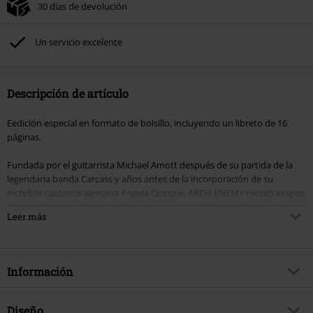
30 días de devolución
Un servicio excelente
Descripción de artículo
Eedición especial en formato de bolsillo, incluyendo un libreto de 16
páginas.
Fundada por el guitarrista Michael Amott después de su partida de la
legendaria banda Carcass y años antes de la incorporación de su
increíble cantante alemana Angela Gossow, ARCH ENEMY recibió elogios
en 1996 con el hito del metal Black Earth. Este primer álbum de una
Leer más
banda que más tarde se convertiría en una de las más grandes de su
género, con el vocalista original Johan Liiva, fue impulsado por una
impecable técnica de guitarras duales y una mezcla nunca antes vista de
melodía y agresión, una alquimia que redefinió los límites del death
Información
metal melódico. Black Earth sentó las bases para un sonido distintivo y
único que ayudó a la banda a solidificar rápidamente su reputación
como una de las élites del género, un título que aún mantienen hasta el
Artículo no.
552064
Diseño