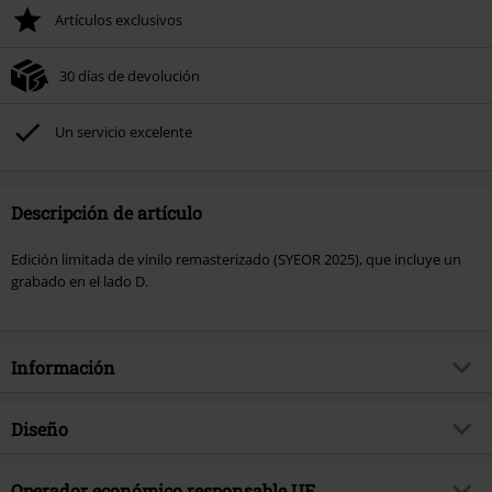
Artículos exclusivos
30 días de devolución
Un servicio excelente
Descripción de artículo
Edición limitada de vinilo remasterizado (SYEOR 2025), que incluye un
grabado en el lado D.
Información
Artículo no.
580997
Diseño
Título
Counterparts
Tipo de producto
LP
Género Musical
Operador económico responsable UE
Hard Rock