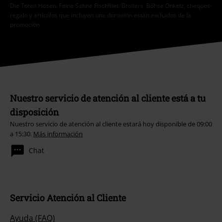
Die Toten Hosen, Feine Sahne Fischfilet, Broilers, Böhse Onkelz, cheques-
regalo y artículos que incluyen una donación están excluidos de la
promoción.
Nuestro servicio de atención al cliente está a tu
disposición
Nuestro servicio de atención al cliente estará hoy disponible de 09:00
a 15:30.
Más información
Chat
Servicio Atención al Cliente
Ayuda (FAQ)