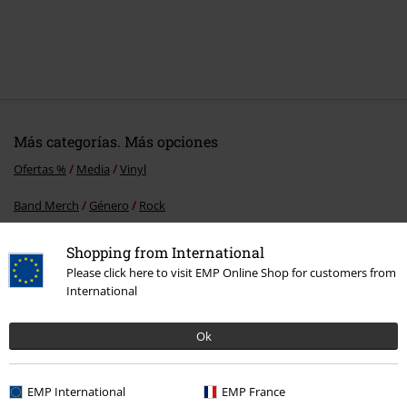
Más categorías. Más opciones
Ofertas %
Media
Vinyl
Band Merch
Género
Rock
Band Merch
Top Bands
Rush
Shopping from International
Please click here to visit EMP Online Shop for customers from
Band Merch
Género
Hardrock
International
Band Merch
Media
Vinilo
Ok
15%
EMP International
EMP France