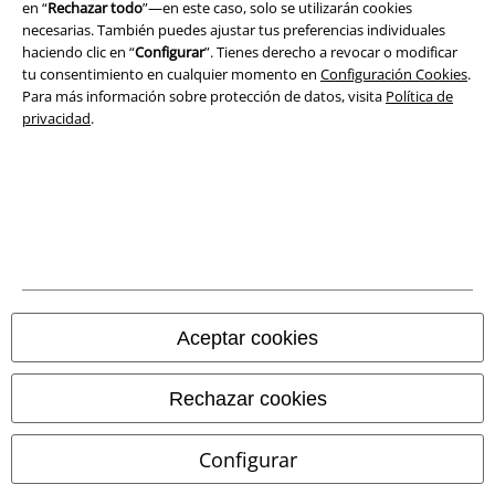
Ley protección de datos
en “
Rechazar todo
”—en este caso, solo se utilizarán cookies
necesarias. También puedes ajustar tus preferencias individuales
Eliminación de residuos y protección del medioambiente
haciendo clic en “
Configurar
”. Tienes derecho a revocar o modificar
tu consentimiento en cualquier momento en
Configuración Cookies
.
Para más información sobre protección de datos, visita
Política de
Declaración de Conformidad
privacidad
.
Información sobre accesibilidad
Configuración Cookies
Cancelar pedido
Todos los precios incluyen el IVA pero no los
gastos de transporte
© 1986-2026 E.M.P. Merchandising HGmbH
Aceptar cookies
Rechazar cookies
Tiendas EMP online
Configurar