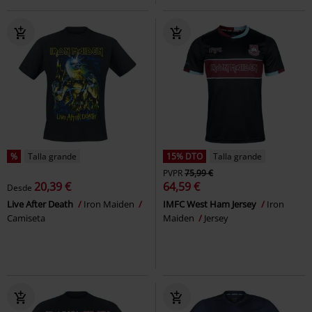
%
Talla grande
15% DTO
Talla grande
PVPR
75,99 €
20,39 €
64,59 €
Desde
Live After Death
Iron Maiden
IMFC West Ham Jersey
Iron
Camiseta
Maiden
Jersey