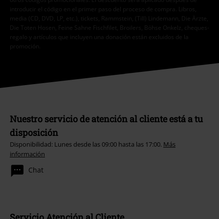
introducir el código en el primer paso del proceso de compra. Libros,
media (CD, DVD, LP, etc.), tickets, Rammstein, (Till) Lindemann, Die Ärzte,
Die Toten Hosen, Feine Sahne Fischfilet, Broilers, Böhse Onkelz, cheques-
regalo y artículos que incluyen una donación están excluidos de la
promoción.
Nuestro servicio de atención al cliente está a tu
disposición
Disponibilidad: Lunes desde las 09:00 hasta las 17:00.
Más
información
Chat
Servicio Atención al Cliente