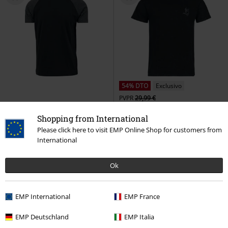
54% DTO
Exclusivo
PVPR
29,99 €
14,99 €
13,59 €
Shopping from International
Camiseta Raglan Contrast
Lost Souls
Rock Rebel by EMP
Please click here to visit EMP Online Shop for customers from
Urban Classics
Camiseta
Camiseta
International
+6
Ok
EMP International
EMP France
EMP Deutschland
EMP Italia