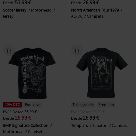
53,99 €
26,99 €
Desde
Desde
Soccer Jersey
Motörhead
North American Tour 1979
Jersey
AC/DC
Camiseta
29% DTO
Exclusivo
Talla grande
Premium
PVPR
Desde
36,99 €
PVPR
Desde
30,99 €
25,99 €
26,99 €
Desde
Desde
EMP Signature Collection
Templars
Sabaton
Camiseta
Motörhead
Camiseta