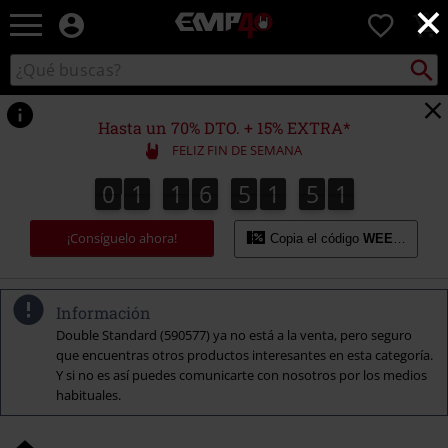
×
EMP
0
-
Música,
Buscar
Buscar
Películas,
en
TV
el
&
catálogo
Hasta un 70% DTO. + 15% EXTRA*
Gaming
FELIZ FIN DE SEMANA
Merch
-
0
1
1
6
5
1
5
0
0
1
1
6
5
1
4
9
1
4
5
9
0
Ropa
Alternativa
¡Consíguelo ahora!
Copia el código
WEEKEND
Información
Double Standard (590577) ya no está a la venta, pero seguro
que encuentras otros productos interesantes en esta categoría.
Y si no es así puedes comunicarte con nosotros por los medios
habituales.