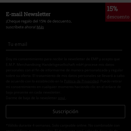
15%
E-mail Newsletter
descuento
¡Cheque regalo del 15% de descuento,
suscríbete ahora!
Más
Doy mi consentimiento para recibir la newsletter de EMP y acepto que
E.M.P. Merchandising Handelsgesellschaft mbH procese mis datos
personales con el fin de informarme de manera personalizada y regular
sobre su oferta. El tratamiento de mis datos personales se llevará a cabo
de acuerdo con lo establecido en la
Política de Privacidad
. Puedo retirar
mi consentimiento en cualquier momento haciendo clic en el enlace de
baja presente en cada newsletter.
Darme de baja de la newsletter
aquí
.
Suscripción
*Válido durante 4 semanas. Solo canjeable online. No combinable con
otros códigos promocionales. El descuento será aplicado después de