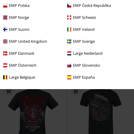
EMP Polska
EMP Česká Republika
EMP Norge
EMP Schweiz
EMP Suomi
EMP Ireland
Talla grande
Premium
PVPR
Desde
29,99 €
EMP United Kingdom
EMP Sverige
26,99 €
26,99 €
Desde
Angels Lie
Slipknot
Camiseta
1946
Fender
Camiseta
EMP Danmark
Large Nederland
EMP Österreich
EMP Slovensko
Large Belgique
EMP España