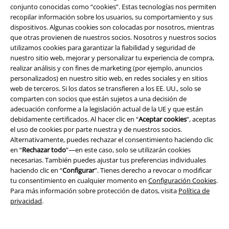
Descuento para estudiantes
conjunto conocidas como “cookies”. Estas tecnologías nos permiten
recopilar información sobre los usuarios, su comportamiento y sus
EMP Backstage Club
dispositivos. Algunas cookies son colocadas por nosotros, mientras
que otras provienen de nuestros socios. Nosotros y nuestros socios
utilizamos cookies para garantizar la fiabilidad y seguridad de
nuestro sitio web, mejorar y personalizar tu experiencia de compra,
Sobre EMP
realizar análisis y con fines de marketing (por ejemplo, anuncios
personalizados) en nuestro sitio web, en redes sociales y en sitios
EMP Eventos
web de terceros. Si los datos se transfieren a los EE. UU., solo se
comparten con socios que están sujetos a una decisión de
Programa de Afiliados
adecuación conforme a la legislación actual de la UE y que están
debidamente certificados. Al hacer clic en “
Aceptar cookies
”, aceptas
Sostenibilidad
el uso de cookies por parte nuestra y de nuestros socios.
Alternativamente, puedes rechazar el consentimiento haciendo clic
en “
Rechazar todo
”—en este caso, solo se utilizarán cookies
necesarias. También puedes ajustar tus preferencias individuales
haciendo clic en “
Configurar
”. Tienes derecho a revocar o modificar
tu consentimiento en cualquier momento en
Configuración Cookies
.
Para más información sobre protección de datos, visita
Política de
privacidad
.