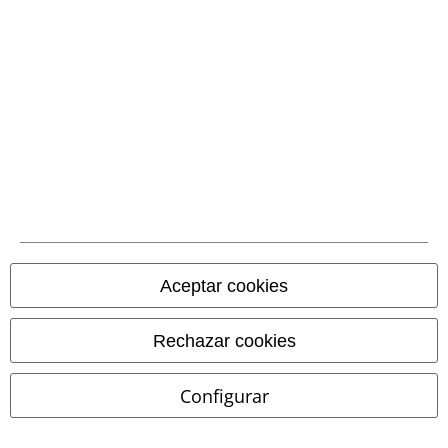
Comunidad
Métodos de pago
Aceptar cookies
Transferencia
Rechazar cookies
bancaria por
adelantado
Configurar
Contrareembolso