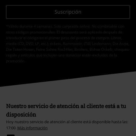
Suscripción
*Válido durante 4 semanas. Solo canjeable online. No combinable con
otros códigos promocionales. El descuento será aplicado después de
introducir el código en el primer paso del proceso de compra. Libros,
media (CD, DVD, LP, etc.), tickets, Rammstein, (Till) Lindemann, Die Ärzte,
Die Toten Hosen, Feine Sahne Fischfilet, Broilers, Böhse Onkelz, cheques-
regalo y artículos que incluyen una donación están excluidos de la
promoción.
Nuestro servicio de atención al cliente está a tu
disposición
Hoy nuestro servicio de atención al cliente está disponible hasta las:
17:00.
Más información