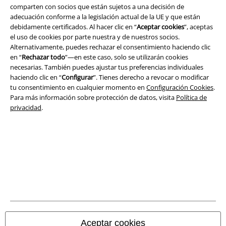
comparten con socios que están sujetos a una decisión de
Legal
adecuación conforme a la legislación actual de la UE y que están
debidamente certificados. Al hacer clic en “
Aceptar cookies
”, aceptas
Términos y Condiciones
el uso de cookies por parte nuestra y de nuestros socios.
Alternativamente, puedes rechazar el consentimiento haciendo clic
Aviso Legal
en “
Rechazar todo
”—en este caso, solo se utilizarán cookies
necesarias. También puedes ajustar tus preferencias individuales
Ley protección de datos
haciendo clic en “
Configurar
”. Tienes derecho a revocar o modificar
tu consentimiento en cualquier momento en
Configuración Cookies
.
Para más información sobre protección de datos, visita
Política de
Eliminación de residuos y protección del medioambiente
privacidad
.
Declaración de Conformidad
Información sobre accesibilidad
Configuración Cookies
Cancelar pedido
Todos los precios incluyen el IVA pero no los
gastos de transporte
Aceptar cookies
© 1986-2026 E.M.P. Merchandising HGmbH