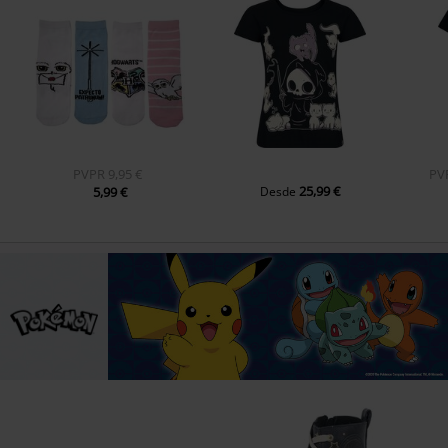
PVPR
9,95 €
PV
25,99 €
5,99 €
Desde