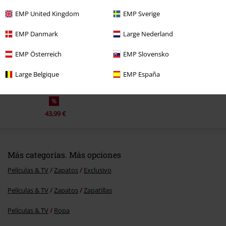
Última visita
EMP United Kingdom
EMP Sverige
EMP Danmark
Large Nederland
EMP Österreich
EMP Slovensko
Enviar comentario
Large Belgique
EMP España
%
43,99 €
Más categorías. Más opciones
Películas & TV
Zapatos
Exclusivo
Películas & TV
Zapatos
Zapatillas
Películas & TV
Ropa