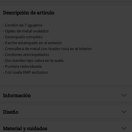
Descripción de artículo
- Cordón de 7 agujeros
- Ojales de metal ovalados
- Estampado completo
- Parche estampado en el exterior
- Cremallera de metal con tirador rosa en el interior
- Cordones aterciopelados
- Dos bandas tipo cebra en la suela
- Puntera redondeada
- Con suela EMP exclusivo
Información
Artículo no.
516671
Diseño
Título
Eevee - Cupcake
Tipo de producto
Deportivas Altas
Exclusivo
Material y cuidados
Si