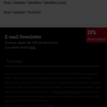
Ropa
Zapatos
Zapatillas
Zapatillas Tacón
Ropa
Zapatos
Exclusivo
15%
E-mail Newsletter
descuento
¡Cheque regalo del 15% de descuento,
suscríbete ahora!
Más
Doy mi consentimiento para recibir la newsletter de EMP y acepto que
E.M.P. Merchandising Handelsgesellschaft mbH procese mis datos
personales con el fin de informarme de manera personalizada y regular
sobre su oferta. El tratamiento de mis datos personales se llevará a cabo
de acuerdo con lo establecido en la
Política de Privacidad
. Puedo retirar
mi consentimiento en cualquier momento haciendo clic en el enlace de
baja presente en cada newsletter.
Darme de baja de la newsletter
aquí
.