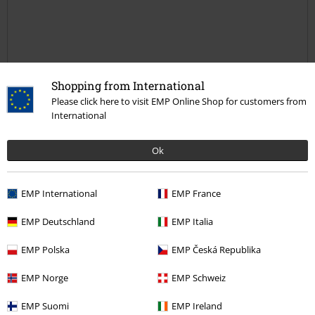
Calidad
Shopping from International
5
Diseño
Please click here to visit EMP Online Shop for customers from
International
5
Ajuste
3
Ok
Reseña verificada
¿Te ha sido útil esta opinión?
EMP International
EMP France
EMP Deutschland
EMP Italia
EMP Polska
EMP Česká Republika
Comentario
EMP Norge
EMP Schweiz
EMP Suomi
EMP Ireland