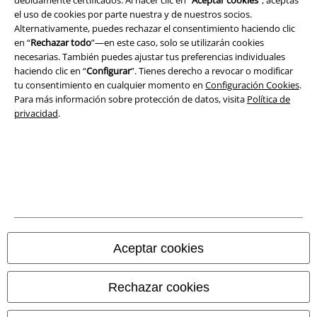
Aviso Legal
el uso de cookies por parte nuestra y de nuestros socios.
Alternativamente, puedes rechazar el consentimiento haciendo clic
Ley protección de datos
en “
Rechazar todo
”—en este caso, solo se utilizarán cookies
necesarias. También puedes ajustar tus preferencias individuales
Eliminación de residuos y protección del medioambiente
haciendo clic en “
Configurar
”. Tienes derecho a revocar o modificar
tu consentimiento en cualquier momento en
Configuración Cookies
.
Declaración de Conformidad
Para más información sobre protección de datos, visita
Política de
privacidad
.
Información sobre accesibilidad
Configuración Cookies
Cancelar pedido
Todos los precios incluyen el IVA pero no los
gastos de transporte
© 1986-2026 E.M.P. Merchandising HGmbH
Aceptar cookies
Rechazar cookies