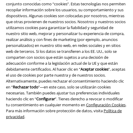
EMP Backstage Club
conjunto conocidas como “cookies”. Estas tecnologías nos permiten
recopilar información sobre los usuarios, su comportamiento y sus
dispositivos. Algunas cookies son colocadas por nosotros, mientras
que otras provienen de nuestros socios. Nosotros y nuestros socios
utilizamos cookies para garantizar la fiabilidad y seguridad de
Sobre EMP
nuestro sitio web, mejorar y personalizar tu experiencia de compra,
realizar análisis y con fines de marketing (por ejemplo, anuncios
EMP Eventos
personalizados) en nuestro sitio web, en redes sociales y en sitios
web de terceros. Si los datos se transfieren a los EE. UU., solo se
Programa de Afiliados
comparten con socios que están sujetos a una decisión de
adecuación conforme a la legislación actual de la UE y que están
Sostenibilidad
debidamente certificados. Al hacer clic en “
Aceptar cookies
”, aceptas
el uso de cookies por parte nuestra y de nuestros socios.
Alternativamente, puedes rechazar el consentimiento haciendo clic
en “
Rechazar todo
”—en este caso, solo se utilizarán cookies
necesarias. También puedes ajustar tus preferencias individuales
haciendo clic en “
Configurar
”. Tienes derecho a revocar o modificar
tu consentimiento en cualquier momento en
Configuración Cookies
.
Para más información sobre protección de datos, visita
Política de
privacidad
.
Comunidad