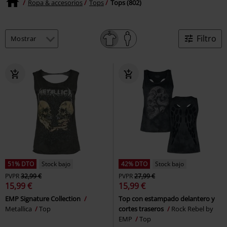
Ropa & accesorios
Tops
Tops (802)
Filtro
51% DTO
Stock bajo
42% DTO
Stock bajo
PVPR
32,99 €
PVPR
27,99 €
15,99 €
15,99 €
EMP Signature Collection
Top con estampado delantero y
Metallica
Top
cortes traseros
Rock Rebel by
EMP
Top