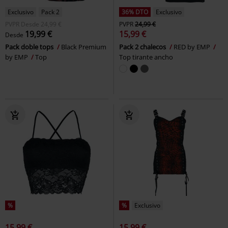
Exclusivo
Pack 2
36% DTO
Exclusivo
PVPR
Desde
24,99 €
PVPR
24,99 €
19,99 €
15,99 €
Desde
Pack doble tops
Black Premium
Pack 2 chalecos
RED by EMP
by EMP
Top
Top tirante ancho
%
%
Exclusivo
15,99 €
15,99 €