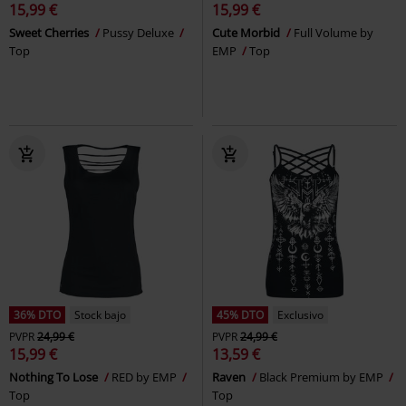
15,99 €
15,99 €
Sweet Cherries
Pussy Deluxe
Cute Morbid
Full Volume by
Top
EMP
Top
36% DTO
Stock bajo
45% DTO
Exclusivo
PVPR
24,99 €
PVPR
24,99 €
15,99 €
13,59 €
Nothing To Lose
RED by EMP
Raven
Black Premium by EMP
Top
Top