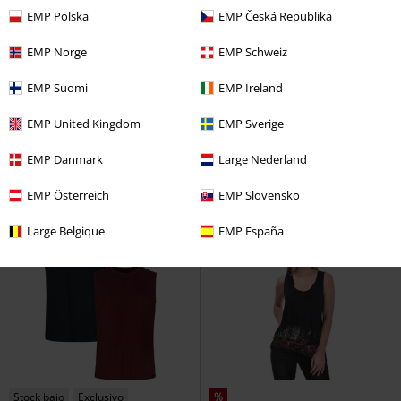
EMP Polska
EMP Česká Republika
EMP Norge
EMP Schweiz
56% DTO
Exclusivo
56% DTO
Exclusivo
PVPR
19,99 €
PVPR
19,99 €
EMP Suomi
EMP Ireland
8,79 €
8,79 €
Basic
RED by EMP
Top
Top
RED by EMP
Top
EMP United Kingdom
EMP Sverige
EMP Danmark
Large Nederland
EMP Österreich
EMP Slovensko
Large Belgique
EMP España
Stock bajo
Exclusivo
%