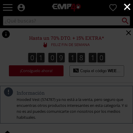
×
EMP
0
-
Música,
Buscar
Buscar
Películas,
en
TV
el
&
catálogo
Hasta un 70% DTO. + 15% EXTRA*
Gaming
FELIZ FIN DE SEMANA
Merch
-
0
1
0
9
1
8
0
9
0
1
0
9
1
8
0
8
1
0
9
8
Ropa
Alternativa
¡Consíguelo ahora!
Copia el código
WEEKEND
Información
Hooded Vest (574787) ya no está a la venta, pero seguro que
encuentras otros productos interesantes en esta categoría. Y si
no es así puedes comunicarte con nosotros por los medios
habituales.