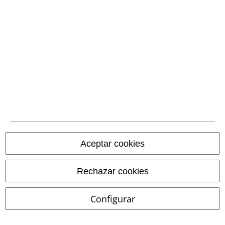
Métodos de pago
Aceptar cookies
Transferencia
bancaria por
adelantado
Rechazar cookies
Contrareembolso
Configurar