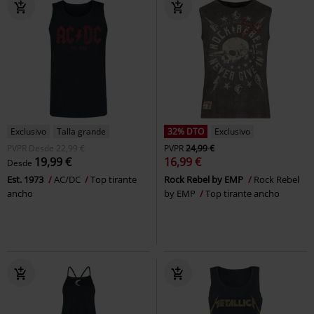
Exclusivo
Talla grande
32% DTO
Exclusivo
PVPR
Desde
22,99 €
PVPR
24,99 €
19,99 €
16,99 €
Desde
Est. 1973
AC/DC
Top tirante
Rock Rebel by EMP
Rock Rebel
ancho
by EMP
Top tirante ancho