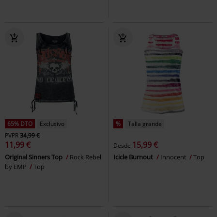
65% DTO
Exclusivo
%
Talla grande
PVPR
34,99 €
11,99 €
15,99 €
Desde
Original Sinners Top
Rock Rebel
Icicle Burnout
Innocent
Top
by EMP
Top