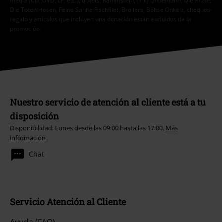
media (CD, DVD, LP, etc.), tickets, Rammstein, (Till) Lindemann, Die Ärzte,
Die Toten Hosen, Feine Sahne Fischfilet, Broilers, Böhse Onkelz, cheques-
regalo y artículos que incluyen una donación están excluidos de la
promoción.
Nuestro servicio de atención al cliente está a tu
disposición
Disponibilidad: Lunes desde las 09:00 hasta las 17:00.
Más
información
Chat
Servicio Atención al Cliente
Ayuda (FAQ)