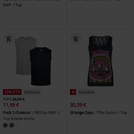
EMP
Top
52% DTO
Exclusivo
%
Exclusivo
PVPR
24,99 €
11,99 €
30,39 €
Pack 2 chalecos
RED by EMP
Strange Days
The Doors
Top
Top tirante ancho