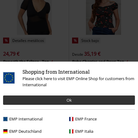
%
Detalles metálicos
%
Stock bajo
24,79 €
35,19 €
Desde
Beneath the Eclipse - Top
Babe Cherries and Bows Top
Killstar
Top
Banned
Top
Shopping from International
Please click here to visit EMP Online Shop for customers from
International
Ok
EMP International
EMP France
EMP Deutschland
EMP Italia