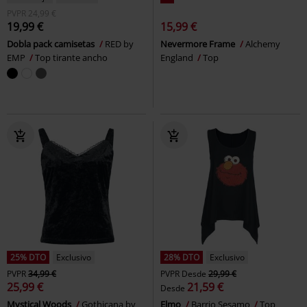
PVPR
24,99 €
19,99 €
15,99 €
Dobla pack camisetas
RED by
Nevermore Frame
Alchemy
EMP
Top tirante ancho
England
Top
25% DTO
Exclusivo
28% DTO
Exclusivo
PVPR
34,99 €
PVPR
Desde
29,99 €
25,99 €
21,59 €
Desde
Mystical Woods
Gothicana by
Elmo
Barrio Sesamo
Top