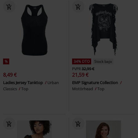
%
34% DTO
Stock bajo
PVPR
32,99 €
8,49 €
21,59 €
Ladies Jersey Tanktop
Urban
EMP Signature Collection
Classics
Top
Motörhead
Top