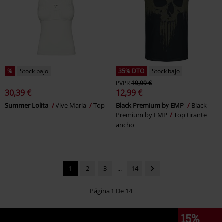
%
Stock bajo
35% DTO
Stock bajo
PVPR
19,99 €
30,39 €
12,99 €
Summer Lolita
Vive Maria
Top
Black Premium by EMP
Black
Premium by EMP
Top tirante
ancho
1
2
3
...
14
Página 1 De 14
15%