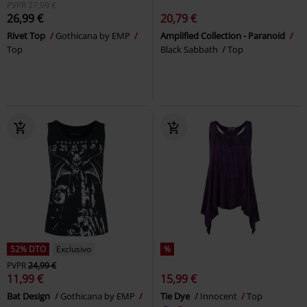
PVPR
27,99 €
26,99 €
20,79 €
Rivet Top
Gothicana by EMP
Amplified Collection - Paranoid
Top
Black Sabbath
Top
52% DTO
Exclusivo
%
PVPR
24,99 €
11,99 €
15,99 €
Bat Design
Gothicana by EMP
Tie Dye
Innocent
Top