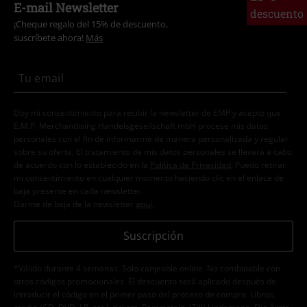
E-mail Newsletter
descuento
¡Cheque regalo del 15% de descuento,
suscríbete ahora!
Más
Doy mi consentimiento para recibir la newsletter de EMP y acepto que
E.M.P. Merchandising Handelsgesellschaft mbH procese mis datos
personales con el fin de informarme de manera personalizada y regular
sobre su oferta. El tratamiento de mis datos personales se llevará a cabo
de acuerdo con lo establecido en la
Política de Privacidad
. Puedo retirar
mi consentimiento en cualquier momento haciendo clic en el enlace de
baja presente en cada newsletter.
Darme de baja de la newsletter
aquí
.
Suscripción
*Válido durante 4 semanas. Solo canjeable online. No combinable con
otros códigos promocionales. El descuento será aplicado después de
introducir el código en el primer paso del proceso de compra. Libros,