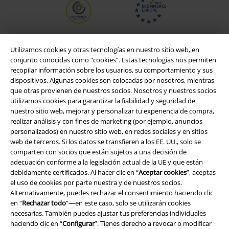
Utilizamos cookies y otras tecnologías en nuestro sitio web, en
conjunto conocidas como “cookies”. Estas tecnologías nos permiten
recopilar información sobre los usuarios, su comportamiento y sus
dispositivos. Algunas cookies son colocadas por nosotros, mientras
que otras provienen de nuestros socios. Nosotros y nuestros socios
utilizamos cookies para garantizar la fiabilidad y seguridad de
nuestro sitio web, mejorar y personalizar tu experiencia de compra,
realizar análisis y con fines de marketing (por ejemplo, anuncios
personalizados) en nuestro sitio web, en redes sociales y en sitios
Legal
web de terceros. Si los datos se transfieren a los EE. UU., solo se
comparten con socios que están sujetos a una decisión de
Términos y Condiciones
adecuación conforme a la legislación actual de la UE y que están
debidamente certificados. Al hacer clic en “
Aceptar cookies
”, aceptas
Aviso Legal
el uso de cookies por parte nuestra y de nuestros socios.
Alternativamente, puedes rechazar el consentimiento haciendo clic
Ley protección de datos
en “
Rechazar todo
”—en este caso, solo se utilizarán cookies
necesarias. También puedes ajustar tus preferencias individuales
Eliminación de residuos y protección del medioambiente
haciendo clic en “
Configurar
”. Tienes derecho a revocar o modificar