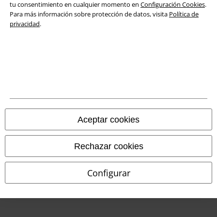
tu consentimiento en cualquier momento en
Configuración Cookies
.
Para más información sobre protección de datos, visita
Política de
Declaración de Conformidad
privacidad
.
Información sobre accesibilidad
Configuración Cookies
Cancelar pedido
Todos los precios incluyen el IVA pero no los
gastos de transporte
© 1986-2026 E.M.P. Merchandising HGmbH
Aceptar cookies
Rechazar cookies
Tiendas EMP online
Configurar
EMP International
EMP France