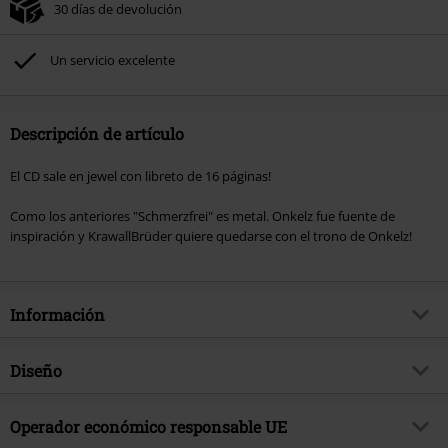
30 días de devolución
Un servicio excelente
Descripción de artículo
El CD sale en jewel con libreto de 16 páginas!
Como los anteriores "Schmerzfrei" es metal. Onkelz fue fuente de
inspiración y KrawallBrüder quiere quedarse con el trono de Onkelz!
Información
Artículo no.
276931
Diseño
Título
Schmerzfrei
Tipo de producto
CD
Género Musical
Operador económico responsable UE
Oi!