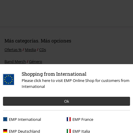
Más categorías. Más opciones
Ofertas %
Media
CDs
Band Merch
Género
Shopping from International
Band Merch
Top Bands
KrawallBrüder
Please click here to visit EMP Online Shop for customers from
Band Merch
Media
CDs
International
Ok
15%
E-mail Newsletter
descuento
EMP International
EMP France
¡Cheque regalo del 15% de descuento,
suscríbete ahora!
Más
EMP Deutschland
EMP Italia