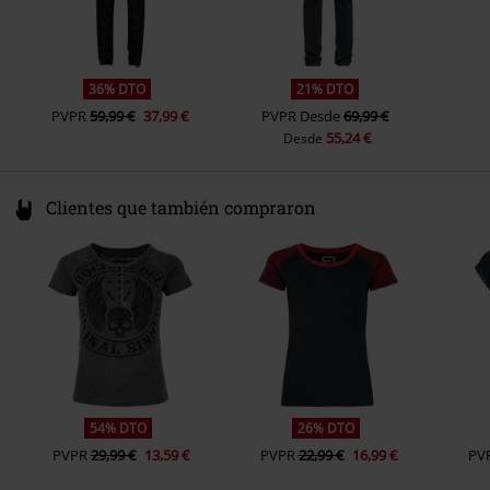
36% DTO
21% DTO
PVPR
59,99 €
37,99 €
PVPR
Desde
69,99 €
55,24 €
Desde
Clientes que también compraron
54% DTO
26% DTO
PVPR
29,99 €
13,59 €
PVPR
22,99 €
16,99 €
PV