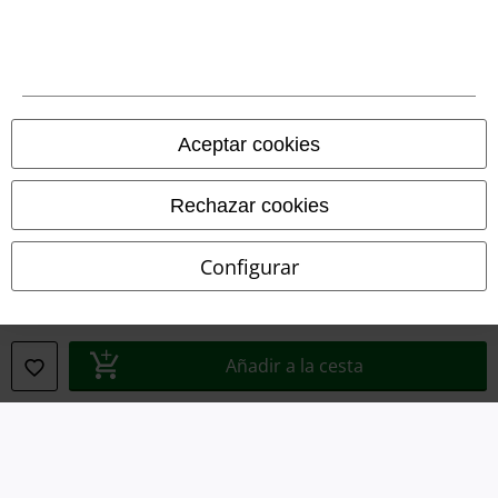
Legal
Términos y Condiciones
Aviso Legal
Aceptar cookies
Ley protección de datos
Eliminación de residuos y protección del medioambiente
Rechazar cookies
Declaración de Conformidad
Configurar
Información sobre accesibilidad
Configuración Cookies
Añadir a la cesta
Cancelar pedido
Todos los precios incluyen el IVA pero no los
gastos de transporte
© 1986-2026 E.M.P. Merchandising HGmbH