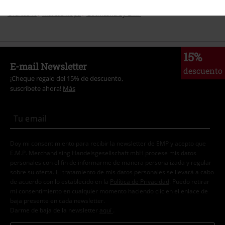
Ofertas %
Marcas Ropa
Gothicana by EMP
15%
E-mail Newsletter
descuento
¡Cheque regalo del 15% de descuento,
suscríbete ahora!
Más
Doy mi consentimiento para recibir la newsletter de EMP y acepto que
E.M.P. Merchandising Handelsgesellschaft mbH procese mis datos
personales con el fin de informarme de manera personalizada y regular
sobre su oferta. El tratamiento de mis datos personales se llevará a cabo
de acuerdo con lo establecido en la
Política de Privacidad
. Puedo retirar
mi consentimiento en cualquier momento haciendo clic en el enlace de
baja presente en cada newsletter.
Darme de baja de la newsletter
aquí
.