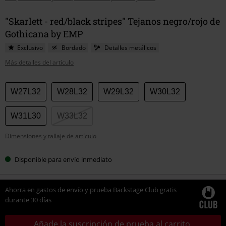
"Skarlett - red/black stripes" Tejanos negro/rojo de
Gothicana by EMP
Exclusivo
Bordado
Detalles metálicos
Más detalles del artículo
Elige
W27L32
W28L32
W29L32
W30L32
tu
talla
W31L30
W33L32
Dimensiones y tallaje de artículo
Disponible para envío inmediato
Ahorra en gastos de envío y prueba Backstage Club gratis
durante 30 días
Añade la suscripción de prueba al carrito.