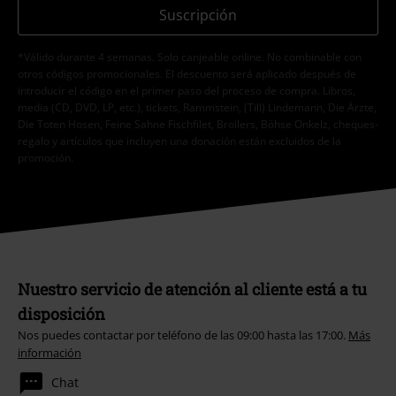
Suscripción
*Válido durante 4 semanas. Solo canjeable online. No combinable con
otros códigos promocionales. El descuento será aplicado después de
introducir el código en el primer paso del proceso de compra. Libros,
media (CD, DVD, LP, etc.), tickets, Rammstein, (Till) Lindemann, Die Ärzte,
Die Toten Hosen, Feine Sahne Fischfilet, Broilers, Böhse Onkelz, cheques-
regalo y artículos que incluyen una donación están excluidos de la
promoción.
Nuestro servicio de atención al cliente está a tu
disposición
Nos puedes contactar por teléfono de las 09:00 hasta las 17:00.
Más
información
Chat