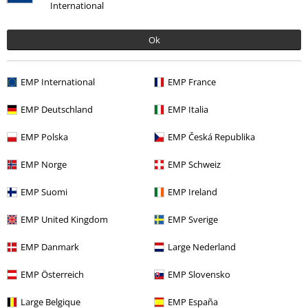
International
Ok
EMP International
EMP France
34% DTO
PVPR
49,99 €
32,99 €
EMP Deutschland
EMP Italia
EMP Polska
EMP Česká Republika
Más categorías. Más opciones
EMP Norge
EMP Schweiz
Marcas Ropa
Marcas by EMP
Pantalones
Vaqueros
EMP Suomi
EMP Ireland
Marcas Ropa
Marcas by EMP
Mujer
Gothicana by EMP
Ropa
Pantalones
EMP United Kingdom
EMP Sverige
Marcas Ropa
Marcas by EMP
Gothicana by EMP
Pantalones
EMP Danmark
Large Nederland
Pantalones de Tela
EMP Österreich
EMP Slovensko
Marcas Ropa
Marcas by EMP
Gothicana by EMP
Pantalones
Vaqueros
Large Belgique
EMP España