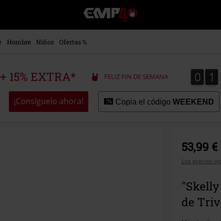
EMP
-
Música,
Películas,
r
Hombre
Niños
Ofertas %
TV
&
Gaming
0
1
0
1
 + 15% EXTRA*
FELIZ FIN DE SEMANA
Merch
-
Ropa
¡Consíguelo ahora!
Copia el código
WEEKEND
Alternativa
53,99 €
Los precios in
"Skell
de Tri