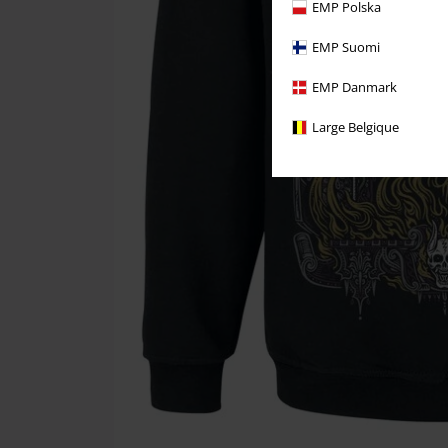
EMP Polska
EMP Suomi
EMP Danmark
Large Belgique