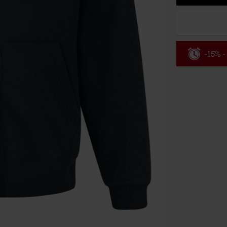
-15% -
Código
Válido hasta 8
Solo online. P
Tras introduci
No acumulable
descuento: lib
Onkelz, Broile
que incluyan 