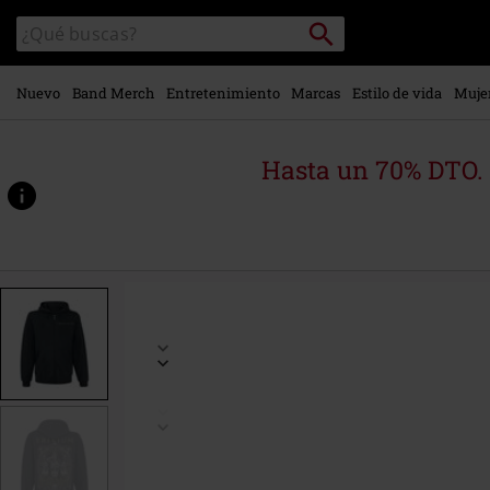
Ir al
Buscar
Buscar
contenido
en
principal
el
catálogo
Nuevo
Band Merch
Entretenimiento
Marcas
Estilo de vida
Muje
Hasta un 70% DTO.
https://www.emp-
online.es/p/skelly-
frame/603747.html