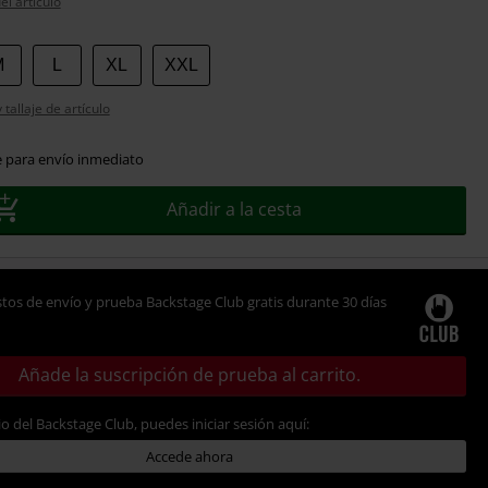
el artículo
M
L
XL
XXL
tallaje de artículo
e para envío inmediato
Añadir a la cesta
tos de envío y prueba Backstage Club gratis durante 30 días
Añade la suscripción de prueba al carrito.
io del Backstage Club, puedes iniciar sesión aquí:
Accede ahora