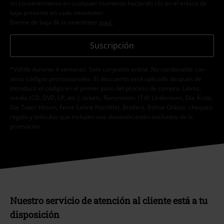
mi consentimiento en cualquier momento haciendo clic en el enlace de
baja presente en cada newsletter.
Darme de baja de la newsletter
aquí
.
Suscripción
*Válido durante 4 semanas. Solo canjeable online. No combinable con
otros códigos promocionales. El descuento será aplicado después de
introducir el código en el primer paso del proceso de compra. Libros,
media (CD, DVD, LP, etc.), tickets, Rammstein, (Till) Lindemann, Die Ärzte,
Die Toten Hosen, Feine Sahne Fischfilet, Broilers, Böhse Onkelz, cheques-
regalo y artículos que incluyen una donación están excluidos de la
promoción.
Nuestro servicio de atención al cliente está a tu
disposición