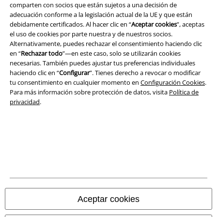
comparten con socios que están sujetos a una decisión de
adecuación conforme a la legislación actual de la UE y que están
debidamente certificados. Al hacer clic en “
Aceptar cookies
”, aceptas
el uso de cookies por parte nuestra y de nuestros socios.
Legal
Alternativamente, puedes rechazar el consentimiento haciendo clic
en “
Rechazar todo
”—en este caso, solo se utilizarán cookies
Términos y Condiciones
necesarias. También puedes ajustar tus preferencias individuales
haciendo clic en “
Configurar
”. Tienes derecho a revocar o modificar
Aviso Legal
tu consentimiento en cualquier momento en
Configuración Cookies
.
Para más información sobre protección de datos, visita
Política de
Ley protección de datos
privacidad
.
Eliminación de residuos y protección del medioambiente
Declaración de Conformidad
Información sobre accesibilidad
Configuración Cookies
Aceptar cookies
Cancelar pedido