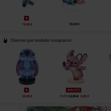
%
59,99 €
19,99 €
Clientes que también compraron
%
46% DTO
26,99 €
PVPR
12,95 €
6,99 €