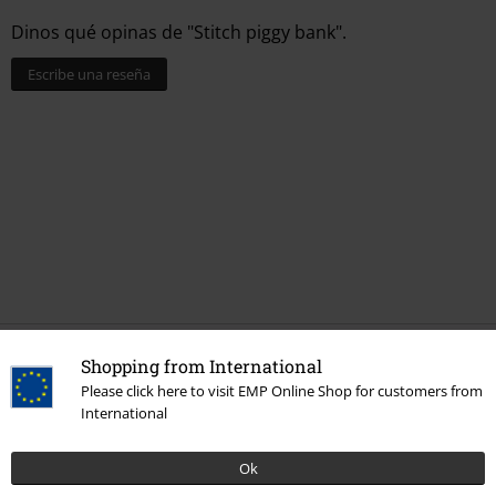
Dinos qué opinas de "Stitch piggy bank".
Escribe una reseña
Shopping from International
Más categorías. Más opciones
Please click here to visit EMP Online Shop for customers from
Nuevo
Vida & tiempo libre
Hogar
Decoración
International
Estilos
Ideas de regalo
Nerds de cine
Ok