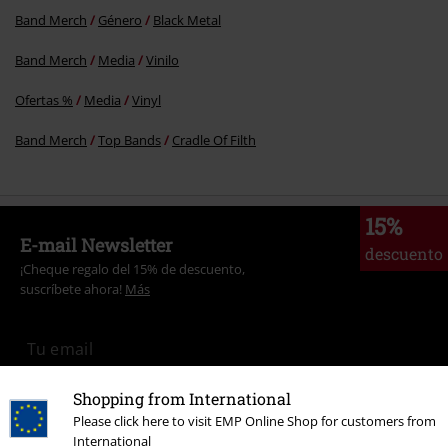
Band Merch
Género
Black Metal
Band Merch
Media
Vinilo
Ofertas %
Media
Vinyl
Band Merch
Top Bands
Cradle Of Filth
15%
E-mail Newsletter
descuento
¡Cheque regalo del 15% de descuento,
suscríbete ahora!
Más
Shopping from International
Doy mi consentimiento para recibir la newsletter de EMP y acepto que
E.M.P. Merchandising Handelsgesellschaft mbH procese mis datos
Please click here to visit EMP Online Shop for customers from
personales con el fin de informarme de manera personalizada y regular
International