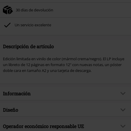
30 días de devolución
Un servicio excelente
Descripción de artículo
Edición limitada en vinilo de color (mármol crema/negro). El LP incluye
un libreto de 12 páginas en formato 12" con nuevas notas, un póster
doble cara en tamaño A2 y una tarjeta de descarga.
Información
Artículo no.
586404
Diseño
Título
V Empire or Dark Faerytales in
Phallustein
Tipo de producto
LP
Operador económico responsable UE