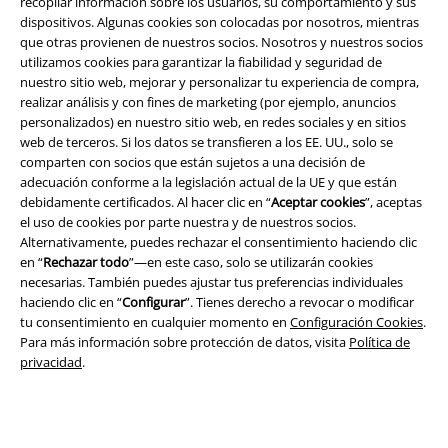
recopilar información sobre los usuarios, su comportamiento y sus
dispositivos. Algunas cookies son colocadas por nosotros, mientras
que otras provienen de nuestros socios. Nosotros y nuestros socios
utilizamos cookies para garantizar la fiabilidad y seguridad de
nuestro sitio web, mejorar y personalizar tu experiencia de compra,
realizar análisis y con fines de marketing (por ejemplo, anuncios
Legal
personalizados) en nuestro sitio web, en redes sociales y en sitios
web de terceros. Si los datos se transfieren a los EE. UU., solo se
Términos y Condiciones
comparten con socios que están sujetos a una decisión de
adecuación conforme a la legislación actual de la UE y que están
Aviso Legal
debidamente certificados. Al hacer clic en “
Aceptar cookies
”, aceptas
el uso de cookies por parte nuestra y de nuestros socios.
Alternativamente, puedes rechazar el consentimiento haciendo clic
Ley protección de datos
en “
Rechazar todo
”—en este caso, solo se utilizarán cookies
necesarias. También puedes ajustar tus preferencias individuales
Eliminación de residuos y protección del medioambiente
haciendo clic en “
Configurar
”. Tienes derecho a revocar o modificar
tu consentimiento en cualquier momento en
Configuración Cookies
.
Declaración de Conformidad
Para más información sobre protección de datos, visita
Política de
privacidad
.
Información sobre accesibilidad
Configuración Cookies