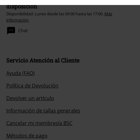
disposición
Disponibilidad: Lunes desde las 09:00 hasta las 17:00.
Más
información
Chat
Servicio Atención al Cliente
Ayuda (FAQ)
Política de Devolución
Devolver un artículo
Información de tallas generales
Cancelar mi membresía BSC
Métodos de pago