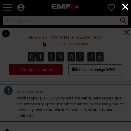
×
EMP
0
-
Música,
Buscar
Buscar
Películas,
en
TV
el
&
catálogo
Hasta un 70% DTO. + 15% EXTRA*
Gaming
FELIZ FIN DE SEMANA
Merch
-
0
1
1
9
0
2
4
5
0
1
1
9
0
2
4
4
5
4
4
4
6
Ropa
Alternativa
¡Consíguelo ahora!
Copia el código
WEEKEND
Información
Witches Spell (317860) ya no está a la venta, pero seguro que
encuentras otros productos interesantes en esta categoría. Y si
no es así puedes comunicarte con nosotros por los medios
habituales.