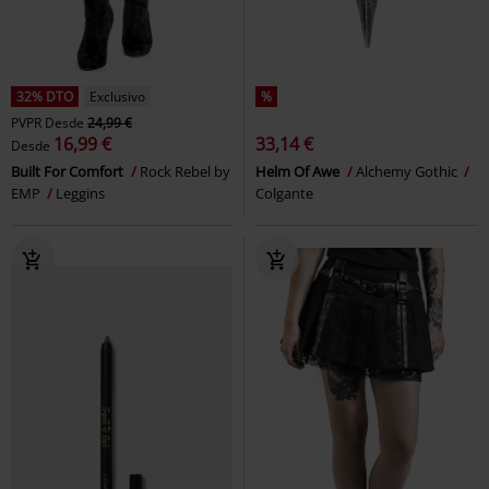
32% DTO
Exclusivo
%
PVPR
Desde
24,99 €
16,99 €
33,14 €
Desde
Built For Comfort
Rock Rebel by
Helm Of Awe
Alchemy Gothic
EMP
Leggins
Colgante