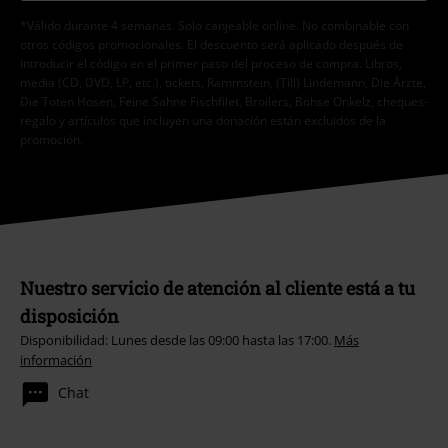
*Válido durante 4 semanas. Solo canjeable online. No combinable con
otros códigos promocionales. El descuento será aplicado después de
introducir el código en el primer paso del proceso de compra. Libros,
media (CD, DVD, LP, etc.), tickets, Rammstein, (Till) Lindemann, Die Ärzte,
Die Toten Hosen, Feine Sahne Fischfilet, Broilers, Böhse Onkelz, cheques-
regalo y artículos que incluyen una donación están excluidos de la
promoción.
Nuestro servicio de atención al cliente está a tu
disposición
Disponibilidad: Lunes desde las 09:00 hasta las 17:00.
Más
información
Chat