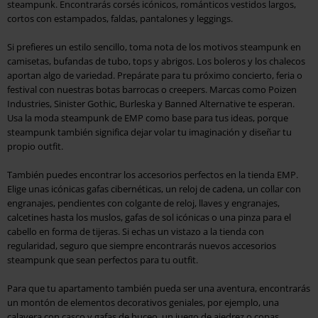
steampunk. Encontrarás corsés icónicos, románticos vestidos largos,
cortos con estampados, faldas, pantalones y leggings.
Si prefieres un estilo sencillo, toma nota de los motivos steampunk en
camisetas, bufandas de tubo, tops y abrigos. Los boleros y los chalecos
aportan algo de variedad. Prepárate para tu próximo concierto, feria o
festival con nuestras botas barrocas o creepers. Marcas como Poizen
Industries, Sinister Gothic, Burleska y Banned Alternative te esperan.
Usa la moda steampunk de EMP como base para tus ideas, porque
steampunk también significa dejar volar tu imaginación y diseñar tu
propio outfit.
También puedes encontrar los accesorios perfectos en la tienda EMP.
Elige unas icónicas gafas cibernéticas, un reloj de cadena, un collar con
engranajes, pendientes con colgante de reloj, llaves y engranajes,
calcetines hasta los muslos, gafas de sol icónicas o una pinza para el
cabello en forma de tijeras. Si echas un vistazo a la tienda con
regularidad, seguro que siempre encontrarás nuevos accesorios
steampunk que sean perfectos para tu outfit.
Para que tu apartamento también pueda ser una aventura, encontrarás
un montón de elementos decorativos geniales, por ejemplo, una
calavera con casco y gafas de buceo, un juego de ajedrez o copas