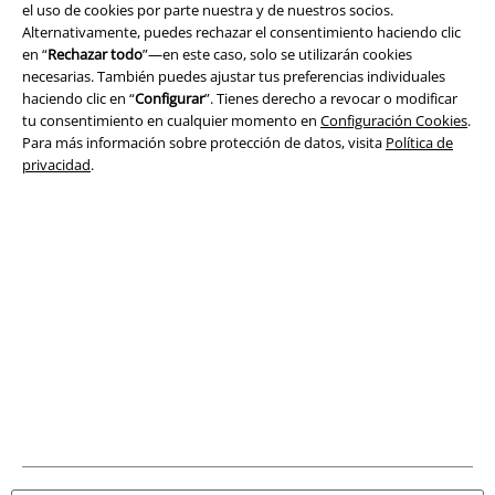
el uso de cookies por parte nuestra y de nuestros socios.
Alternativamente, puedes rechazar el consentimiento haciendo clic
Aviso Legal
en “
Rechazar todo
”—en este caso, solo se utilizarán cookies
necesarias. También puedes ajustar tus preferencias individuales
haciendo clic en “
Configurar
”. Tienes derecho a revocar o modificar
Ley protección de datos
tu consentimiento en cualquier momento en
Configuración Cookies
.
Para más información sobre protección de datos, visita
Política de
Eliminación de residuos y protección del medioambiente
privacidad
.
Declaración de Conformidad
Información sobre accesibilidad
Configuración Cookies
Cancelar pedido
Todos los precios incluyen el IVA pero no los
gastos de transporte
© 1986-2026 E.M.P. Merchandising HGmbH