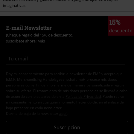
imaginativas.
15%
E-mail Newsletter
descuento
¡Cheque regalo del 15% de descuento,
suscríbete ahora!
Más
Doy mi consentimiento para recibir la newsletter de EMP y acepto que
E.M.P. Merchandising Handelsgesellschaft mbH procese mis datos
personales con el fin de informarme de manera personalizada y regular
sobre su oferta. El tratamiento de mis datos personales se llevará a cabo
de acuerdo con lo establecido en la
Política de Privacidad
. Puedo retirar
mi consentimiento en cualquier momento haciendo clic en el enlace de
baja presente en cada newsletter.
Darme de baja de la newsletter
aquí
.
Suscripción