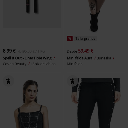
%
Talla grande
8,99 €
59,49 €
4.495,00 € / 1 KG
Desde
Spell It Out - Liner Pixie Wing
Mini falda Aura
Burleska
Coven Beauty
Lápiz de labios
Minifalda