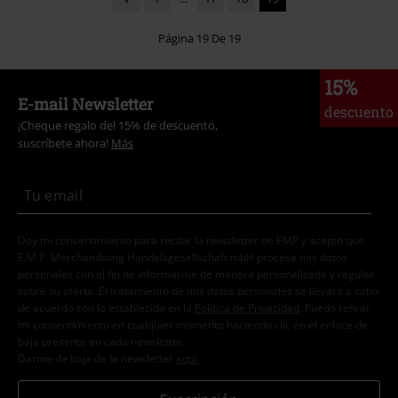
Página 19 De 19
15%
E-mail Newsletter
descuento
¡Cheque regalo del 15% de descuento,
suscríbete ahora!
Más
Doy mi consentimiento para recibir la newsletter de EMP y acepto que
E.M.P. Merchandising Handelsgesellschaft mbH procese mis datos
personales con el fin de informarme de manera personalizada y regular
sobre su oferta. El tratamiento de mis datos personales se llevará a cabo
de acuerdo con lo establecido en la
Política de Privacidad
. Puedo retirar
mi consentimiento en cualquier momento haciendo clic en el enlace de
baja presente en cada newsletter.
Darme de baja de la newsletter
aquí
.