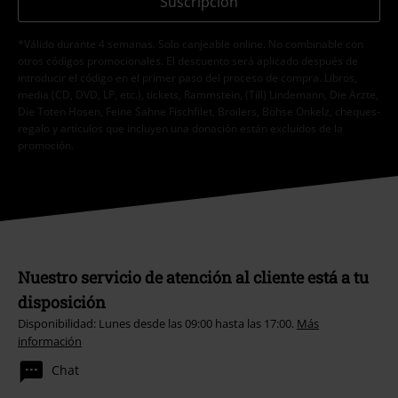
Suscripción
*Válido durante 4 semanas. Solo canjeable online. No combinable con
otros códigos promocionales. El descuento será aplicado después de
introducir el código en el primer paso del proceso de compra. Libros,
media (CD, DVD, LP, etc.), tickets, Rammstein, (Till) Lindemann, Die Ärzte,
Die Toten Hosen, Feine Sahne Fischfilet, Broilers, Böhse Onkelz, cheques-
regalo y artículos que incluyen una donación están excluidos de la
promoción.
Nuestro servicio de atención al cliente está a tu
disposición
Disponibilidad: Lunes desde las 09:00 hasta las 17:00.
Más
información
Chat