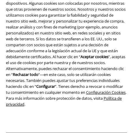
dispositivos. Algunas cookies son colocadas por nosotros, mientras
Términos y Condiciones
que otras provienen de nuestros socios. Nosotros y nuestros socios
utilizamos cookies para garantizar la fiabilidad y seguridad de
Aviso Legal
nuestro sitio web, mejorar y personalizar tu experiencia de compra,
realizar análisis y con fines de marketing (por ejemplo, anuncios
personalizados) en nuestro sitio web, en redes sociales y en sitios
Ley protección de datos
web de terceros. Si los datos se transfieren a los EE. UU., solo se
comparten con socios que están sujetos a una decisión de
Eliminación de residuos y protección del medioambiente
adecuación conforme a la legislación actual de la UE y que están
debidamente certificados. Al hacer clic en “
Aceptar cookies
”, aceptas
Declaración de Conformidad
el uso de cookies por parte nuestra y de nuestros socios.
Alternativamente, puedes rechazar el consentimiento haciendo clic
Información sobre accesibilidad
en “
Rechazar todo
”—en este caso, solo se utilizarán cookies
necesarias. También puedes ajustar tus preferencias individuales
haciendo clic en “
Configurar
”. Tienes derecho a revocar o modificar
Configuración Cookies
tu consentimiento en cualquier momento en
Configuración Cookies
.
Para más información sobre protección de datos, visita
Política de
Cancelar pedido
privacidad
.
Todos los precios incluyen el IVA pero no los
gastos de transporte
© 1986-2026 E.M.P. Merchandising HGmbH