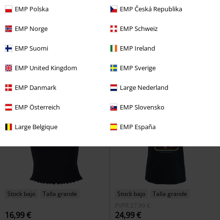
%
Stock bajo
Stock bajo
Exclusivo
EMP Polska
EMP Česká Republika
PVPR
49,99 €
41,99 €
43,99 €
EMP Norge
EMP Schweiz
Spiros
Hell Bunny
Jersey de
Bat Country
Gothicana by EMP
EMP Suomi
EMP Ireland
punto
Camiseta Manga Larga
EMP United Kingdom
EMP Sverige
EMP Danmark
Large Nederland
EMP Österreich
EMP Slovensko
Large Belgique
EMP España
Stock bajo
Talla grande
Stock bajo
Talla grande
PVPR
27,99 €
16,99 €
24,99 €