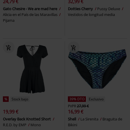
24,79 €
32,99 €
Gato Chesire - We are mad here
Dotties Cherry
Pussy Deluxe
Alicia en el País de las Maravillas
Vestidos de longitud media
Pijama
%
Stock bajo
39% DTO
Exclusivo
PVPR
27,99 €
19,99 €
16,99 €
Overlay Back Knotted Short
Shell
La Sirenita
Braguita de
R.E.D. by EMP
Mono
Bikini