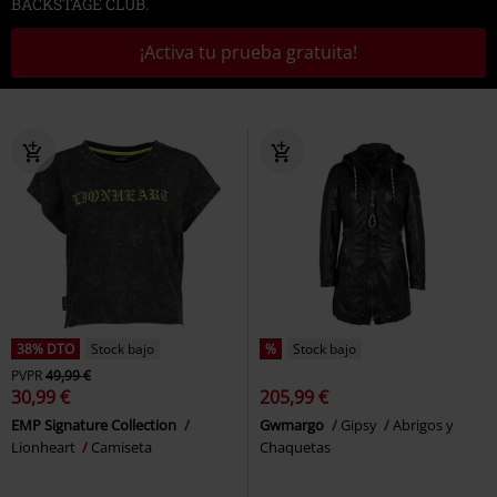
BACKSTAGE CLUB.
¡Activa tu prueba gratuita!
38% DTO
Stock bajo
%
Stock bajo
PVPR
49,99 €
30,99 €
205,99 €
EMP Signature Collection
Gwmargo
Gipsy
Abrigos y
Lionheart
Camiseta
Chaquetas