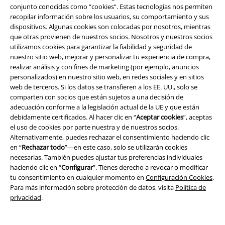
donde tenemos unos pantalones geniales para que los lleves con tallas
conjunto conocidas como “cookies”. Estas tecnologías nos permiten
grandes. Tómate tu tiempo para echar un vistazo y seguro que
recopilar información sobre los usuarios, su comportamiento y sus
encuentras algo que se adapte a ti.
dispositivos. Algunas cookies son colocadas por nosotros, mientras
que otras provienen de nuestros socios. Nosotros y nuestros socios
Feliz compra en nuestra tienda online de moda femenina de tallas
utilizamos cookies para garantizar la fiabilidad y seguridad de
grandes
nuestro sitio web, mejorar y personalizar tu experiencia de compra,
realizar análisis y con fines de marketing (por ejemplo, anuncios
Así que ya ves, incluso con un poco más de kilos puedes desahogarte en
personalizados) en nuestro sitio web, en redes sociales y en sitios
nuestra tienda online. Puedes encargar online moda barata e inusual
web de terceros. Si los datos se transfieren a los EE. UU., solo se
para tallas grandes y recibirla en tu casa. Así podrás probarte la ropa
comparten con socios que están sujetos a una decisión de
nueva con tranquilidad y trabajar en tu atuendo perfecto. No dejes de
adecuación conforme a la legislación actual de la UE y que están
consultar nuestras otras categorías de tallas grandes para no perderte
debidamente certificados. Al hacer clic en “
Aceptar cookies
”, aceptas
nada.
el uso de cookies por parte nuestra y de nuestros socios.
Alternativamente, puedes rechazar el consentimiento haciendo clic
en “
Rechazar todo
”—en este caso, solo se utilizarán cookies
necesarias. También puedes ajustar tus preferencias individuales
15%
haciendo clic en “
Configurar
”. Tienes derecho a revocar o modificar
E-mail Newsletter
descuento
tu consentimiento en cualquier momento en
Configuración Cookies
.
¡Cheque regalo del 15% de descuento,
Para más información sobre protección de datos, visita
Política de
suscríbete ahora!
Más
privacidad
.