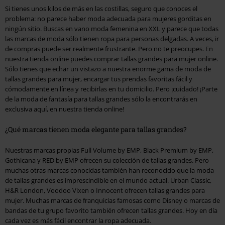
Si tienes unos kilos de más en las costillas, seguro que conoces el
problema: no parece haber moda adecuada para mujeres gorditas en
ningún sitio. Buscas en vano moda femenina en XXL y parece que todas
las marcas de moda sólo tienen ropa para personas delgadas. A veces, ir
de compras puede ser realmente frustrante. Pero no te preocupes. En
nuestra tienda online puedes comprar tallas grandes para mujer online.
Sólo tienes que echar un vistazo a nuestra enorme gama de moda de
tallas grandes para mujer, encargar tus prendas favoritas fácil y
cómodamente en línea y recibirlas en tu domicilio. Pero ¡cuidado! ¡Parte
de la moda de fantasía para tallas grandes sólo la encontrarás en
exclusiva aquí, en nuestra tienda online!
¿Qué marcas tienen moda elegante para tallas grandes?
Nuestras marcas propias Full Volume by EMP, Black Premium by EMP,
Gothicana y RED by EMP ofrecen su colección de tallas grandes. Pero
muchas otras marcas conocidas también han reconocido que la moda
de tallas grandes es imprescindible en el mundo actual. Urban Classic,
H&R London, Voodoo Vixen o Innocent ofrecen tallas grandes para
mujer. Muchas marcas de franquicias famosas como Disney o marcas de
bandas de tu grupo favorito también ofrecen tallas grandes. Hoy en día
cada vez es más fácil encontrar la ropa adecuada.