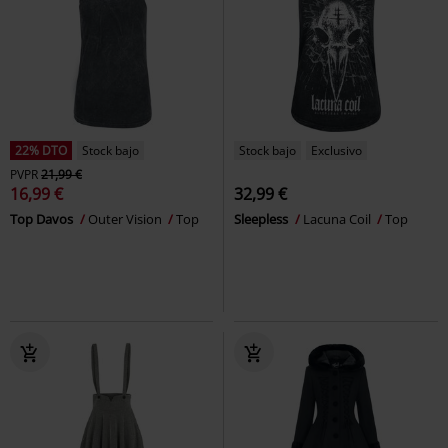
22% DTO
Stock bajo
Stock bajo
Exclusivo
PVPR
21,99 €
16,99 €
32,99 €
Top Davos
Outer Vision
Top
Sleepless
Lacuna Coil
Top