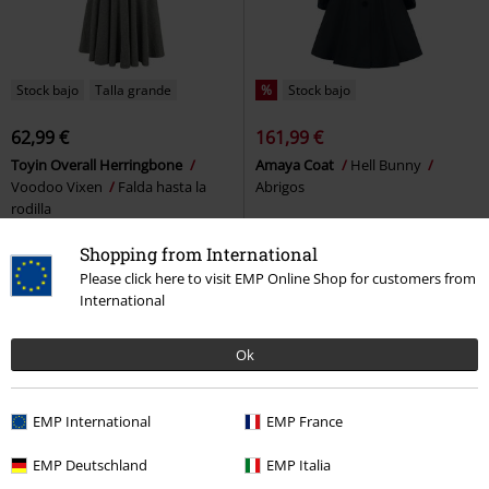
Stock bajo
Talla grande
%
Stock bajo
62,99 €
161,99 €
Toyin Overall Herringbone
Amaya Coat
Hell Bunny
Voodoo Vixen
Falda hasta la
Abrigos
rodilla
Shopping from International
Please click here to visit EMP Online Shop for customers from
International
Ok
EMP International
EMP France
EMP Deutschland
EMP Italia