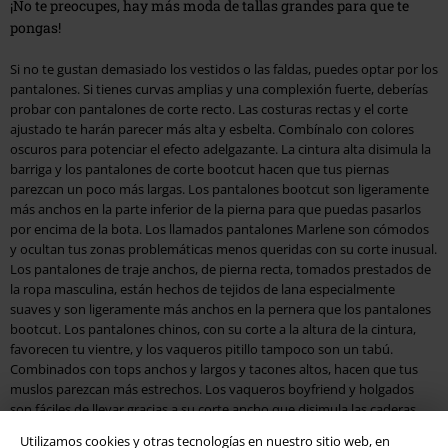
¡No te preocupes, hay más moda de tallas grandes para que te
pongas!
Si no te gustan demasiado los vestidos o las faldas, puedes optar por los
pantalones. Si tienes curvas amplias y una complexión fuerte, deberías
probar con pantalones de corte recto. Las costuras rectas y el corte
ajustado te harán parecer más alta y esbelta. Combínalo con colores
oscuros para potenciar el efecto adelgazante. La cintura alta disimula la
barriga y los pantalones de corte bootcut hacen que tus piernas
parezcan un poco más largas. Los pantalones bootcut son ligeramente
más anchos en la parte inferior de la pierna para que puedas pasarlos
por encima de la bota. Los llamados pantalones Marlene son cómodos
y ocultan tus zonas problemáticas menos queridas con su corte inusual.
Los pantalones de traje anchos, de pierna recta, tomados prestados de
la ropa masculina, están hechos de tejidos de lana especialmente
suaves y son ligeramente más anchos en la pernera que los pantalones
bootcut. Los pantalones chinos, con su corte a la altura de la cintura,
favorecen tu vientre, y los vaqueros pitillo tampoco son un tabú.
Combinados con tops anchos y largos y tacones altos, hacen que tus
muslos parezcan más estrechos. Los vaqueros boyfriend y holgados
son fáciles de llevar gracias a su corte ancho que disimula las caderas
más redondas. Echa un vistazo a nuestra gama de pantalones de mujer,
Utilizamos cookies y otras tecnologías en nuestro sitio web, en