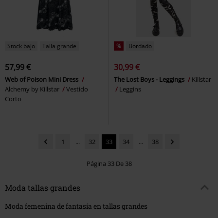
Stock bajo
Talla grande
%
Bordado
57,99 €
30,99 €
Web of Poison Mini Dress
The Lost Boys - Leggings
Killstar
Alchemy by Killstar
Vestido
Leggins
Corto
1
...
32
33
34
...
38
Página 33 De 38
Moda tallas grandes
Moda femenina de fantasía en tallas grandes