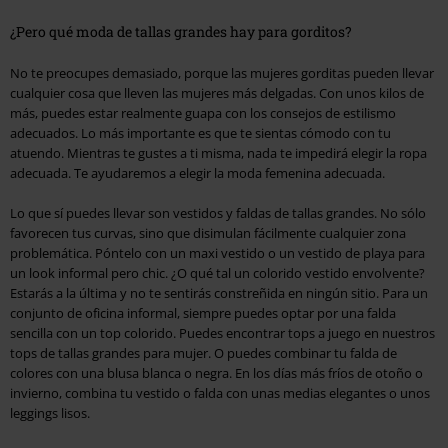
¿Pero qué moda de tallas grandes hay para gorditos?
No te preocupes demasiado, porque las mujeres gorditas pueden llevar
cualquier cosa que lleven las mujeres más delgadas. Con unos kilos de
más, puedes estar realmente guapa con los consejos de estilismo
adecuados. Lo más importante es que te sientas cómodo con tu
atuendo. Mientras te gustes a ti misma, nada te impedirá elegir la ropa
adecuada. Te ayudaremos a elegir la moda femenina adecuada.
Lo que sí puedes llevar son vestidos y faldas de tallas grandes. No sólo
favorecen tus curvas, sino que disimulan fácilmente cualquier zona
problemática. Póntelo con un maxi vestido o un vestido de playa para
un look informal pero chic. ¿O qué tal un colorido vestido envolvente?
Estarás a la última y no te sentirás constreñida en ningún sitio. Para un
conjunto de oficina informal, siempre puedes optar por una falda
sencilla con un top colorido. Puedes encontrar tops a juego en nuestros
tops de tallas grandes para mujer. O puedes combinar tu falda de
colores con una blusa blanca o negra. En los días más fríos de otoño o
invierno, combina tu vestido o falda con unas medias elegantes o unos
leggings lisos.