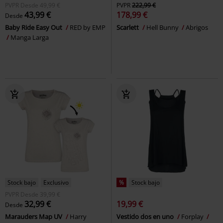
PVPR
Desde
49,99 €
PVPR
222,99 €
43,99 €
178,99 €
Desde
Baby Ride Easy Out
RED by EMP
Scarlett
Hell Bunny
Abrigos
Manga Larga
Stock bajo
Exclusivo
%
Stock bajo
PVPR
Desde
39,99 €
32,99 €
19,99 €
Desde
Marauders Map UV
Harry
Vestido dos en uno
Forplay