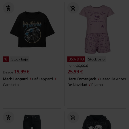
%
Stock bajo
35% DTO
Stock bajo
PVPR
39,99 €
19,99 €
25,99 €
Desde
Mech Leopard
Def Leppard
Here Comes Jack
Pesadilla Antes
Camiseta
De Navidad
Pijama