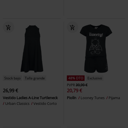
Stock bajo
Talla grande
48% DTO
Exclusivo
PVPR
39,99 €
26,99 €
20,79 €
Vestido Ladies A-Line Turtleneck
Piolín
Looney Tunes
Pijama
Urban Classics
Vestido Corto