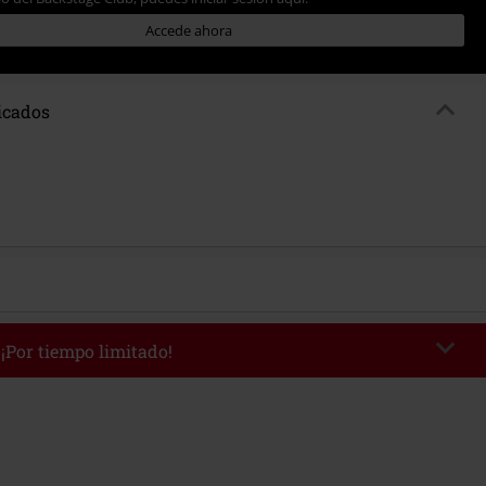
Accede ahora
ficados
 ¡Por tiempo limitado!
WEEKEND
Copia el código
/9/26
edido mínimo 49,99 €.