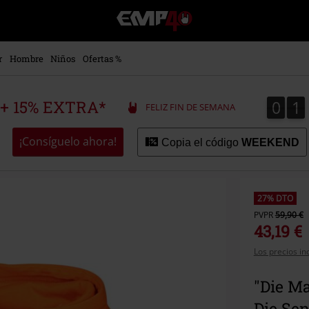
EMP
-
Música,
Películas,
r
Hombre
Niños
Ofertas %
TV
&
Gaming
0
1
0
1
 + 15% EXTRA*
FELIZ FIN DE SEMANA
Merch
-
Ropa
¡Consíguelo ahora!
Copia el código
WEEKEND
Alternativa
27% DTO
PVPR
59,90 €
43,19 €
Los precios in
"Die M
Die Se