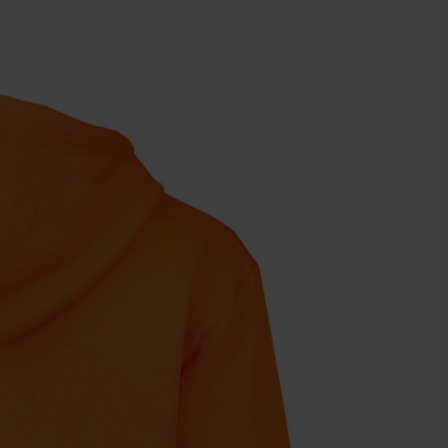
Tras introduci
No acumulable
descuento: lib
Onkelz, Broile
que incluyan 