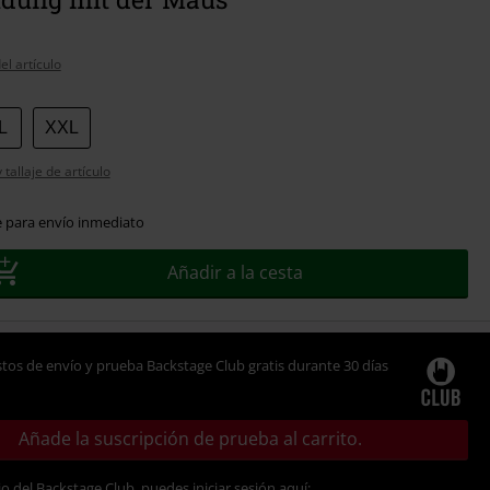
el artículo
L
XXL
tallaje de artículo
e para envío inmediato
Añadir a la cesta
tos de envío y prueba Backstage Club gratis durante 30 días
Añade la suscripción de prueba al carrito.
io del Backstage Club, puedes iniciar sesión aquí: