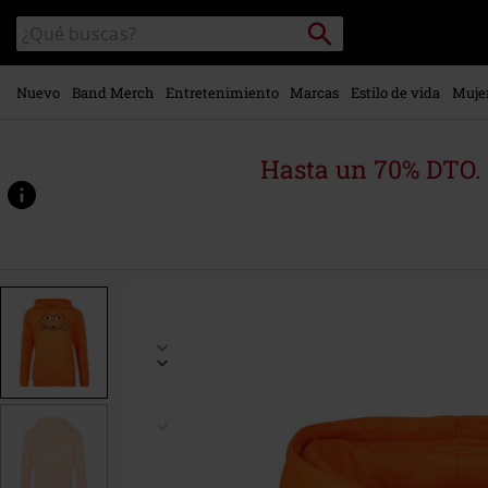
Ir al
Buscar
Buscar
contenido
en
principal
el
catálogo
Nuevo
Band Merch
Entretenimiento
Marcas
Estilo de vida
Muje
Hasta un 70% DTO.
https://www.emp-
online.es/p/die-
maus/575483.html