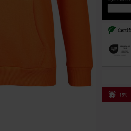
Certi
-15% -
Código
Válido hasta 8
Solo online. P