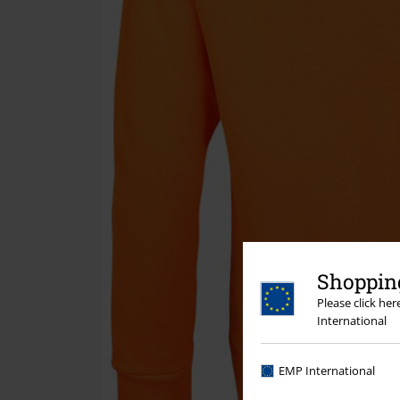
Shopping
Please click he
International
EMP International