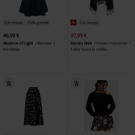
Con encaje
Talla grande
%
Con encaje
46,99 €
37,99 €
Absence Of Light
Banned
Zemira Skirt
Poizen Industries
Minifalda
Falda hasta la rodilla