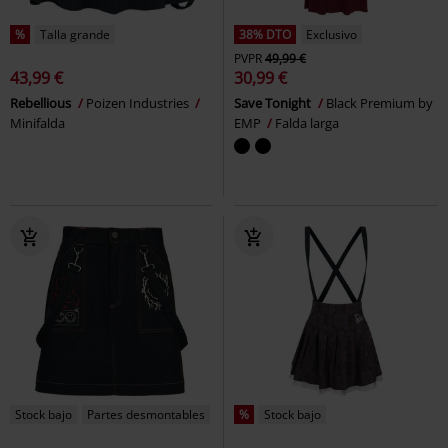
%
Talla grande
38% DTO
Exclusivo
PVPR
49,99 €
43,99 €
30,99 €
Rebellious
Poizen Industries
Save Tonight
Black Premium by
Minifalda
EMP
Falda larga
Stock bajo
Partes desmontables
%
Stock bajo