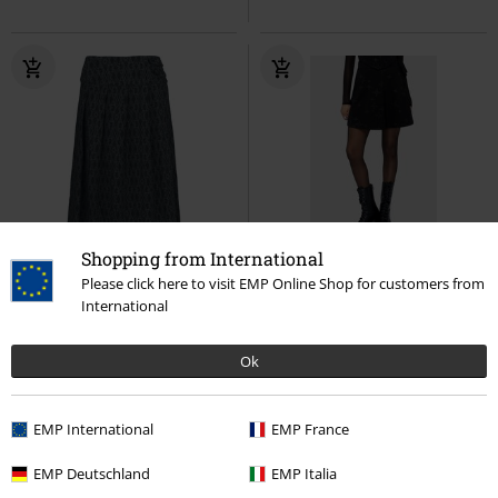
Shopping from International
%
Talla grande
%
Stock bajo
Please click here to visit EMP Online Shop for customers from
International
46,99 €
37,99 €
Morissa Midi Skirt
KIHILIST by
Beneath the Eclipse - Ethereal
Ok
KILLSTAR
Falda hasta la rodilla
Night Skirt
Killstar
Minifalda
EMP International
EMP France
EMP Deutschland
EMP Italia