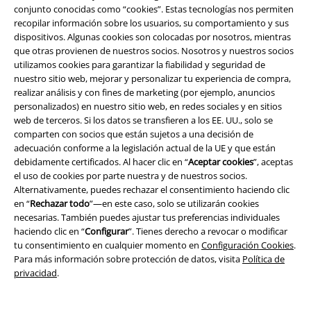
conjunto conocidas como “cookies”. Estas tecnologías nos permiten
estar estupenda. Como ves, hay una falda para cada gusto y cada talla.
recopilar información sobre los usuarios, su comportamiento y sus
dispositivos. Algunas cookies son colocadas por nosotros, mientras
15%
que otras provienen de nuestros socios. Nosotros y nuestros socios
E-mail Newsletter
utilizamos cookies para garantizar la fiabilidad y seguridad de
descuento
nuestro sitio web, mejorar y personalizar tu experiencia de compra,
¡Cheque regalo del 15% de descuento,
realizar análisis y con fines de marketing (por ejemplo, anuncios
suscríbete ahora!
Más
personalizados) en nuestro sitio web, en redes sociales y en sitios
web de terceros. Si los datos se transfieren a los EE. UU., solo se
comparten con socios que están sujetos a una decisión de
adecuación conforme a la legislación actual de la UE y que están
debidamente certificados. Al hacer clic en “
Aceptar cookies
”, aceptas
Doy mi consentimiento para recibir la newsletter de EMP y acepto que
el uso de cookies por parte nuestra y de nuestros socios.
E.M.P. Merchandising Handelsgesellschaft mbH procese mis datos
Alternativamente, puedes rechazar el consentimiento haciendo clic
personales con el fin de informarme de manera personalizada y regular
en “
Rechazar todo
”—en este caso, solo se utilizarán cookies
sobre su oferta. El tratamiento de mis datos personales se llevará a cabo
necesarias. También puedes ajustar tus preferencias individuales
de acuerdo con lo establecido en la
Política de Privacidad
. Puedo retirar
haciendo clic en “
Configurar
”. Tienes derecho a revocar o modificar
mi consentimiento en cualquier momento haciendo clic en el enlace de
tu consentimiento en cualquier momento en
Configuración Cookies
.
baja presente en cada newsletter.
Para más información sobre protección de datos, visita
Política de
Darme de baja de la newsletter
aquí
.
privacidad
.
Suscripción