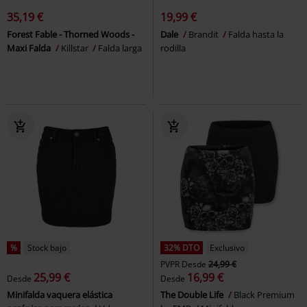
35,19 €
19,99 €
Forest Fable - Thorned Woods -
Dale
Brandit
Falda hasta la
Maxi Falda
Killstar
Falda larga
rodilla
%
Stock bajo
32% DTO
Exclusivo
PVPR
Desde
24,99 €
25,99 €
16,99 €
Desde
Desde
Minifalda vaquera elástica
The Double Life
Black Premium