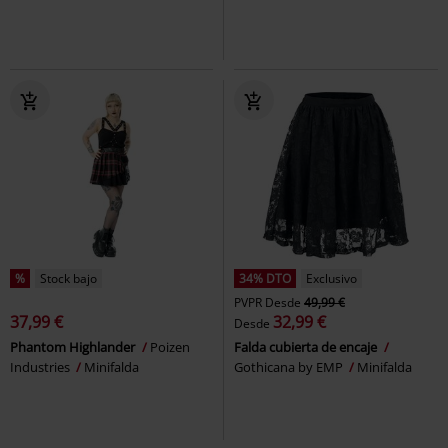
%
Stock bajo
34% DTO
Exclusivo
PVPR
Desde
49,99 €
37,99 €
32,99 €
Desde
Phantom Highlander
Poizen
Falda cubierta de encaje
Industries
Minifalda
Gothicana by EMP
Minifalda