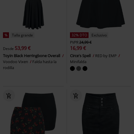
%
Talla grande
32% DTO
Exclusivo
PVPR
24,99 €
53,99 €
16,99 €
Desde
Toyin Black Herringbone Overall
Circe's Spell
RED by EMP
Voodoo Vixen
Falda hasta la
Minifalda
rodilla