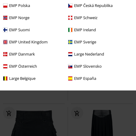
EMP Polska
EMP Česká Republika
EMP Norge
EMP Schweiz
EMP Suomi
EMP Ireland
EMP United Kingdom
EMP Sverige
%
Stock bajo
%
Stock bajo
EMP Danmark
Large Nederland
37,99 €
48,99 €
Desde
EMP Österreich
EMP Slovensko
Legacy Panel
Banned
Falda
Nocturne Nights - Midnight Gaze
Large Belgique
EMP España
hasta la rodilla
Midi Skirt
Killstar
Falda hasta
la rodilla