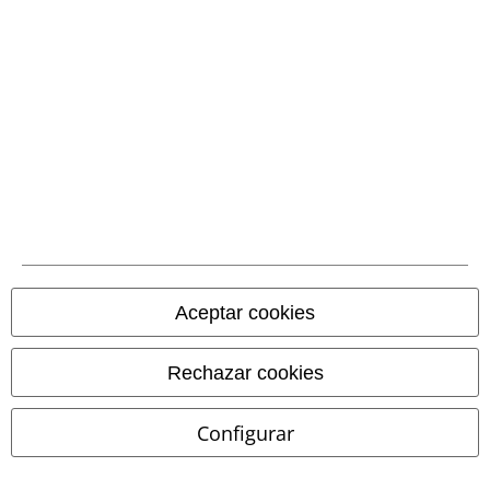
*Válido durante 4 semanas. Solo canjeable online. No combinable con
otros códigos promocionales. El descuento será aplicado después de
introducir el código en el primer paso del proceso de compra. Libros,
media (CD, DVD, LP, etc.), tickets, Rammstein, (Till) Lindemann, Die Ärzte,
Die Toten Hosen, Feine Sahne Fischfilet, Broilers, Böhse Onkelz, cheques-
regalo y artículos que incluyen una donación están excluidos de la
promoción.
Nuestro servicio de atención al cliente está a tu
Aceptar cookies
disposición
Hoy nuestro servicio de atención al cliente está disponible hasta las:
Rechazar cookies
17:00.
Más información
Chat
Configurar