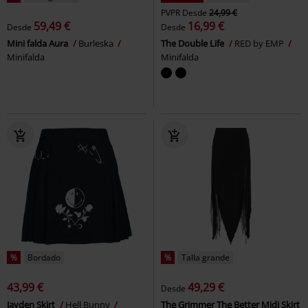
PVPR
Desde
24,99 €
59,49 €
16,99 €
Desde
Desde
Mini falda Aura
Burleska
The Double Life
RED by EMP
Minifalda
Minifalda
%
Bordado
%
Talla grande
43,99 €
49,29 €
Desde
Jayden Skirt
Hell Bunny
The Grimmer The Better Midi Skirt