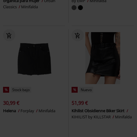
orgánica para mujer
Urban
by EMP
Minifalda
Classics
Minifalda
%
Stock bajo
%
Nuevo
30,99 €
51,99 €
Helena
Forplay
Minifalda
Kihilist Obsidienne Biker Skirt
KIHILIST by KILLSTAR
Minifalda