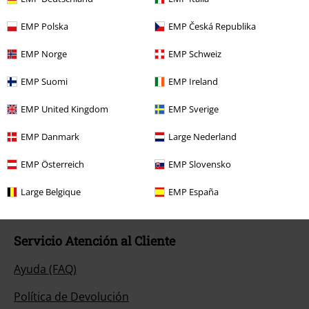
EMP Polska
EMP Česká Republika
EMP Norge
EMP Schweiz
EMP Suomi
EMP Ireland
Nuestro servicio de atención al cliente está a tu
EMP United Kingdom
EMP Sverige
disposición
EMP Danmark
Large Nederland
Nos puedes contactar por teléfono de las 09:00 hasta las 17:00.
Más
información
EMP Österreich
EMP Slovensko
Chat
Large Belgique
EMP España
Servicio Atención al Cliente
Ayuda (FAQ)
Política de Devolución