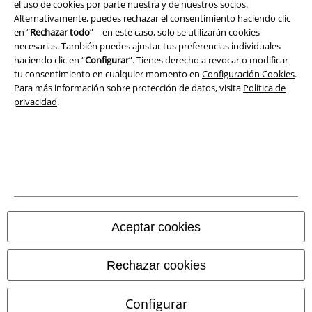
el uso de cookies por parte nuestra y de nuestros socios.
Alternativamente, puedes rechazar el consentimiento haciendo clic
Declaración de Conformidad
en “
Rechazar todo
”—en este caso, solo se utilizarán cookies
necesarias. También puedes ajustar tus preferencias individuales
Información sobre accesibilidad
haciendo clic en “
Configurar
”. Tienes derecho a revocar o modificar
tu consentimiento en cualquier momento en
Configuración Cookies
.
Para más información sobre protección de datos, visita
Política de
Configuración Cookies
privacidad
.
Cancelar pedido
Todos los precios incluyen el IVA pero no los
gastos de transporte
© 1986-2026 E.M.P. Merchandising HGmbH
Aceptar cookies
Tiendas EMP online
Rechazar cookies
EMP International
Configurar
EMP France