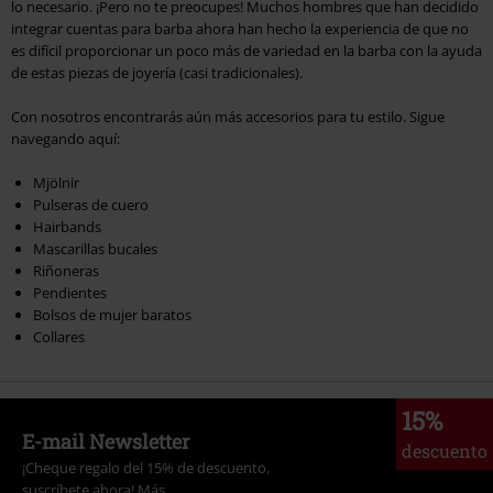
lo necesario. ¡Pero no te preocupes! Muchos hombres que han decidido
integrar cuentas para barba ahora han hecho la experiencia de que no
es difícil proporcionar un poco más de variedad en la barba con la ayuda
de estas piezas de joyería (casi tradicionales).
Con nosotros encontrarás aún más accesorios para tu estilo. Sigue
navegando aquí:
Mjölnir
Pulseras de cuero
Hairbands
Mascarillas bucales
Riñoneras
Pendientes
Bolsos de mujer baratos
Collares
15%
E-mail Newsletter
descuento
¡Cheque regalo del 15% de descuento,
suscríbete ahora!
Más