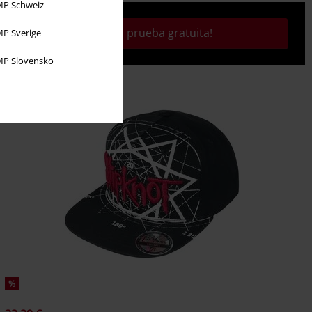
P Schweiz
¡Activa tu prueba gratuita!
P Sverige
P Slovensko
%