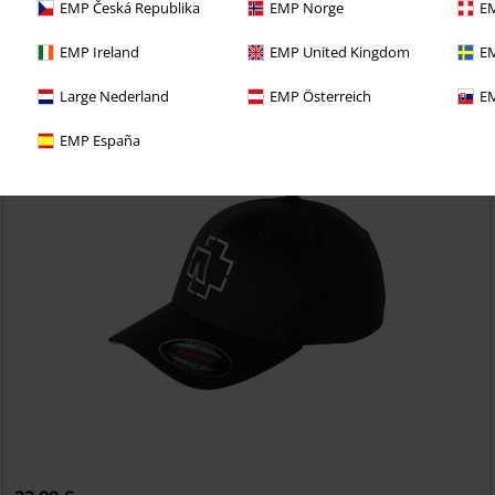
EMP Česká Republika
EMP Norge
EM
richo con una prueba de 30 días de nuestro BACKSTAGE
EMP Ireland
EMP United Kingdom
EM
Large Nederland
EMP Österreich
EM
EMP España