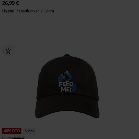
26,99 €
Hyena
DevilDriver
Gorra
40% DTO
Niños
PVPR
19,99 €