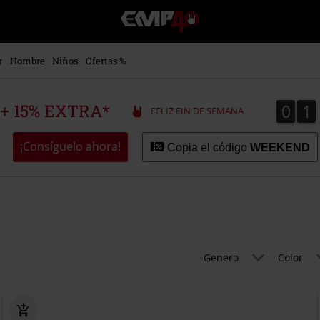
EMP
-
Música,
Películas,
r
Hombre
Niños
Ofertas %
TV
&
Gaming
0
1
0
1
 + 15% EXTRA*
FELIZ FIN DE SEMANA
Merch
-
Ropa
¡Consíguelo ahora!
Copia el código
WEEKEND
Alternativa
Genero
Color