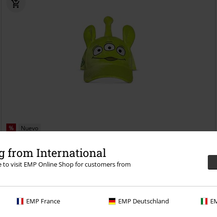
%
Nuevo
26,99 €
 from International
Alien
Toy Story
Gorra
re to visit EMP Online Shop for customers from
EMP France
EMP Deutschland
EM