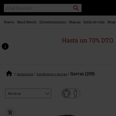
Ir al
Buscar
Buscar
contenido
en
principal
el
catálogo
Nuevo
Band Merch
Entretenimiento
Marcas
Estilo de vida
Muje
Hasta un 70% DTO.
Gorras (209)
Accesorios
Sombreros y gorras