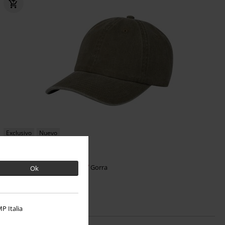
Exclusivo
Nuevo
19,99 €
RED by EMP
RED by EMP
Gorra
Ok
P Italia