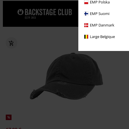
EMP Polska
Date un cap
EMP Suomi
CLUB.
EMP Danmark
Large Belgique
%