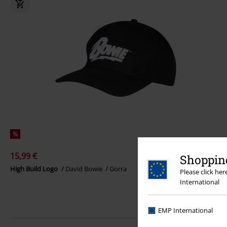
%
15,99 €
Shopping
High Build Logo
David Bowie
Gorra
Please click he
International
EMP International