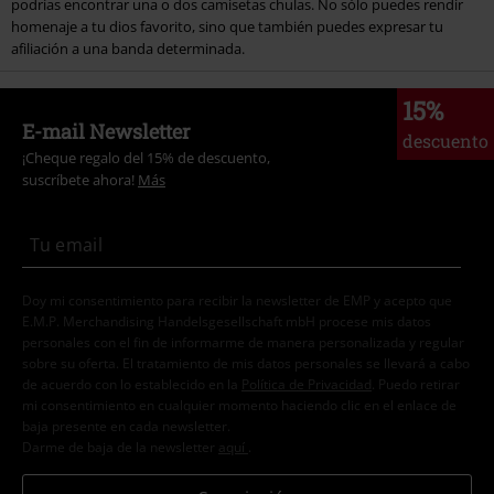
podrías encontrar una o dos camisetas chulas. No sólo puedes rendir
homenaje a tu dios favorito, sino que también puedes expresar tu
afiliación a una banda determinada.
15%
E-mail Newsletter
descuento
¡Cheque regalo del 15% de descuento,
suscríbete ahora!
Más
Doy mi consentimiento para recibir la newsletter de EMP y acepto que
E.M.P. Merchandising Handelsgesellschaft mbH procese mis datos
personales con el fin de informarme de manera personalizada y regular
sobre su oferta. El tratamiento de mis datos personales se llevará a cabo
de acuerdo con lo establecido en la
Política de Privacidad
. Puedo retirar
mi consentimiento en cualquier momento haciendo clic en el enlace de
baja presente en cada newsletter.
Darme de baja de la newsletter
aquí
.