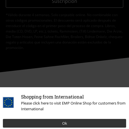
Suscripción
*Válido durante 4 semanas. Solo canjeable online. No combinable con
otros códigos promocionales. El descuento será aplicado después de
introducir el código en el primer paso del proceso de compra. Libros,
media (CD, DVD, LP, etc.), tickets, Rammstein, (Till) Lindemann, Die Ärzte,
Die Toten Hosen, Feine Sahne Fischfilet, Broilers, Böhse Onkelz, cheques-
regalo y artículos que incluyen una donación están excluidos de la
promoción.
Nuestro servicio de atención al cliente está a tu
Shopping from International
disposición
Please click here to visit EMP Online Shop for customers from
Nos puedes contactar por teléfono de las 09:00 hasta las 17:00.
Más
International
información
Chat
Ok