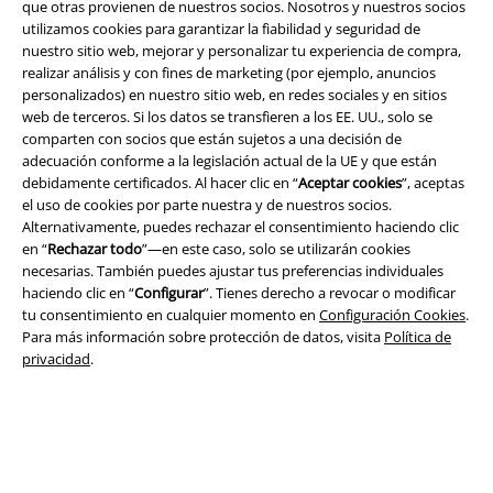
que otras provienen de nuestros socios. Nosotros y nuestros socios
Términos y Condiciones
utilizamos cookies para garantizar la fiabilidad y seguridad de
nuestro sitio web, mejorar y personalizar tu experiencia de compra,
realizar análisis y con fines de marketing (por ejemplo, anuncios
Aviso Legal
personalizados) en nuestro sitio web, en redes sociales y en sitios
web de terceros. Si los datos se transfieren a los EE. UU., solo se
Ley protección de datos
comparten con socios que están sujetos a una decisión de
adecuación conforme a la legislación actual de la UE y que están
Eliminación de residuos y protección del medioambiente
debidamente certificados. Al hacer clic en “
Aceptar cookies
”, aceptas
el uso de cookies por parte nuestra y de nuestros socios.
Declaración de Conformidad
Alternativamente, puedes rechazar el consentimiento haciendo clic
en “
Rechazar todo
”—en este caso, solo se utilizarán cookies
necesarias. También puedes ajustar tus preferencias individuales
Información sobre accesibilidad
haciendo clic en “
Configurar
”. Tienes derecho a revocar o modificar
tu consentimiento en cualquier momento en
Configuración Cookies
.
Configuración Cookies
Para más información sobre protección de datos, visita
Política de
privacidad
.
Cancelar pedido
Todos los precios incluyen el IVA pero no los
gastos de transporte
© 1986-2026 E.M.P. Merchandising HGmbH