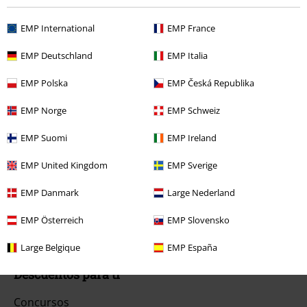
EMP International
EMP France
Servicio Atención al Cliente
EMP Deutschland
EMP Italia
Ayuda (FAQ)
EMP Polska
EMP Česká Republika
Política de Devolución
EMP Norge
EMP Schweiz
Devolver un artículo
EMP Suomi
EMP Ireland
Información de tallas generales
EMP United Kingdom
EMP Sverige
Cancelar mi membresía BSC
EMP Danmark
Large Nederland
Métodos de pago
EMP Österreich
EMP Slovensko
Large Belgique
EMP España
Descuentos para ti
Concursos