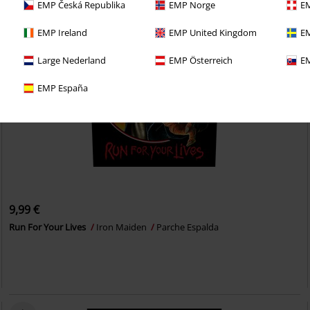
EMP Česká Republika
EMP Norge
EM
EMP Ireland
EMP United Kingdom
EM
Large Nederland
EMP Österreich
EM
EMP España
9,99 €
Run For Your Lives
Iron Maiden
Parche Espalda