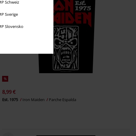
P Schweiz
P Sverige
P Slovensko
%
8,99 €
Est. 1975
Iron Maiden
Parche Espalda