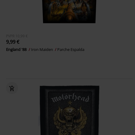
PVPR
10,99 €
9,99 €
England '88
Iron Maiden
Parche Espalda