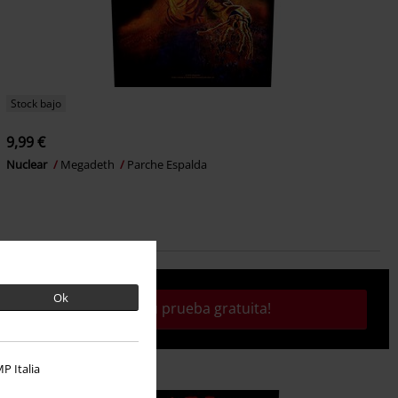
Stock bajo
9,99 €
Nuclear
Megadeth
Parche Espalda
Ok
¡Activa tu prueba gratuita!
P Italia