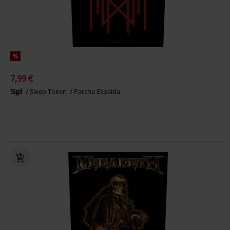
%
7,99 €
Sigil
Sleep Token
Parche Espalda