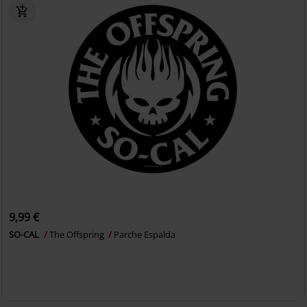
9,99 €
SO-CAL
The Offspring
Parche Espalda