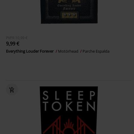
PVPR
10,99 €
9,99 €
Everything Louder Forever
Motörhead
Parche Espalda