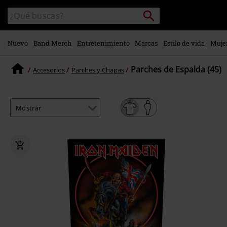
Ir al
Buscar
Buscar
contenido
en
principal
el
catálogo
Nuevo
Band Merch
Entretenimiento
Marcas
Estilo de vida
Muje
Parches de Espalda (45)
Accesorios
Parches y Chapas