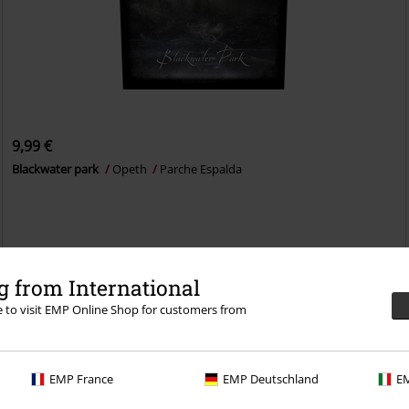
9,99 €
Blackwater park
Opeth
Parche Espalda
 from International
richo con una prueba de 30 días de nuestro BACKSTAGE
re to visit EMP Online Shop for customers from
EMP France
EMP Deutschland
EM