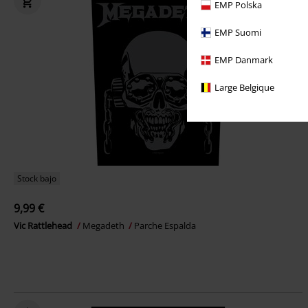
EMP Polska
EMP Suomi
EMP Danmark
Large Belgique
Stock bajo
9,99 €
Vic Rattlehead
Megadeth
Parche Espalda