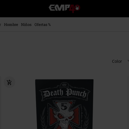
EMP
-
Música,
Películas,
r
Hombre
Niños
Ofertas %
TV
&
Gaming
Merch
-
Ropa
Color
Alternativa