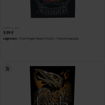
PVPR
10,99 €
9,99 €
Legionary
Five Finger Death Punch
Parche Espalda