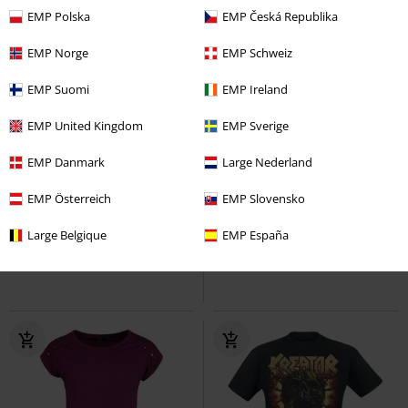
EMP Polska
EMP Česká Republika
EMP Norge
EMP Schweiz
EMP Suomi
EMP Ireland
EMP United Kingdom
EMP Sverige
%
Exclusivo
22% DTO
Exclusivo
EMP Danmark
Large Nederland
PVPR
Desde
39,99 €
32,29 €
30,99 €
Desde
EMP Österreich
EMP Slovensko
Anchor
Volbeat
Camiseta
EMP Signature Collection
Large Belgique
EMP España
Slipknot
Top tirante ancho