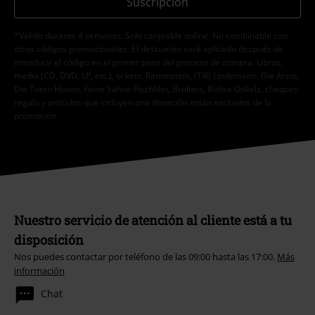
Suscripción
*Válido durante 4 semanas. Solo canjeable online. No combinable con
otros códigos promocionales. El descuento será aplicado después de
introducir el código en el primer paso del proceso de compra. Libros,
media (CD, DVD, LP, etc.), tickets, Rammstein, (Till) Lindemann, Die Ärzte,
Die Toten Hosen, Feine Sahne Fischfilet, Broilers, Böhse Onkelz, cheques-
regalo y artículos que incluyen una donación están excluidos de la
promoción.
Nuestro servicio de atención al cliente está a tu
disposición
Nos puedes contactar por teléfono de las 09:00 hasta las 17:00.
Más
información
Chat