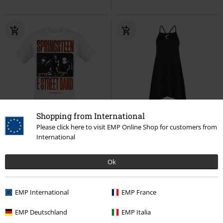
Shopping from International
%
42% DTO
Talla grande
Please click here to visit EMP Online Shop for customers from
PVPR
Desde
35,99 €
International
16,99 €
20,79 €
Desde
E Street Band
Bruce Springsteen
Mireya Top
Heartless
Top
Ok
Camiseta
EMP International
EMP France
EMP Deutschland
EMP Italia