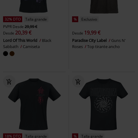
32% DTO
Talla grande
%
Exclusivo
PVPR
Desde
29,99 €
20,39 €
19,99 €
Desde
Desde
Lord Of This World
Black
Paradise City Label
Guns N'
Sabbath
Camiseta
Roses
Top tirante ancho
18% DTO
Talla grande
%
Talla grande