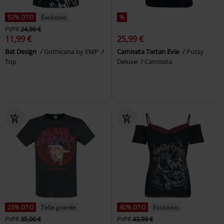
52% DTO
Exclusivo
%
PVPR
24,99 €
11,99 €
25,99 €
Bat Design
Gothicana by EMP
Camiseta Tartan Evie
Pussy
Top
Deluxe
Camiseta
25% DTO
Talla grande
40% DTO
Exclusivo
PVPR
35,00 €
PVPR
43,99 €