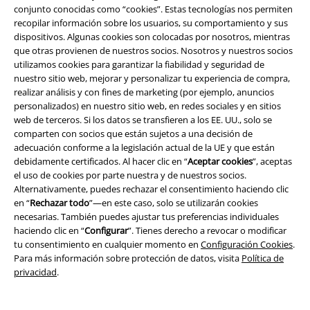
conjunto conocidas como “cookies”. Estas tecnologías nos permiten
Cheques Regalo
recopilar información sobre los usuarios, su comportamiento y sus
dispositivos. Algunas cookies son colocadas por nosotros, mientras
Descuento para estudiantes
que otras provienen de nuestros socios. Nosotros y nuestros socios
utilizamos cookies para garantizar la fiabilidad y seguridad de
EMP Backstage Club
nuestro sitio web, mejorar y personalizar tu experiencia de compra,
realizar análisis y con fines de marketing (por ejemplo, anuncios
personalizados) en nuestro sitio web, en redes sociales y en sitios
web de terceros. Si los datos se transfieren a los EE. UU., solo se
comparten con socios que están sujetos a una decisión de
Sobre EMP
adecuación conforme a la legislación actual de la UE y que están
debidamente certificados. Al hacer clic en “
Aceptar cookies
”, aceptas
EMP Eventos
el uso de cookies por parte nuestra y de nuestros socios.
Alternativamente, puedes rechazar el consentimiento haciendo clic
Programa de Afiliados
en “
Rechazar todo
”—en este caso, solo se utilizarán cookies
necesarias. También puedes ajustar tus preferencias individuales
Sostenibilidad
haciendo clic en “
Configurar
”. Tienes derecho a revocar o modificar
tu consentimiento en cualquier momento en
Configuración Cookies
.
Para más información sobre protección de datos, visita
Política de
privacidad
.