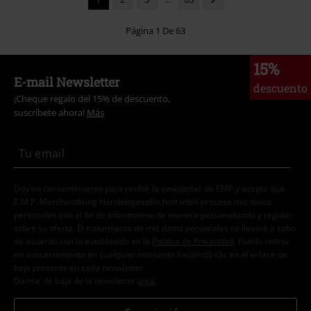
Página 1 De 63
15%
E-mail Newsletter
descuento
¡Cheque regalo del 15% de descuento,
suscríbete ahora!
Más
Doy mi consentimiento para recibir la newsletter de EMP y acepto que
E.M.P. Merchandising Handelsgesellschaft mbH procese mis datos
personales con el fin de informarme de manera personalizada y regular
sobre su oferta. El tratamiento de mis datos personales se llevará a cabo
de acuerdo con lo establecido en la
Política de Privacidad
. Puedo retirar
mi consentimiento en cualquier momento haciendo clic en el enlace de
baja presente en cada newsletter.
Darme de baja de la newsletter
aquí
.