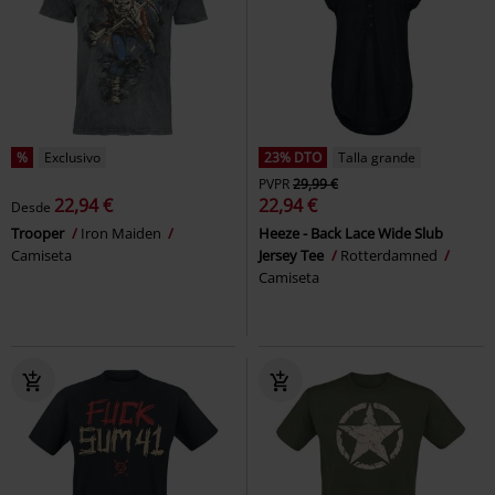
%
Exclusivo
23% DTO
Talla grande
PVPR
29,99 €
22,94 €
22,94 €
Desde
Trooper
Iron Maiden
Heeze - Back Lace Wide Slub
Camiseta
Jersey Tee
Rotterdamned
Camiseta