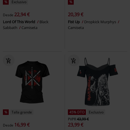
%
Exclusivo
%
22,94 €
20,39 €
Desde
Lord Of This World
Black
Fist Up
Dropkick Murphys
Sabbath
Camiseta
Camiseta
%
Talla grande
45% DTO
Exclusivo
PVPR
43,99 €
16,99 €
23,99 €
Desde