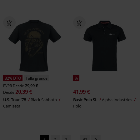
32% DTO
Talla grande
%
PVPR
Desde
29,99 €
20,39 €
41,99 €
Desde
U.S. Tour '78
Black Sabbath
Basic Polo SL
Alpha Industries
Camiseta
Polo
1
2
3
...
63