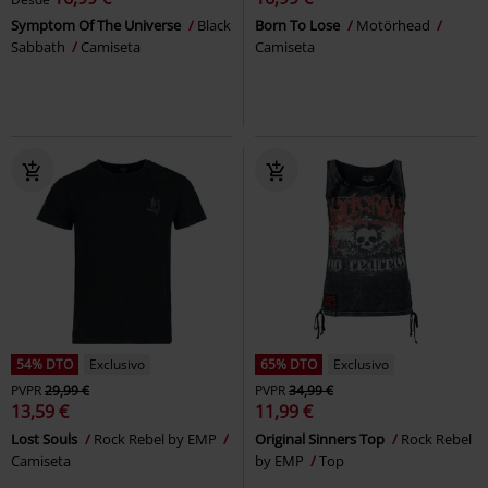
Symptom Of The Universe
Black
Born To Lose
Motörhead
Sabbath
Camiseta
Camiseta
54% DTO
Exclusivo
65% DTO
Exclusivo
PVPR
29,99 €
PVPR
34,99 €
13,59 €
11,99 €
Lost Souls
Rock Rebel by EMP
Original Sinners Top
Rock Rebel
Camiseta
by EMP
Top