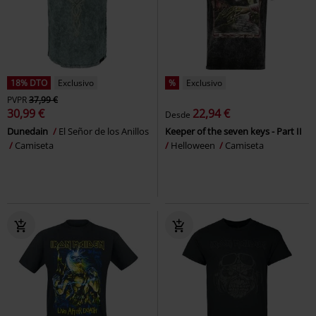
18% DTO
Exclusivo
%
Exclusivo
PVPR
37,99 €
30,99 €
22,94 €
Desde
Dunedain
El Señor de los Anillos
Keeper of the seven keys - Part II
Camiseta
Helloween
Camiseta