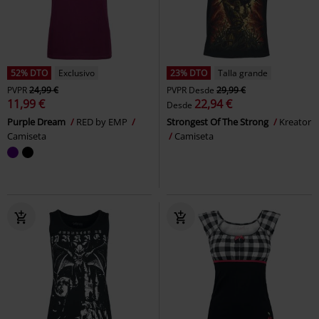
52% DTO
Exclusivo
23% DTO
Talla grande
PVPR
24,99 €
PVPR
Desde
29,99 €
11,99 €
22,94 €
Desde
Purple Dream
RED by EMP
Strongest Of The Strong
Kreator
Camiseta
Camiseta