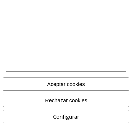
Comunidad
Aceptar cookies
Métodos de pago
Rechazar cookies
Configurar
Transferencia
bancaria por
adelantado