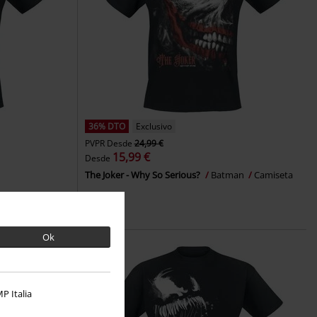
36% DTO
Exclusivo
PVPR
Desde
24,99 €
15,99 €
Desde
The Joker - Why So Serious?
Batman
Camiseta
Ok
P Italia