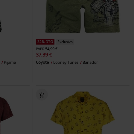
32% DTO
Exclusivo
PVPR
54,99 €
37,39 €
d
Pijama
Coyote
Looney Tunes
Bañador