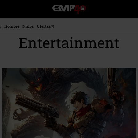
EMP
-
Música,
Películas,
r
Hombre
Niños
Ofertas %
TV
Entertainment
&
Gaming
Merch
-
Ropa
Alternativa