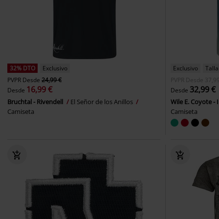
32% DTO
Exclusivo
Exclusivo
Tall
PVPR
Desde
24,99 €
PVPR
Desde
37,99
16,99 €
32,99 €
Desde
Desde
Bruchtal - Rivendell
El Señor de los Anillos
Wile E. Coyote -
Camiseta
Camiseta