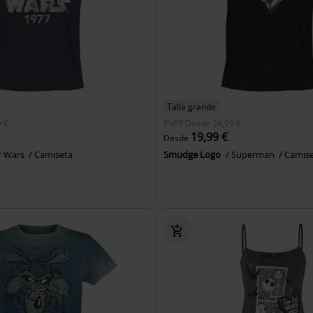
Talla grande
 €
PVPR
Desde
24,99 €
19,99 €
Desde
r Wars
Camiseta
Smudge Logo
Superman
Camis