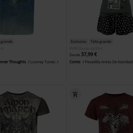
a grande
Exclusivo
Talla grande
 €
PVPR
Desde
44,99 €
37,99 €
Desde
 Inner Thoughts
Looney Tunes
Comic
Pesadilla Antes De Navida