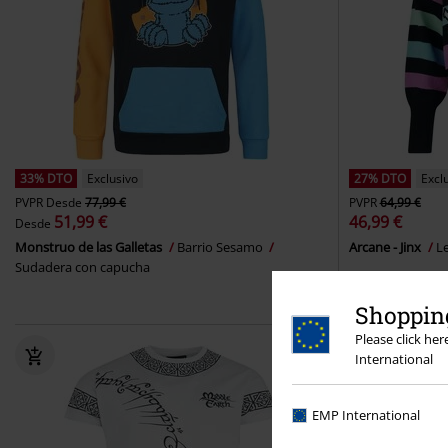
33% DTO
Exclusivo
27% DTO
Excl
PVPR
Desde
77,99 €
PVPR
64,99 €
51,99 €
46,99 €
Desde
Monstruo de las Galletas
Barrio Sesamo
Arcane - Jinx
L
Sudadera con capucha
Shopping
Please click he
International
EMP International