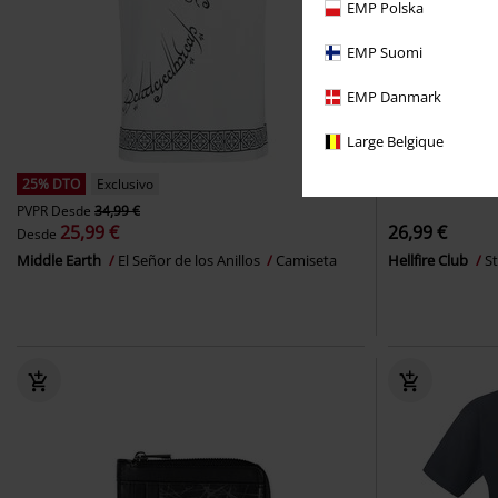
EMP Polska
EMP Suomi
EMP Danmark
Large Belgique
25% DTO
Exclusivo
PVPR
Desde
34,99 €
25,99 €
26,99 €
Desde
Middle Earth
El Señor de los Anillos
Camiseta
Hellfire Club
S