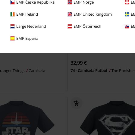
EMP Česká Republika
EMP Norge
EM
EMP Ireland
EMP United Kingdom
EM
Large Nederland
EMP Österreich
EM
EMP España
Stock bajo
32,99 €
tranger Things
Camiseta
74 - Camiseta Futbol
The Punishe