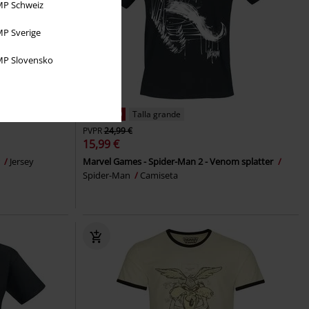
P Schweiz
P Sverige
P Slovensko
36% DTO
Talla grande
PVPR
24,99 €
15,99 €
r
Jersey
Marvel Games - Spider-Man 2 - Venom splatter
Spider-Man
Camiseta