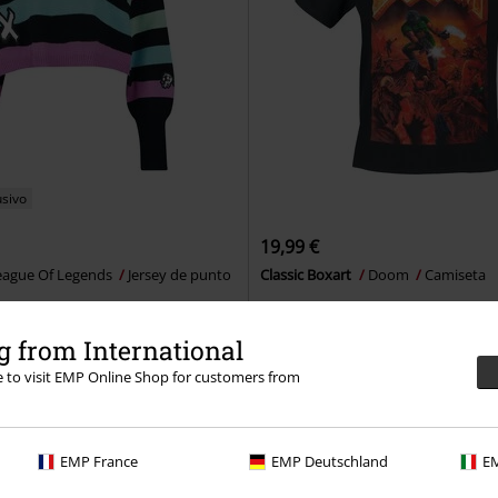
usivo
19,99 €
eague Of Legends
Jersey de punto
Classic Boxart
Doom
Camiseta
 from International
re to visit EMP Online Shop for customers from
EMP France
EMP Deutschland
EM