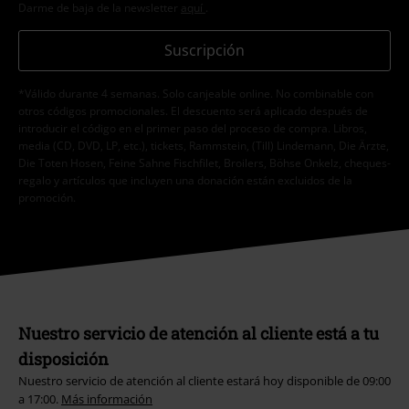
Darme de baja de la newsletter
aquí
.
Suscripción
*Válido durante 4 semanas. Solo canjeable online. No combinable con
otros códigos promocionales. El descuento será aplicado después de
introducir el código en el primer paso del proceso de compra. Libros,
media (CD, DVD, LP, etc.), tickets, Rammstein, (Till) Lindemann, Die Ärzte,
Die Toten Hosen, Feine Sahne Fischfilet, Broilers, Böhse Onkelz, cheques-
regalo y artículos que incluyen una donación están excluidos de la
promoción.
Nuestro servicio de atención al cliente está a tu
disposición
Nuestro servicio de atención al cliente estará hoy disponible de 09:00
a 17:00.
Más información