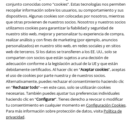
conjunto conocidas como “cookies”. Estas tecnologías nos permiten
recopilar información sobre los usuarios, su comportamiento y sus
Legal
dispositivos. Algunas cookies son colocadas por nosotros, mientras
que otras provienen de nuestros socios. Nosotros y nuestros socios
Términos y Condiciones
utilizamos cookies para garantizar la fiabilidad y seguridad de
nuestro sitio web, mejorar y personalizar tu experiencia de compra,
Aviso Legal
realizar análisis y con fines de marketing (por ejemplo, anuncios
personalizados) en nuestro sitio web, en redes sociales y en sitios
Ley protección de datos
web de terceros. Si los datos se transfieren a los EE. UU., solo se
comparten con socios que están sujetos a una decisión de
Eliminación de residuos y protección del medioambiente
adecuación conforme a la legislación actual de la UE y que están
debidamente certificados. Al hacer clic en “
Aceptar cookies
”, aceptas
el uso de cookies por parte nuestra y de nuestros socios.
Declaración de Conformidad
Alternativamente, puedes rechazar el consentimiento haciendo clic
en “
Rechazar todo
”—en este caso, solo se utilizarán cookies
Información sobre accesibilidad
necesarias. También puedes ajustar tus preferencias individuales
haciendo clic en “
Configurar
”. Tienes derecho a revocar o modificar
Configuración Cookies
tu consentimiento en cualquier momento en
Configuración Cookies
.
Para más información sobre protección de datos, visita
Política de
Cancelar pedido
privacidad
.
Todos los precios incluyen el IVA pero no los
gastos de transporte