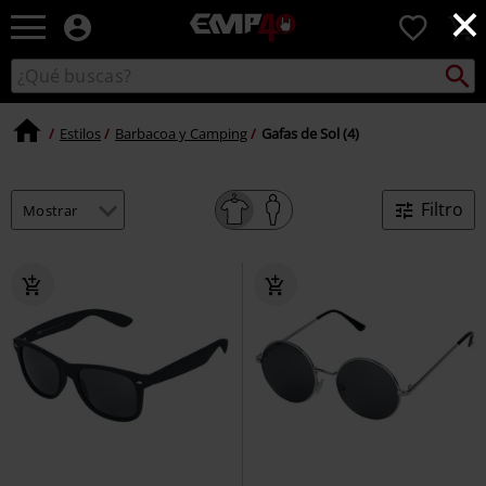
×
EMP
0
-
Música,
Buscar
Buscar
Películas,
en
TV
el
&
Estilos
Barbacoa y Camping
Gafas de Sol (4)
catálogo
Gaming
Merch
-
Filtro
Ropa
Alternativa