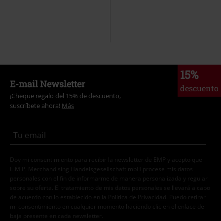
15%
E-mail Newsletter
descuento
¡Cheque regalo del 15% de descuento,
suscríbete ahora!
Más
Doy mi consentimiento para recibir la newsletter de EMP y acepto que
E.M.P. Merchandising Handelsgesellschaft mbH procese mis datos
personales con el fin de informarme de manera personalizada y regular
sobre su oferta. El tratamiento de mis datos personales se llevará a cabo
de acuerdo con lo establecido en la
Política de Privacidad
. Puedo retirar
mi consentimiento en cualquier momento haciendo clic en el enlace de
baja presente en cada newsletter.