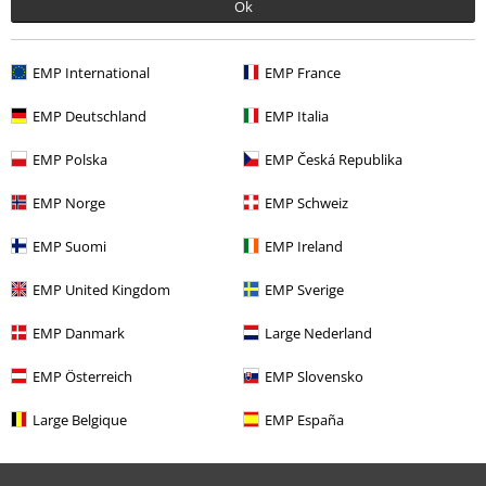
Descuentos para ti
Ok
Concursos
EMP International
EMP France
Cheques Regalo
EMP Deutschland
EMP Italia
Descuento para estudiantes
EMP Polska
EMP Česká Republika
EMP Backstage Club
EMP Norge
EMP Schweiz
EMP Suomi
EMP Ireland
Sobre EMP
EMP United Kingdom
EMP Sverige
EMP Eventos
EMP Danmark
Large Nederland
Programa de Afiliados
EMP Österreich
EMP Slovensko
Sostenibilidad
Large Belgique
EMP España