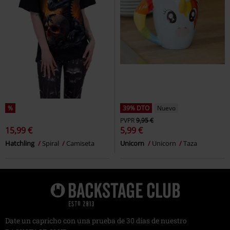
%
39% DTO
Nuevo
PVPR
9,95 €
15,99 €
5,99 €
Hatchling
Spiral
Camiseta
Unicorn
Unicorn
Taza
Date un capricho con una prueba de 30 días de nuestro