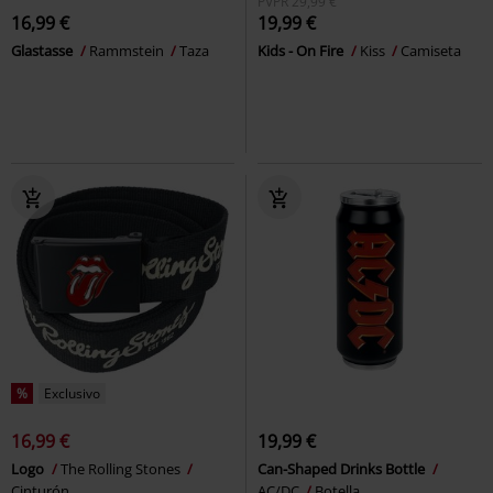
PVPR
29,99 €
16,99 €
19,99 €
Glastasse
Rammstein
Taza
Kids - On Fire
Kiss
Camiseta
%
Exclusivo
16,99 €
19,99 €
Logo
The Rolling Stones
Can-Shaped Drinks Bottle
Cinturón
AC/DC
Botella