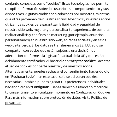
mejor manera de hacerlo que con un atuendo elegante de su banda
conjunto conocidas como “cookies”. Estas tecnologías nos permiten
favorita.
recopilar información sobre los usuarios, su comportamiento y sus
dispositivos. Algunas cookies son colocadas por nosotros, mientras
Ya sea una camiseta, una sudadera con capucha o una chaqueta, no te
que otras provienen de nuestros socios. Nosotros y nuestros socios
puedes equivocar. Una combinación acertada de ropa cómoda y el
utilizamos cookies para garantizar la fiabilidad y seguridad de
logotipo de su banda favorita es la idea perfecta para cualquier ocasión,
nuestro sitio web, mejorar y personalizar tu experiencia de compra,
ya sea un cumpleaños, Navidad o una declaración de intenciones en la
realizar análisis y con fines de marketing (por ejemplo, anuncios
vida cotidiana.
personalizados) en nuestro sitio web, en redes sociales y en sitios
web de terceros. Si los datos se transfieren a los EE. UU., solo se
En nuestra tienda encontrarás una gran selección de camisetas oficiales
comparten con socios que están sujetos a una decisión de
de bandas y otras prendas. Entre nuestros productos más vendidos se
adecuación conforme a la legislación actual de la UE y que están
incluyen:
debidamente certificados. Al hacer clic en “
Aceptar cookies
”, aceptas
el uso de cookies por parte nuestra y de nuestros socios.
Camisetas de Metallica
: encuentra camisetas de la banda de culto con
Alternativamente, puedes rechazar el consentimiento haciendo clic
las portadas de álbumes más icónicas y lleva «Justice For All» al mundo.
en “
Rechazar todo
”—en este caso, solo se utilizarán cookies
Camisetas de Iron Maiden
: consigue el look perfecto para tu próxima
necesarias. También puedes ajustar tus preferencias individuales
fiesta metalera con las inconfundibles letras.
haciendo clic en “
Configurar
”. Tienes derecho a revocar o modificar
Camisetas de Guns N' Roses
: Presume de los clásicos del rock con el
tu consentimiento en cualquier momento en
Configuración Cookies
.
logotipo de la bala y la calavera en tu pecho.
Para más información sobre protección de datos, visita
Política de
Camisetas de AC/DC
: Toma la autopista al infierno y luego vuelve en
privacidad
.
negro, ¡pero solo con la ropa adecuada!
Camisetas de Nirvana
: recuerda a Kurt con nuestros accesorios para
fans del grunge.