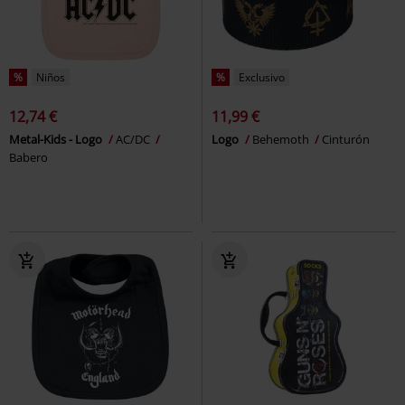
%
Niños
%
Exclusivo
12,74 €
11,99 €
Metal-Kids - Logo
AC/DC
Logo
Behemoth
Cinturón
Babero