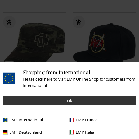
Shopping from International
%
Exclusivo
Please click here to visit EMP Online Shop for customers from
International
19,99 €
16,99 €
Outline Logo
Rammstein
Logo
Slayer
Gorra
Ok
Gorra
EMP International
EMP France
EMP Deutschland
EMP Italia