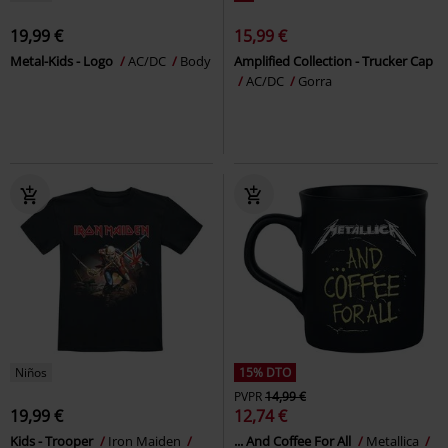
19,99 €
15,99 €
Metal-Kids - Logo
AC/DC
Body
Amplified Collection - Trucker Cap
AC/DC
Gorra
Niños
15% DTO
PVPR
14,99 €
19,99 €
12,74 €
Kids - Trooper
Iron Maiden
... And Coffee For All
Metallica