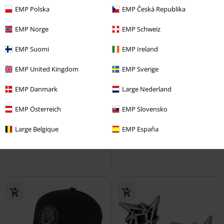
EMP Polska
EMP Česká Republika
EMP Norge
EMP Schweiz
EMP Suomi
EMP Ireland
EMP United Kingdom
EMP Sverige
EMP Danmark
Large Nederland
Niños
Nuevo
EMP Österreich
EMP Slovensko
19,99 €
19,99 €
Kids - Trooper
Iron Maiden
Papa V Perpetua (Pop! Rocks)
Large Belgique
EMP España
Body
Vinyl Figur 500
Ghost
¡Funko
Pop!