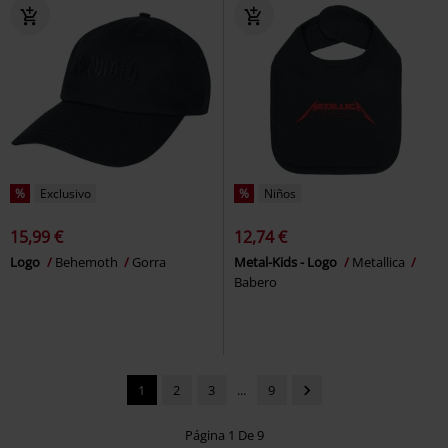
%
Exclusivo
%
Niños
15,99 €
12,74 €
Logo
Behemoth
Gorra
Metal-Kids - Logo
Metallica
Babero
1
2
3
...
9
Página 1 De 9