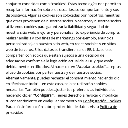
conjunto conocidas como “cookies”. Estas tecnologías nos permiten
recopilar información sobre los usuarios, su comportamiento y sus
dispositivos. Algunas cookies son colocadas por nosotros, mientras
que otras provienen de nuestros socios. Nosotros y nuestros socios
utilizamos cookies para garantizar la fiabilidad y seguridad de
nuestro sitio web, mejorar y personalizar tu experiencia de compra,
%
Stock bajo
%
Stock bajo
realizar análisis y con fines de marketing (por ejemplo, anuncios
personalizados) en nuestro sitio web, en redes sociales y en sitios
68,99 €
43,99 €
web de terceros. Si los datos se transfieren a los EE. UU., solo se
Wisp Crop Top
KOI
Camiseta
Blue Rebel
H&R London
comparten con socios que están sujetos a una decisión de
Manga Larga
Chaqueta Tejana
adecuación conforme a la legislación actual de la UE y que están
debidamente certificados. Al hacer clic en “
Aceptar cookies
”, aceptas
el uso de cookies por parte nuestra y de nuestros socios.
Alternativamente, puedes rechazar el consentimiento haciendo clic
en “
Rechazar todo
”—en este caso, solo se utilizarán cookies
necesarias. También puedes ajustar tus preferencias individuales
haciendo clic en “
Configurar
”. Tienes derecho a revocar o modificar
tu consentimiento en cualquier momento en
Configuración Cookies
.
Para más información sobre protección de datos, visita
Política de
privacidad
.