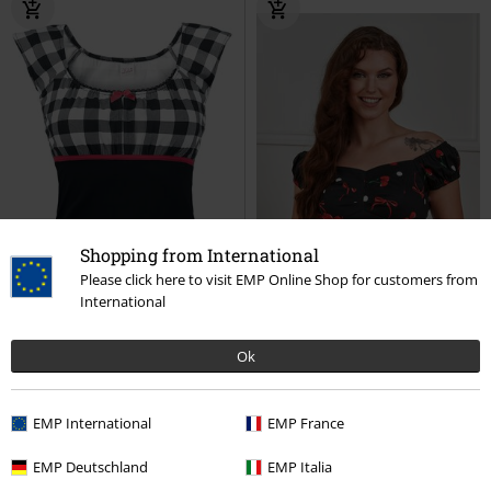
Shopping from International
Please click here to visit EMP Online Shop for customers from
International
Ok
%
%
Stock bajo
EMP International
EMP France
25,99 €
35,19 €
Desde
Camiseta Tartan Evie
Pussy
Babe Cherries and Bows Top
EMP Deutschland
EMP Italia
Deluxe
Camiseta
Banned
Top