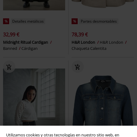
%
Detalles metálicos
%
Partes desmontables
32,99 €
78,39 €
Midnight Ritual Cardigan
H&R London
H&R London
Banned
Cárdigan
Chaqueta Calentita
Utilizamos cookies y otras tecnologías en nuestro sitio web, en