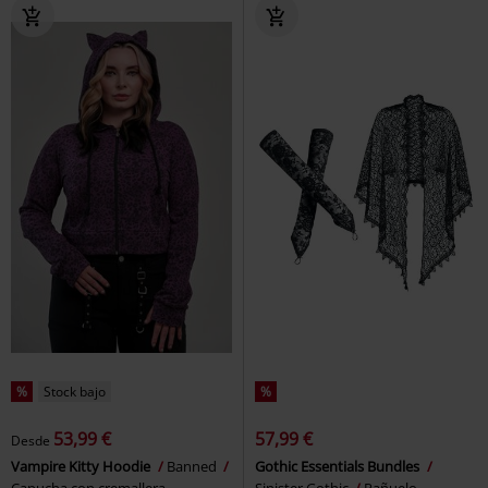
%
Stock bajo
%
53,99 €
57,99 €
Desde
Vampire Kitty Hoodie
Banned
Gothic Essentials Bundles
Capucha con cremallera
Sinister Gothic
Pañuelo