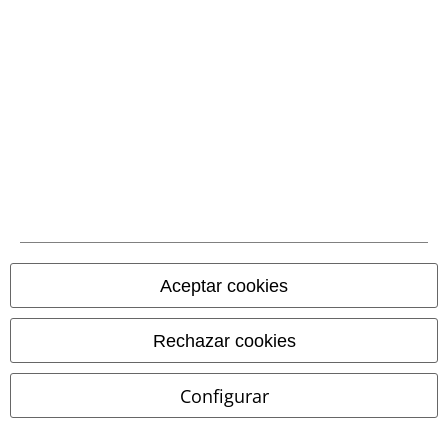
Stock bajo
Talla grande
64,99 €
8,99 €
Desde
4.495,00 € / 1 KG
Skeleton
Hell Bunny
Vestido
Spell It Out - Liner Serpent
Corto
Coven Beauty
Lápiz de labios
Aceptar cookies
Rechazar cookies
Configurar