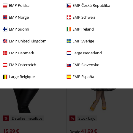
EMP Polska
EMP Česká Republika
EMP Norge
EMP Schweiz
EMP Suomi
EMP Ireland
EMP United Kingdom
EMP Sverige
EMP Danmark
Large Nederland
EMP Österreich
EMP Slovensko
Large Belgique
EMP España
%
Detalles metálicos
%
Stock bajo
15,99 €
41,99 €
Desde