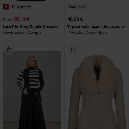
%
Talla grande
Stock bajo
95,19 €
48,99 €
Desde
Lace Trim Boxy Double-Breasted
Top con estampado de corazones
Jawbreaker
Abrigos
Voodoo Vixen
Blusa