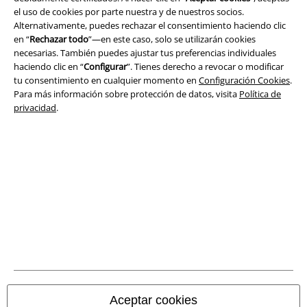
Aviso Legal
el uso de cookies por parte nuestra y de nuestros socios.
Alternativamente, puedes rechazar el consentimiento haciendo clic
en “
Rechazar todo
”—en este caso, solo se utilizarán cookies
Ley protección de datos
necesarias. También puedes ajustar tus preferencias individuales
haciendo clic en “
Configurar
”. Tienes derecho a revocar o modificar
Eliminación de residuos y protección del medioambiente
tu consentimiento en cualquier momento en
Configuración Cookies
.
Para más información sobre protección de datos, visita
Política de
Declaración de Conformidad
privacidad
.
Información sobre accesibilidad
Configuración Cookies
Cancelar pedido
Todos los precios incluyen el IVA pero no los
gastos de transporte
© 1986-2026 E.M.P. Merchandising HGmbH
Aceptar cookies