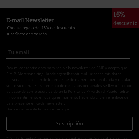
15%
E-mail Newsletter
descuento
¡Cheque regalo del 15% de descuento,
suscríbete ahora!
Más
Doy mi consentimiento para recibir la newsletter de EMP y acepto que
E.M.P. Merchandising Handelsgesellschaft mbH procese mis datos
personales con el fin de informarme de manera personalizada y regular
sobre su oferta. El tratamiento de mis datos personales se llevará a cabo
de acuerdo con lo establecido en la
Política de Privacidad
. Puedo retirar
mi consentimiento en cualquier momento haciendo clic en el enlace de
baja presente en cada newsletter.
Darme de baja de la newsletter
aquí
.
Suscripción
*Válido durante 4 semanas. Solo canjeable online. No combinable con