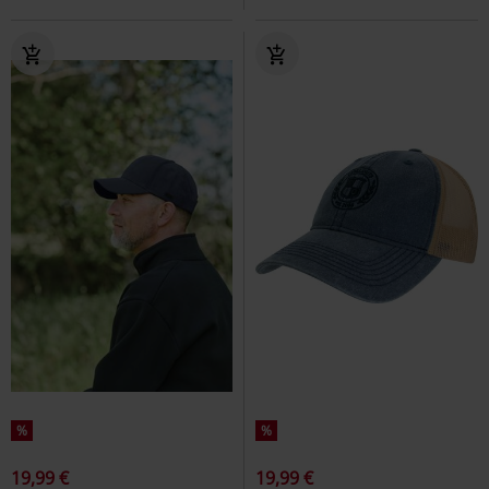
%
%
19,99 €
19,99 €