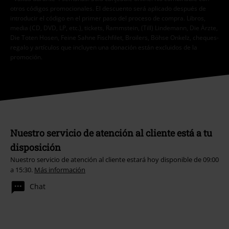
otros códigos promocionales. El descuento será aplicado después de
introducir el código en el primer paso del proceso de compra. Libros,
media (CD, DVD, LP, etc.), tickets, Rammstein, (Till) Lindemann, Die Ärzte,
Die Toten Hosen, Feine Sahne Fischfilet, Broilers, Böhse Onkelz, cheques-
regalo y artículos que incluyen una donación están excluidos de la
promoción.
Nuestro servicio de atención al cliente está a tu
disposición
Nuestro servicio de atención al cliente estará hoy disponible de 09:00
a 15:30.
Más información
Chat