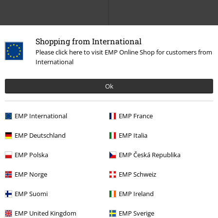
Shopping from International
Please click here to visit EMP Online Shop for customers from
International
52,99 €
52,99 €
Trucker Cap Gasoline
Stetson
Trucker Cap High Speed
Stetson
Ok
Gorra
Gorra
EMP International
EMP France
EMP Deutschland
EMP Italia
EMP Polska
EMP Česká Republika
EMP Norge
EMP Schweiz
EMP Suomi
EMP Ireland
EMP United Kingdom
EMP Sverige