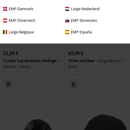
EMP Danmark
Large Nederland
EMP Österreich
EMP Slovensko
Large Belgique
EMP España
52,99 €
43,99 €
Trucker Cap American Heritage
Titties and Beer
King Kerosin
Stetson
Gorra
Gorra