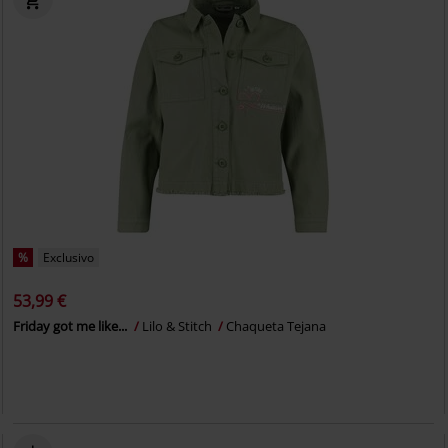
%
Exclusivo
53,99 €
Friday got me like...
Lilo & Stitch
Chaqueta Tejana