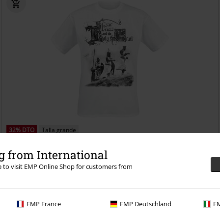
32% DTO
Talla grande
PVPR
Desde
24,99 €
16,99 €
 from International
Desde
Holy Grail Knight Riders
Monty Python
Camiseta
re to visit EMP Online Shop for customers from
EMP France
EMP Deutschland
EM