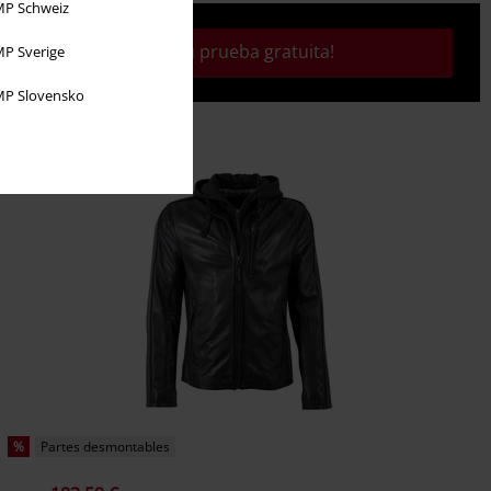
P Schweiz
¡Activa tu prueba gratuita!
P Sverige
P Slovensko
%
Partes desmontables