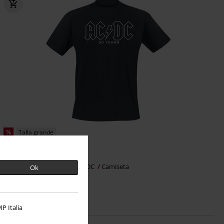
%
Talla grande
16,99 €
Desde
50 Years Logo History
AC/DC
Camiseta
Ok
P Italia