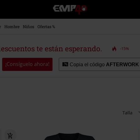
EMP
-
Música,
Películas,
r
Hombre
Niños
Ofertas %
TV
&
Gaming
descuentos te están esperando.
-15%
Merch
-
Ropa
¡Consíguelo ahora!
Copia el código
AFTERWORK
Alternativa
Talla