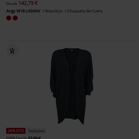
142,79 €
Desde
Angy W18 LASANV
Mauritius
Chaqueta de Cuero
26% DTO
Exclusivo
PVPR
Desde
37,99 €