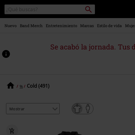
Ir al
Buscar
Buscar
contenido
en
principal
el
catálogo
Nuevo
Band Merch
Entretenimiento
Marcas
Estilo de vida
Muje
Se acabó la jornada. Tus 
Cold (491)
%