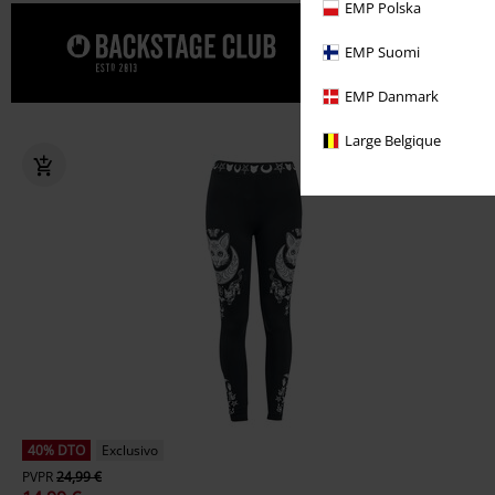
EMP Polska
Date un cap
EMP Suomi
CLUB.
EMP Danmark
Large Belgique
40% DTO
Exclusivo
PVPR
24,99 €