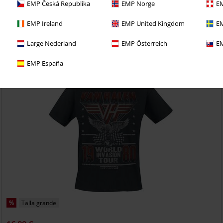
EMP Česká Republika
EMP Norge
EM
richo con una prueba de 30 días de nuestro BACKSTAGE
EMP Ireland
EMP United Kingdom
EM
Large Nederland
EMP Österreich
EM
EMP España
%
Talla grande