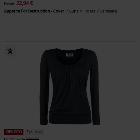
22,94 €
Desde
Appetite For Destruction - Cover
Guns N' Roses
Camiseta
26% DTO
Exclusivo
PVPR
Desde
37,99 €