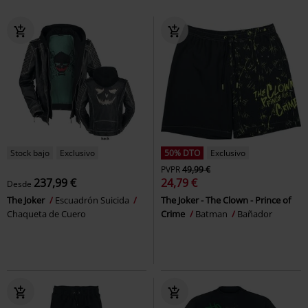
Stock bajo
Exclusivo
50% DTO
Exclusivo
PVPR
49,99 €
237,99 €
24,79 €
Desde
The Joker
Escuadrón Suicida
The Joker - The Clown - Prince of
Chaqueta de Cuero
Crime
Batman
Bañador