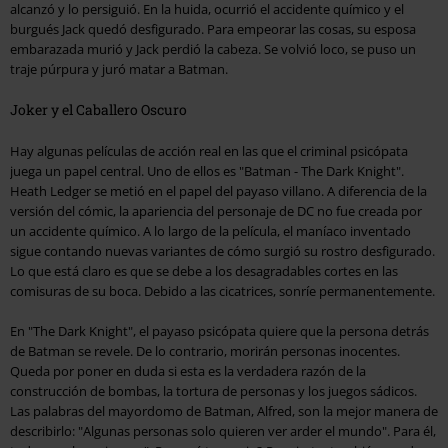
alcanzó y lo persiguió. En la huida, ocurrió el accidente químico y el
burgués Jack quedó desfigurado. Para empeorar las cosas, su esposa
embarazada murió y Jack perdió la cabeza. Se volvió loco, se puso un
traje púrpura y juró matar a Batman.
Joker y el Caballero Oscuro
Hay algunas películas de acción real en las que el criminal psicópata
juega un papel central. Uno de ellos es "Batman - The Dark Knight".
Heath Ledger se metió en el papel del payaso villano. A diferencia de la
versión del cómic, la apariencia del personaje de DC no fue creada por
un accidente químico. A lo largo de la película, el maníaco inventado
sigue contando nuevas variantes de cómo surgió su rostro desfigurado.
Lo que está claro es que se debe a los desagradables cortes en las
comisuras de su boca. Debido a las cicatrices, sonríe permanentemente.
En "The Dark Knight", el payaso psicópata quiere que la persona detrás
de Batman se revele. De lo contrario, morirán personas inocentes.
Queda por poner en duda si esta es la verdadera razón de la
construcción de bombas, la tortura de personas y los juegos sádicos.
Las palabras del mayordomo de Batman, Alfred, son la mejor manera de
describirlo: "Algunas personas solo quieren ver arder el mundo". Para él,