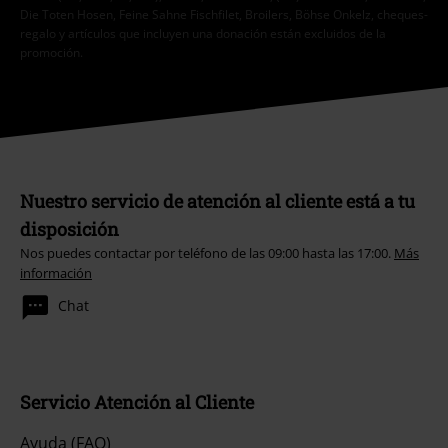
Die Toten Hosen, Feine Sahne Fischfilet, Broilers, Böhse Onkelz, cheques-
regalo y artículos que incluyen una donación están excluidos de la
promoción.
Nuestro servicio de atención al cliente está a tu
disposición
Nos puedes contactar por teléfono de las 09:00 hasta las 17:00.
Más
información
Chat
Servicio Atención al Cliente
Ayuda (FAQ)