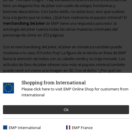
fans: un elegante frac de Joker con cuello de solapa, hombreras y
botones decorativos. Con tanto estilo, no estás loco, sino que vuelves
loca a la gente que te rodea. ¿Qué hizo realmente el payaso criminal? El
merchandising del Joker
de EMP tiene una respuesta para esto: la
antología del Joker cuenta todas las obras maestras criminales del
personaje de cómic en 372 páginas.
Con el merchandising del Joker, el Joker en miniatura también puede
mudarse a tu casa. El Funko Pop! La figura de la tienda en línea de EMP
llama la atención de todos con su cabello verde y su traje morado. Los
artículos de fans de Joker ofrecen aún más: el payaso criminal también
puede venir a ti como una imagen en 3D. Con el dicho "¿Por qué tan
serio?", parece como si el villano inventado se asomara fuera del marco
Shopping from International
de la imagen. Con el felpudo comodín y el eslogan "Bienvenidos a
Arkham Asylum", queda claro de inmediato lo que hay detrás de la
Please click here to visit EMP Online Shop for customers from
puerta. ¿Quizás Harley Quinn te está esperando?
International
También echa un vistazo a nuestro merchandising de Batman.
Ok
15%
EMP International
EMP France