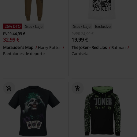
26% DTO
Stock bajo
Stock bajo
Exclusivo
PVPR
44,99 €
PVPR
24,99 €
32,99 €
19,99 €
Marauder´s Map
Harry Potter
The Joker - Red Lips
Batman
Pantalones de deporte
Camiseta