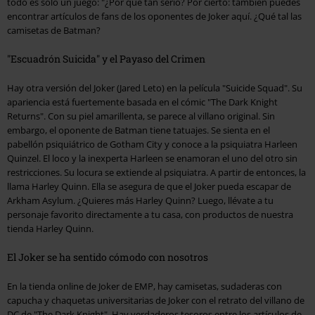
todo es solo un juego: "¿Por qué tan serio? Por cierto: también puedes
encontrar artículos de fans de los oponentes de Joker aquí. ¿Qué tal las
camisetas de Batman?
"Escuadrón Suicida" y el Payaso del Crimen
Hay otra versión del Joker (Jared Leto) en la película "Suicide Squad". Su
apariencia está fuertemente basada en el cómic "The Dark Knight
Returns". Con su piel amarillenta, se parece al villano original. Sin
embargo, el oponente de Batman tiene tatuajes. Se sienta en el
pabellón psiquiátrico de Gotham City y conoce a la psiquiatra Harleen
Quinzel. El loco y la inexperta Harleen se enamoran el uno del otro sin
restricciones. Su locura se extiende al psiquiatra. A partir de entonces, la
llama Harley Quinn. Ella se asegura de que el Joker pueda escapar de
Arkham Asylum. ¿Quieres más Harley Quinn? Luego, llévate a tu
personaje favorito directamente a tu casa, con productos de nuestra
tienda Harley Quinn.
El Joker se ha sentido cómodo con nosotros
En la tienda online de Joker de EMP, hay camisetas, sudaderas con
capucha y chaquetas universitarias de Joker con el retrato del villano de
DC de "The Dark Knight". Hay verdaderos tesoros entre los artículos de