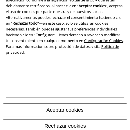
Ley protección de datos
debidamente certificados. Al hacer clic en “
Aceptar cookies
”, aceptas
el uso de cookies por parte nuestra y de nuestros socios.
Eliminación de residuos y protección del medioambiente
Alternativamente, puedes rechazar el consentimiento haciendo clic
en “
Rechazar todo
”—en este caso, solo se utilizarán cookies
Declaración de Conformidad
necesarias. También puedes ajustar tus preferencias individuales
haciendo clic en “
Configurar
”. Tienes derecho a revocar o modificar
Información sobre accesibilidad
tu consentimiento en cualquier momento en
Configuración Cookies
.
Para más información sobre protección de datos, visita
Política de
privacidad
.
Configuración Cookies
Cancelar pedido
Todos los precios incluyen el IVA pero no los
gastos de transporte
© 1986-2026 E.M.P. Merchandising HGmbH
Aceptar cookies
Tiendas EMP online
Rechazar cookies