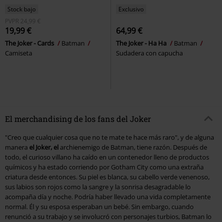
Stock bajo
Exclusivo
PVPR
24,99 €
19,99 €
64,99 €
The Joker - Cards
Batman
The Joker - Ha Ha
Batman
Camiseta
Sudadera con capucha
El merchandising de los fans del Joker
"Creo que cualquier cosa que no te mate te hace más raro", y de alguna
manera
el Joker, el
archienemigo de Batman, tiene razón. Después de
todo, el curioso villano ha caído en un contenedor lleno de productos
químicos y ha estado corriendo por Gotham City como una extraña
criatura desde entonces. Su piel es blanca, su cabello verde venenoso,
sus labios son rojos como la sangre y la sonrisa desagradable lo
acompaña día y noche. Podría haber llevado una vida completamente
normal. Él y su esposa esperaban un bebé. Sin embargo, cuando
renunció a su trabajo y se involucró con personajes turbios, Batman lo