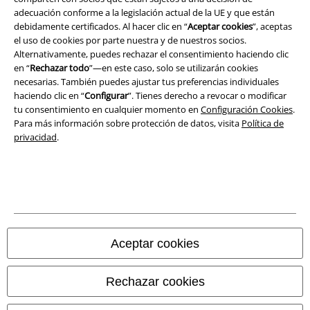
adecuación conforme a la legislación actual de la UE y que están
Eliminación de residuos y protección del medioambiente
debidamente certificados. Al hacer clic en “
Aceptar cookies
”, aceptas
el uso de cookies por parte nuestra y de nuestros socios.
Declaración de Conformidad
Alternativamente, puedes rechazar el consentimiento haciendo clic
en “
Rechazar todo
”—en este caso, solo se utilizarán cookies
Información sobre accesibilidad
necesarias. También puedes ajustar tus preferencias individuales
haciendo clic en “
Configurar
”. Tienes derecho a revocar o modificar
Configuración Cookies
tu consentimiento en cualquier momento en
Configuración Cookies
.
Para más información sobre protección de datos, visita
Política de
privacidad
.
Cancelar pedido
Todos los precios incluyen el IVA pero no los
gastos de transporte
© 1986-2026 E.M.P. Merchandising HGmbH
Aceptar cookies
Tiendas EMP online
Rechazar cookies
EMP International