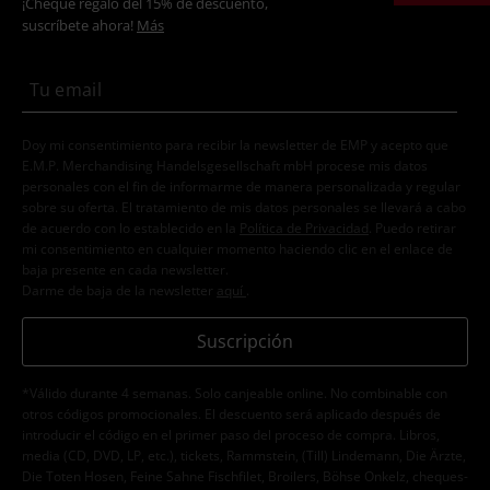
¡Cheque regalo del 15% de descuento,
suscríbete ahora!
Más
Doy mi consentimiento para recibir la newsletter de EMP y acepto que
E.M.P. Merchandising Handelsgesellschaft mbH procese mis datos
personales con el fin de informarme de manera personalizada y regular
sobre su oferta. El tratamiento de mis datos personales se llevará a cabo
de acuerdo con lo establecido en la
Política de Privacidad
. Puedo retirar
mi consentimiento en cualquier momento haciendo clic en el enlace de
baja presente en cada newsletter.
Darme de baja de la newsletter
aquí
.
Suscripción
*Válido durante 4 semanas. Solo canjeable online. No combinable con
otros códigos promocionales. El descuento será aplicado después de
introducir el código en el primer paso del proceso de compra. Libros,
media (CD, DVD, LP, etc.), tickets, Rammstein, (Till) Lindemann, Die Ärzte,
Die Toten Hosen, Feine Sahne Fischfilet, Broilers, Böhse Onkelz, cheques-