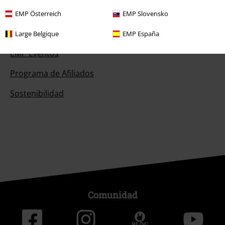
EMP Österreich
EMP Slovensko
Sobre EMP
Large Belgique
EMP España
EMP Eventos
Programa de Afiliados
Sostenibilidad
Comunidad