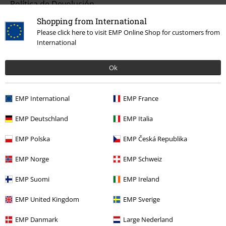
Política de Devolución
Shopping from International
Devolver un artículo
Please click here to visit EMP Online Shop for customers from
International
Información de tallas generales
Cancelar mi membresía BSC
Ok
Métodos de pago
EMP International
EMP France
EMP Deutschland
EMP Italia
Descuentos para ti
EMP Polska
EMP Česká Republika
Concursos
EMP Norge
EMP Schweiz
Cheques Regalo
EMP Suomi
EMP Ireland
Descuento para estudiantes
EMP United Kingdom
EMP Sverige
EMP Backstage Club
EMP Danmark
Large Nederland