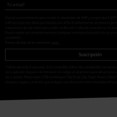
Doy mi consentimiento para recibir la newsletter de EMP y acepto que E.M.P
mbH procese mis datos personales con el fin de informarme de manera person
tratamiento de mis datos personales se llevará a cabo de acuerdo con lo est
Puedo retirar mi consentimiento en cualquier momento haciendo clic en el e
newsletter.
Darme de baja de la newsletter
aquí
.
Suscripción
*Válido durante 4 semanas. Solo canjeable online. No combinable con otros 
será aplicado después de introducir el código en el primer paso del proceso 
etc.), tickets, Rammstein, (Till) Lindemann, Die Ärzte, Die Toten Hosen, Feine 
cheques-regalo y artículos que incluyen una donación están excluidos de la 