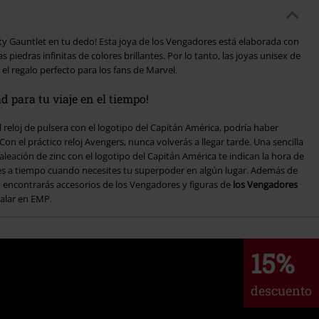
ity Gauntlet en tu dedo! Esta joya de los Vengadores está elaborada con
s piedras infinitas de colores brillantes. Por lo tanto, las joyas unisex de
l regalo perfecto para los fans de Marvel.
d para tu viaje en el tiempo!
al reloj de pulsera con el logotipo del Capitán América, podría haber
on el práctico reloj Avengers, nunca volverás a llegar tarde. Una sencilla
aleación de zinc con el logotipo del Capitán América te indican la hora de
ues a tiempo cuando necesites tu superpoder en algún lugar. Además de
n encontrarás accesorios de los Vengadores y figuras de
los Vengadores
galar en EMP.
15%
descuento