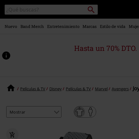
Ir al
Buscar
Buscar
contenido
en
principal
el
catálogo
Nuevo
Band Merch
Entretenimiento
Marcas
Estilo de vida
Muje
Hasta un 70% DTO.
Jo
Películas & TV
Disney
Películas & TV
Marvel
Avengers