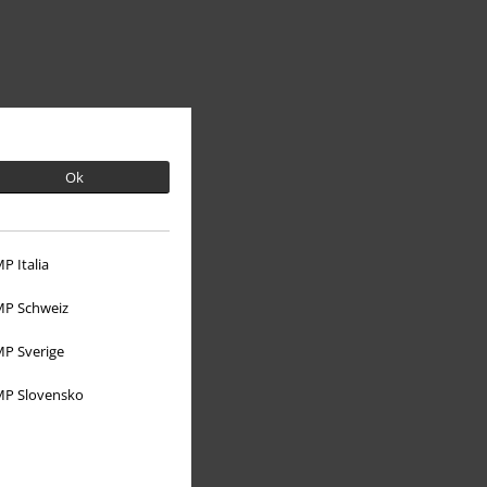
Ok
Sobre EMP
P Italia
EMP Eventos
P Schweiz
Programa de Afiliados
P Sverige
Sostenibilidad
P Slovensko