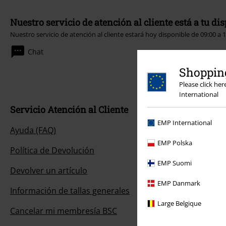
Nuestro servicio de atención al cliente está a tu di
Nuestro servicio de atención al cliente estará hoy disponible de 09:00 a 
Chat
Shopping
Please click he
International
Servicio Atención al Cliente
EMP International
Ayuda (FAQ)
EMP Polska
Política de Devolución
EMP Suomi
Devolver un artículo
EMP Danmark
Información de tallas generales
Large Belgique
Cancelar mi membresía BSC