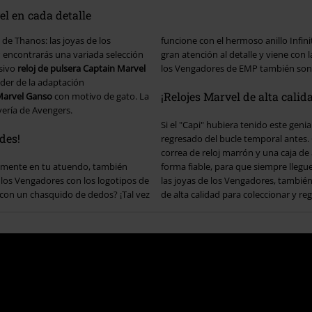
el en cada detalle
de Thanos: las joyas de los
funcione con el hermoso anillo Infin
 encontrarás una variada selección
gran atención al detalle y viene con la
usivo
reloj de pulsera Captain Marvel
los Vengadores de EMP también son e
ider de la adaptación
¡Relojes Marvel de alta calida
 Marvel Ganso
con motivo de gato. La
yería de Avengers.
Si el "Capi" hubiera tenido este geni
des!
regresado del bucle temporal antes. C
correa de reloj marrón y una caja de 
tamente en tu atuendo, también
forma fiable, para que siempre lleg
e los Vengadores con los logotipos de
las joyas de los Vengadores, tambié
con un chasquido de dedos? ¡Tal vez
de alta calidad para coleccionar y re