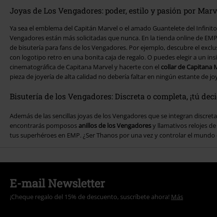
Joyas de Los Vengadores: poder, estilo y pasión por Marv
Ya sea el emblema del Capitán Marvel o el amado Guantelete del Infinito 
Vengadores están más solicitadas que nunca. En la tienda online de EMP
de bisutería para fans de los Vengadores. Por ejemplo, descubre el excl
con logotipo retro en una bonita caja de regalo. O puedes elegir a un ins
cinematográfica de Capitana Marvel y hacerte con el
collar de Capitana
pieza de joyería de alta calidad no debería faltar en ningún estante de jo
Bisutería de los Vengadores: Discreta o completa, ¡tú deci
Además de las sencillas joyas de los Vengadores que se integran discre
encontrarás pomposos
anillos de los Vengadores
y llamativos relojes d
tus superhéroes en EMP. ¿Ser Thanos por una vez y controlar el mundo 
E-mail Newsletter
¡Cheque regalo del 15% de descuento, suscríbete ahora!
Más