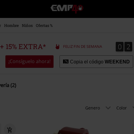
EMP
-
Música,
Películas,
r
Hombre
Niños
Ofertas %
TV
&
Gaming
0
2
0
2
 + 15% EXTRA*
FELIZ FIN DE SEMANA
Merch
-
Ropa
¡Consíguelo ahora!
Copia el código
WEEKEND
Alternativa
yería (2)
Genero
Color