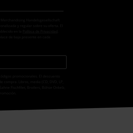
. Merchandising Handelsgesellschaft
alizada y regular sobre su oferta. El
ablecido en la
Política de Privacidad
.
nlace de baja presente en cada
códigos promocionales. El descuento
de compra. Libros, media (CD, DVD, LP,
Sahne Fischfilet, Broilers, Böhse Onkelz,
promoción.