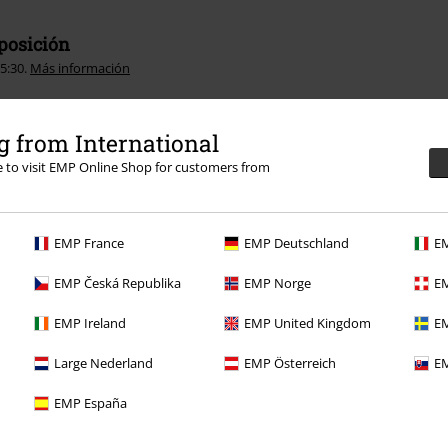
sposición
15:30.
Más información
 from International
re to visit EMP Online Shop for customers from
Descuentos para ti
EMP France
EMP Deutschland
EM
Concursos
EMP Česká Republika
EMP Norge
EM
Cheques Regalo
EMP Ireland
EMP United Kingdom
EM
Descuento para estudiantes
Large Nederland
EMP Österreich
EM
EMP Backstage Club
EMP España