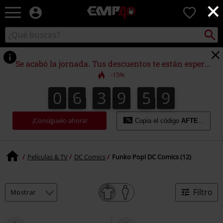
×
EMP
0
-
Música,
Buscar
Buscar
Películas,
en
TV
el
&
catálogo
Se acabó la jornada. Tus descuentos te están esperando.
Gaming
-15%
Merch
-
0
6
3
9
5
9
0
6
3
9
5
8
4
0
0
0
8
9
Ropa
Alternativa
¡Consíguelo ahora!
Copia el código
AFTERWORK
Películas & TV
DC Comics
Funko Pop! DC Comics (12)
Filtro