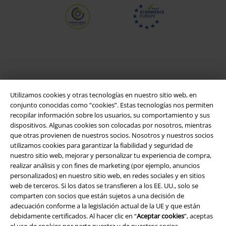
Utilizamos cookies y otras tecnologías en nuestro sitio web, en
conjunto conocidas como “cookies”. Estas tecnologías nos permiten
recopilar información sobre los usuarios, su comportamiento y sus
dispositivos. Algunas cookies son colocadas por nosotros, mientras
que otras provienen de nuestros socios. Nosotros y nuestros socios
Legal
utilizamos cookies para garantizar la fiabilidad y seguridad de
nuestro sitio web, mejorar y personalizar tu experiencia de compra,
Términos y Condiciones
realizar análisis y con fines de marketing (por ejemplo, anuncios
personalizados) en nuestro sitio web, en redes sociales y en sitios
Aviso Legal
web de terceros. Si los datos se transfieren a los EE. UU., solo se
comparten con socios que están sujetos a una decisión de
Ley protección de datos
adecuación conforme a la legislación actual de la UE y que están
debidamente certificados. Al hacer clic en “
Aceptar cookies
”, aceptas
Eliminación de residuos y protección del medioambiente
el uso de cookies por parte nuestra y de nuestros socios.