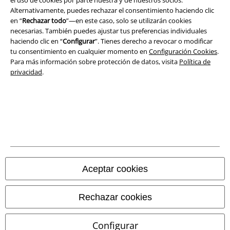
Alternativamente, puedes rechazar el consentimiento haciendo clic
en “
Rechazar todo
”—en este caso, solo se utilizarán cookies
Declaración de Conformidad
necesarias. También puedes ajustar tus preferencias individuales
haciendo clic en “
Configurar
”. Tienes derecho a revocar o modificar
Información sobre accesibilidad
tu consentimiento en cualquier momento en
Configuración Cookies
.
Para más información sobre protección de datos, visita
Política de
Configuración Cookies
privacidad
.
Cancelar pedido
Todos los precios incluyen el IVA pero no los
gastos de transporte
© 1986-2026 E.M.P. Merchandising HGmbH
Aceptar cookies
Tiendas EMP online
Rechazar cookies
EMP International
Configurar
EMP France