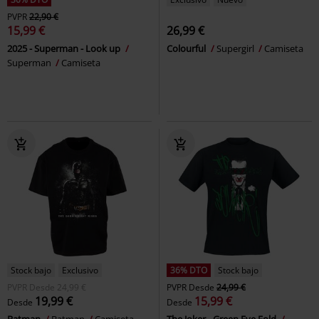
PVPR
22,90 €
15,99 €
26,99 €
2025 - Superman - Look up
Colourful
Supergirl
Camiseta
Superman
Camiseta
Stock bajo
Exclusivo
36% DTO
Stock bajo
PVPR
Desde
24,99 €
PVPR
Desde
24,99 €
19,99 €
15,99 €
Desde
Desde
Batman
Batman
Camiseta
The Joker - Green Eye Fold