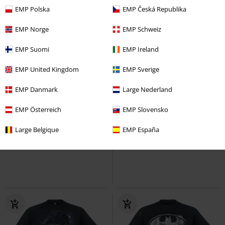
EMP Polska
EMP Česká Republika
EMP Norge
EMP Schweiz
EMP Suomi
EMP Ireland
EMP United Kingdom
EMP Sverige
EMP Danmark
Large Nederland
32% DTO
%
Exclusivo
EMP Österreich
EMP Slovensko
PVPR
24,99 €
16,99 €
26,39 €
Desde
Large Belgique
EMP España
Clark Kent
Superman
Captain Logo
Capitán América
Camiseta
Camiseta