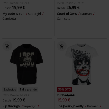
PVPR
Desde
24,99 €
PVPR
Desde
29,99 €
19,99 €
26,99 €
Desde
Desde
My code is iron
Supergirl
Court of Owls
Batman
Camiseta
Camiseta
Exclusivo
Talla grande
36% DTO
PVPR
Desde
24,99 €
PVPR
24,99 €
19,99 €
15,99 €
Desde
Rip through
Supergirl
The Joker - Jokerfly
Batman