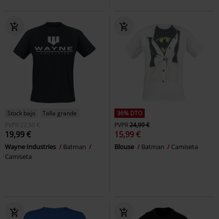
Stock bajo
Talla grande
36% DTO
PVPR
22,90 €
PVPR
24,99 €
19,99 €
15,99 €
Wayne Industries
Batman
Blouse
Batman
Camiseta
Camiseta