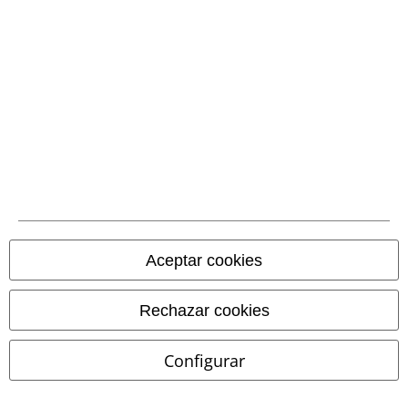
Devolver un artículo
Información de tallas generales
Cancelar mi membresía BSC
Métodos de pago
Descuentos para ti
Aceptar cookies
Concursos
Cheques Regalo
Rechazar cookies
Descuento para estudiantes
Configurar
EMP Backstage Club