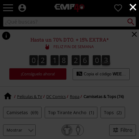
×
EMP
0
-
Música,
Buscar
Buscar
Películas,
en
TV
el
&
catálogo
Hasta un 70% DTO. + 15% EXTRA*
Gaming
FELIZ FIN DE SEMANA
Merch
-
0
2
1
8
2
6
0
2
2
0
2
1
8
2
6
0
1
1
3
Ropa
Alternativa
¡Consíguelo ahora!
Copia el código
WEEKEND
Películas & TV
DC Comics
Ropa
Camisetas & Tops (74)
Camisetas
(69)
Top Tirante Ancho
(1)
Tops
(2)
Filtro