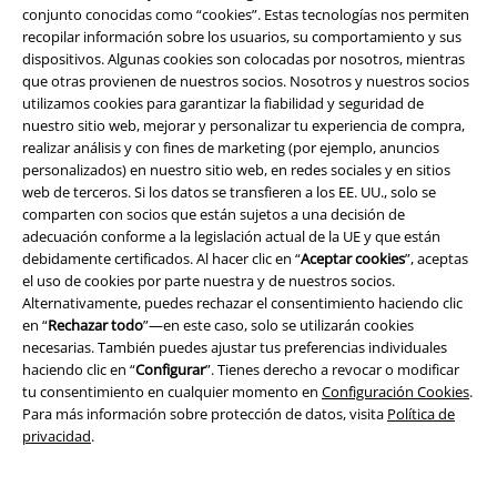
conjunto conocidas como “cookies”. Estas tecnologías nos permiten
promoción.
recopilar información sobre los usuarios, su comportamiento y sus
dispositivos. Algunas cookies son colocadas por nosotros, mientras
que otras provienen de nuestros socios. Nosotros y nuestros socios
utilizamos cookies para garantizar la fiabilidad y seguridad de
nuestro sitio web, mejorar y personalizar tu experiencia de compra,
realizar análisis y con fines de marketing (por ejemplo, anuncios
personalizados) en nuestro sitio web, en redes sociales y en sitios
Nuestro servicio de atención al cliente está a tu
web de terceros. Si los datos se transfieren a los EE. UU., solo se
disposición
comparten con socios que están sujetos a una decisión de
adecuación conforme a la legislación actual de la UE y que están
Nuestro servicio de atención al cliente estará hoy disponible de 09:00
debidamente certificados. Al hacer clic en “
Aceptar cookies
”, aceptas
a 15:30.
Más información
el uso de cookies por parte nuestra y de nuestros socios.
Chat
Alternativamente, puedes rechazar el consentimiento haciendo clic
en “
Rechazar todo
”—en este caso, solo se utilizarán cookies
necesarias. También puedes ajustar tus preferencias individuales
haciendo clic en “
Configurar
”. Tienes derecho a revocar o modificar
tu consentimiento en cualquier momento en
Configuración Cookies
.
Servicio Atención al Cliente
Para más información sobre protección de datos, visita
Política de
privacidad
.
Ayuda (FAQ)
Política de Devolución