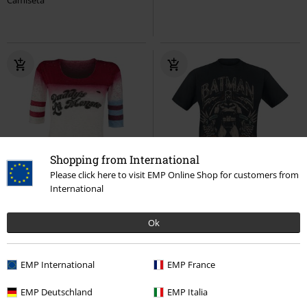
Shopping from International
Please click here to visit EMP Online Shop for customers from
55% DTO
Exclusivo
25% DTO
International
PVPR
37,99 €
PVPR
22,90 €
16,99 €
16,99 €
Ok
Harley Quinn - Daddy's Little
Crusader
Batman
Camiseta
Monster
Escuadrón Suicida
Camiseta Manga Larga
EMP International
EMP France
EMP Deutschland
EMP Italia