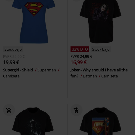
Stock bajo
32% DTO
Stock bajo
PVPR
22,90 €
PVPR
24,99 €
19,99 €
16,99 €
Supergirl - Shield
Superman
Joker - Why should I have all the
Camiseta
fun?
Batman
Camiseta