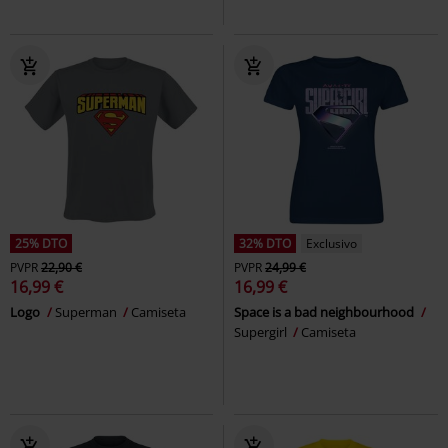
25% DTO
32% DTO
Exclusivo
PVPR
22,90 €
PVPR
24,99 €
16,99 €
16,99 €
Logo
Superman
Camiseta
Space is a bad neighbourhood
Supergirl
Camiseta