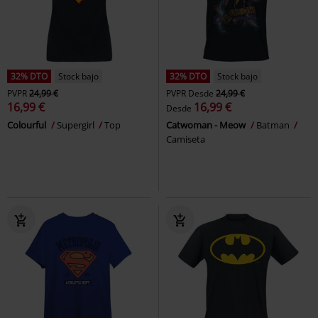
32% DTO
Stock bajo
32% DTO
Stock bajo
PVPR
24,99 €
PVPR
Desde
24,99 €
16,99 €
16,99 €
Desde
Colourful
Supergirl
Top
Catwoman - Meow
Batman
Camiseta