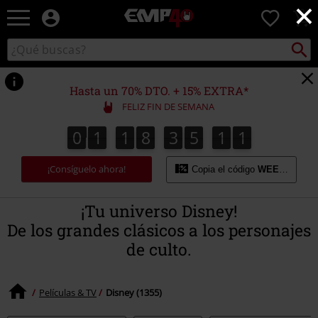
×
EMP
0
-
Música,
Buscar
Buscar
Películas,
en
TV
el
&
catálogo
Hasta un 70% DTO. + 15% EXTRA*
Gaming
FELIZ FIN DE SEMANA
Merch
-
0
1
1
8
3
5
1
0
0
0
1
1
8
3
5
0
9
9
1
1
0
Ropa
Alternativa
¡Consíguelo ahora!
Copia el código
WEEKEND
¡Tu universo Disney!
De los grandes clásicos a los personajes
de culto.
Películas & TV
Disney (1355)