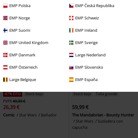
Camiseta
cortos
EMP Polska
EMP Česká Republika
EMP Norge
EMP Schweiz
EMP Suomi
EMP Ireland
EMP United Kingdom
EMP Sverige
EMP Danmark
Large Nederland
EMP Österreich
EMP Slovensko
Large Belgique
EMP España
47% DTO
Stock bajo
Stock bajo
Talla grande
PVPR
49,99 €
26,39 €
59,99 €
Comic
Star Wars
Bañador
The Mandalorian - Bounty Hunter
Star Wars
Sudadera con
capucha