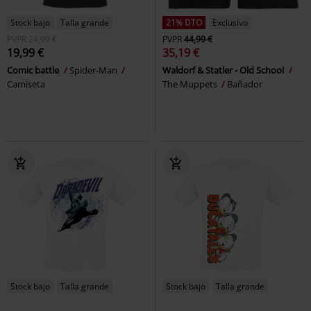
Stock bajo
Talla grande
21% DTO
Exclusivo
PVPR
24,99 €
PVPR
44,99 €
19,99 €
35,19 €
Comic battle
Spider-Man
Waldorf & Statler - Old School
Camiseta
The Muppets
Bañador
Stock bajo
Talla grande
Stock bajo
Talla grande