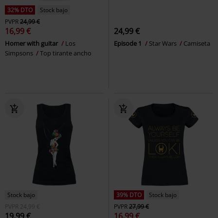
32% DTO
Stock bajo
PVPR
24,99 €
16,99 €
24,99 €
Homer with guitar
Los
Episode 1
Star Wars
Camiseta
Simpsons
Top tirante ancho
Stock bajo
39% DTO
Stock bajo
PVPR
24,99 €
PVPR
27,99 €
19,99 €
16,99 €