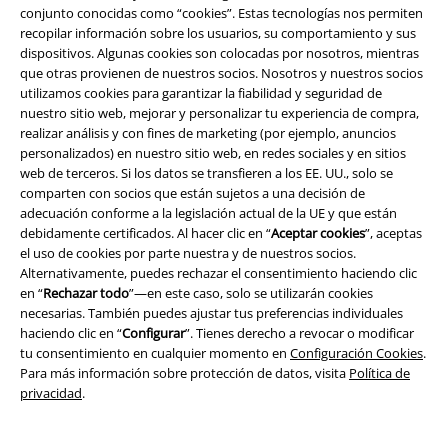
inspirados en los personajes clásicos de Disney o en los nuevos
conjunto conocidas como “cookies”. Estas tecnologías nos permiten
favoritos, esta colección tiene algo mágico para todos.
recopilar información sobre los usuarios, su comportamiento y sus
dispositivos. Algunas cookies son colocadas por nosotros, mientras
Desde expandir su colección Disney hasta darle un toque único a su
que otras provienen de nuestros socios. Nosotros y nuestros socios
vestuario, estos regalos seguro que provocarán sonrisas y emoción.
utilizamos cookies para garantizar la fiabilidad y seguridad de
nuestro sitio web, mejorar y personalizar tu experiencia de compra,
Regalos Disney que encantarán siempre
realizar análisis y con fines de marketing (por ejemplo, anuncios
personalizados) en nuestro sitio web, en redes sociales y en sitios
Encontrar el regalo perfecto es tan emocionante como la forma única
web de terceros. Si los datos se transfieren a los EE. UU., solo se
que tiene Daisy de planear una cita con Donald. Aquí descubrirás
comparten con socios que están sujetos a una decisión de
regalos Disney para mujeres, hombres y niños que los llevarán a un
adecuación conforme a la legislación actual de la UE y que están
mundo lleno de magia. Ya sea una alfombrilla de Pesadilla antes de
debidamente certificados. Al hacer clic en “
Aceptar cookies
”, aceptas
Navidad para dar la bienvenida a los visitantes o una figura de Funko
el uso de cookies por parte nuestra y de nuestros socios.
Pop! para agregar a la colección, estos regalos traen la maravilla de
Alternativamente, puedes rechazar el consentimiento haciendo clic
Disney a la vida cotidiana.
en “
Rechazar todo
”—en este caso, solo se utilizarán cookies
necesarias. También puedes ajustar tus preferencias individuales
Y no te pierdas la ropa mágica con Lilo & Stitch, La Bella y la Bestia y
haciendo clic en “
Configurar
”. Tienes derecho a revocar o modificar
otros personajes queridos. ¡Estos regalos son perfectos para añadir un
tu consentimiento en cualquier momento en
Configuración Cookies
.
toque de magia Disney a cualquier vestuario!
Para más información sobre protección de datos, visita
Política de
privacidad
.
Regalos Disney para todo tipo de fan: ¡Lindos, aterradores y todo lo
demás!