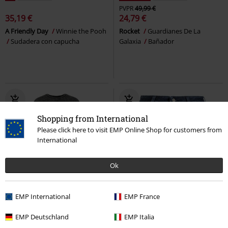
PVPR
49,99 €
35,19 €
24,79 €
A Friendly Day
Winnie the Pooh
Rocket
Guardianes De La
Sudadera con capucha
Galaxia
Bañador
Shopping from International
Please click here to visit EMP Online Shop for customers from
International
Ok
47% DTO
Stock bajo
81% DTO
Exclusivo
EMP International
EMP France
PVPR
37,99 €
PVPR
59,99 €
19,99 €
10,99 €
EMP Deutschland
EMP Italia
Riku Sora Kairi
Kingdom Hearts
Star
The Marvels
Pantalones