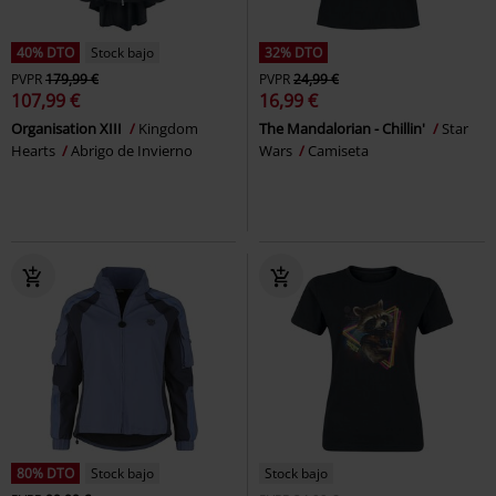
40% DTO
Stock bajo
32% DTO
PVPR
179,99 €
PVPR
24,99 €
107,99 €
16,99 €
Organisation XIII
Kingdom
The Mandalorian - Chillin'
Star
Hearts
Abrigo de Invierno
Wars
Camiseta
80% DTO
Stock bajo
Stock bajo