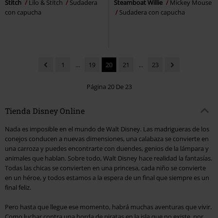
Stitch
Lilo & Stitch
Sudadera
Steamboat Willie
Mickey Mouse
con capucha
Sudadera con capucha
1
...
19
20
21
...
23
Página 20 De 23
Tienda Disney Online
Nada es imposible en el mundo de Walt Disney. Las madrigueras de los
conejos conducen a nuevas dimensiones, una calabaza se convierte en
una carroza y puedes encontrarte con duendes, genios de la lámpara y
animales que hablan. Sobre todo, Walt Disney hace realidad la fantasías.
Todas las chicas se convierten en una princesa, cada niño se convierte
en un héroe, y todos estamos a la espera de un final que siempre es un
final feliz.
Pero hasta que llegue ese momento, habrá muchas aventuras que vivir.
Como luchar contra una horda de piratas en la isla que no existe, por