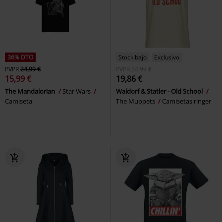
36% DTO
Stock bajo
Exclusivo
PVPR
24,99 €
PVPR
24,99 €
15,99 €
19,86 €
The Mandalorian
Star Wars
Waldorf & Statler - Old School
Camiseta
The Muppets
Camisetas ringer