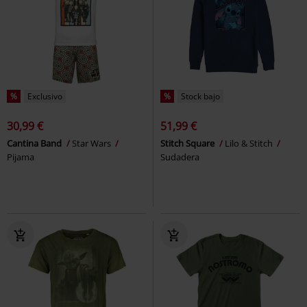
%
Exclusivo
%
Stock bajo
30,99 €
51,99 €
Cantina Band
Star Wars
Stitch Square
Lilo & Stitch
Pijama
Sudadera