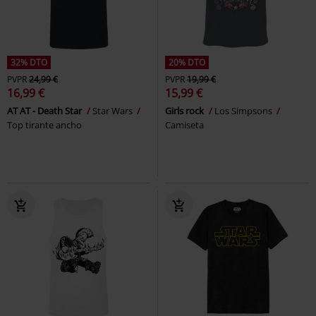
32% DTO
20% DTO
PVPR
24,99 €
PVPR
19,99 €
16,99 €
15,99 €
AT AT - Death Star
Star Wars
Girls rock
Los Simpsons
Top tirante ancho
Camiseta