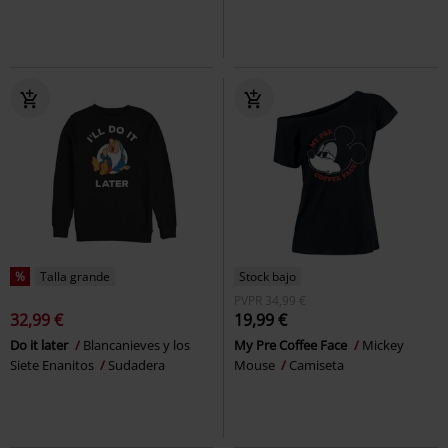
%
Talla grande
Stock bajo
PVPR
34,99 €
32,99 €
19,99 €
Do it later
Blancanieves y los
My Pre Coffee Face
Mickey
Siete Enanitos
Sudadera
Mouse
Camiseta