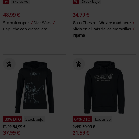
%
Exclusivo
%
Stock bajo
48,99 €
24,79 €
Stormtrooper
Star Wars
Gato Chesire - We are mad here
Capucha con cremallera
Alicia en el País de las Maravillas
Pijama
30% DTO
Stock bajo
64% DTO
Exclusivo
PVPR
54,99 €
PVPR
59,99 €
37,99 €
21,59 €