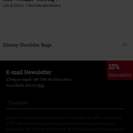
Lilo & Stitch
Mochila Bandolera
Disney Shoulder Bags
15%
E-mail Newsletter
descuento
¡Cheque regalo del 15% de descuento,
suscríbete ahora!
Más
Doy mi consentimiento para recibir la newsletter de EMP y acepto que
E.M.P. Merchandising Handelsgesellschaft mbH procese mis datos
personales con el fin de informarme de manera personalizada y regular