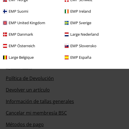
disposición
EMP Suomi
EMP Ireland
Disponibilidad: Lunes desde las 09:00 hasta las 17:00.
Más
información
EMP United Kingdom
EMP Sverige
Chat
EMP Danmark
Large Nederland
EMP Österreich
EMP Slovensko
Servicio Atención al Cliente
Large Belgique
EMP España
Ayuda (FAQ)
Política de Devolución
Devolver un artículo
Información de tallas generales
Cancelar mi membresía BSC
Métodos de pago