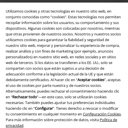
Utilizamos cookies y otras tecnologías en nuestro sitio web, en
conjunto conocidas como “cookies”. Estas tecnologías nos permiten
recopilar información sobre los usuarios, su comportamiento y sus
dispositivos. Algunas cookies son colocadas por nosotros, mientras
Legal
que otras provienen de nuestros socios. Nosotros y nuestros socios
utilizamos cookies para garantizar la fiabilidad y seguridad de
Términos y Condiciones
nuestro sitio web, mejorar y personalizar tu experiencia de compra,
realizar análisis y con fines de marketing (por ejemplo, anuncios
Aviso Legal
personalizados) en nuestro sitio web, en redes sociales y en sitios
web de terceros. Si los datos se transfieren a los EE. UU., solo se
comparten con socios que están sujetos a una decisión de
Ley protección de datos
adecuación conforme a la legislación actual de la UE y que están
debidamente certificados. Al hacer clic en “
Aceptar cookies
”, aceptas
Eliminación de residuos y protección del medioambiente
el uso de cookies por parte nuestra y de nuestros socios.
Alternativamente, puedes rechazar el consentimiento haciendo clic
Declaración de Conformidad
en “
Rechazar todo
”—en este caso, solo se utilizarán cookies
necesarias. También puedes ajustar tus preferencias individuales
Información sobre accesibilidad
haciendo clic en “
Configurar
”. Tienes derecho a revocar o modificar
tu consentimiento en cualquier momento en
Configuración Cookies
.
Para más información sobre protección de datos, visita
Política de
Configuración Cookies
privacidad
.