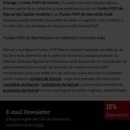
Strange
o
Funko POP! de Venom
. O puede que estos personajes ya
formen parte de tu colección y que estés buscando un
Funko POP! de
Marvel del Capitán América
o un
Funko POP! de Marvel de Hulk
.
Aunque puede también que prefieras darle un aspecto más siniestro a
tu colección con zombies al más puro estilo Funko POP!
Funko POP! de Marvel para tu colección y mucho más
Marvel y sus figuras Funko POP! llevan tiempo haciendo las delicias de
los fans más acérrimos de la editorial de cómics estadounidense. Si,
además de estas figuras en miniatura, estás buscando otros artículos de
este emblemático mundo de fantasía, en nuestra tienda EMP
encontrarás toda una selección de artículos para decorar tus paredes,
como nuestros
pósters de Marvel
, originales prendas de ropa como
camisetas de Marvel
o
bañadores de Marvel
y una amplia cantidad de
accesorios de Marvel
con los que lograr un estilo original y desenfadado.
15%
E-mail Newsletter
descuento
¡Cheque regalo del 15% de descuento,
suscríbete ahora!
Más