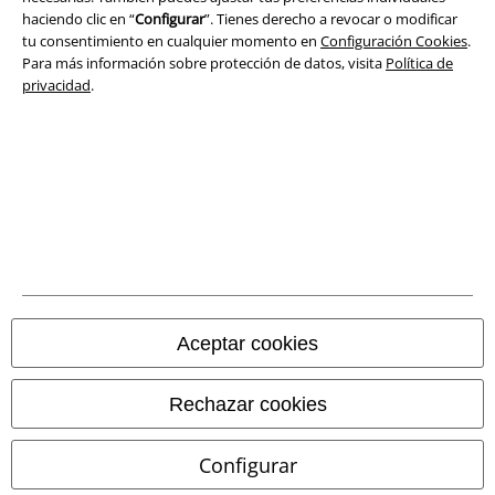
haciendo clic en “
Configurar
”. Tienes derecho a revocar o modificar
Declaración de Conformidad
tu consentimiento en cualquier momento en
Configuración Cookies
.
Para más información sobre protección de datos, visita
Política de
Información sobre accesibilidad
privacidad
.
Configuración Cookies
Cancelar pedido
Todos los precios incluyen el IVA pero no los
gastos de transporte
© 1986-2026 E.M.P. Merchandising HGmbH
Aceptar cookies
Tiendas EMP online
Rechazar cookies
EMP International
Configurar
EMP France