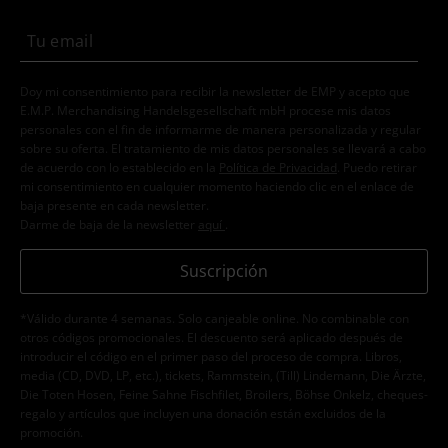
Doy mi consentimiento para recibir la newsletter de EMP y acepto que
E.M.P. Merchandising Handelsgesellschaft mbH procese mis datos
personales con el fin de informarme de manera personalizada y regular
sobre su oferta. El tratamiento de mis datos personales se llevará a cabo
de acuerdo con lo establecido en la
Política de Privacidad
. Puedo retirar
mi consentimiento en cualquier momento haciendo clic en el enlace de
baja presente en cada newsletter.
Darme de baja de la newsletter
aquí
.
Suscripción
*Válido durante 4 semanas. Solo canjeable online. No combinable con
otros códigos promocionales. El descuento será aplicado después de
introducir el código en el primer paso del proceso de compra. Libros,
media (CD, DVD, LP, etc.), tickets, Rammstein, (Till) Lindemann, Die Ärzte,
Die Toten Hosen, Feine Sahne Fischfilet, Broilers, Böhse Onkelz, cheques-
regalo y artículos que incluyen una donación están excluidos de la
promoción.