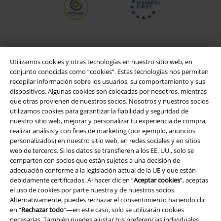
Utilizamos cookies y otras tecnologías en nuestro sitio web, en
conjunto conocidas como “cookies”. Estas tecnologías nos permiten
recopilar información sobre los usuarios, su comportamiento y sus
dispositivos. Algunas cookies son colocadas por nosotros, mientras
que otras provienen de nuestros socios. Nosotros y nuestros socios
utilizamos cookies para garantizar la fiabilidad y seguridad de
nuestro sitio web, mejorar y personalizar tu experiencia de compra,
Legal
realizar análisis y con fines de marketing (por ejemplo, anuncios
personalizados) en nuestro sitio web, en redes sociales y en sitios
Términos y Condiciones
web de terceros. Si los datos se transfieren a los EE. UU., solo se
comparten con socios que están sujetos a una decisión de
Aviso Legal
adecuación conforme a la legislación actual de la UE y que están
debidamente certificados. Al hacer clic en “
Aceptar cookies
”, aceptas
Ley protección de datos
el uso de cookies por parte nuestra y de nuestros socios.
Alternativamente, puedes rechazar el consentimiento haciendo clic
en “
Rechazar todo
”—en este caso, solo se utilizarán cookies
Eliminación de residuos y protección del medioambiente
necesarias. También puedes ajustar tus preferencias individuales