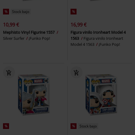
%
Stock bajo
%
10,99 €
16,99 €
Mephisto Vinyl Figurine 1557
Figura vinilo Ironheart Model 4
Silver Surfer
¡Funko Pop!
1563
Figura vinilo Ironheart
Model 4 1563
¡Funko Pop!
%
%
Stock bajo