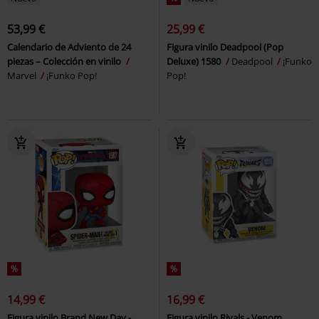
53,99 €
25,99 €
Calendario de Adviento de 24
Figura vinilo Deadpool (Pop
piezas – Colección en vinilo
Deluxe) 1580
Deadpool
¡Funko
Marvel
¡Funko Pop!
Pop!
%
%
14,99 €
16,99 €
Figura vinilo Brand New Day -
Figura vinilo Rivals - Venom