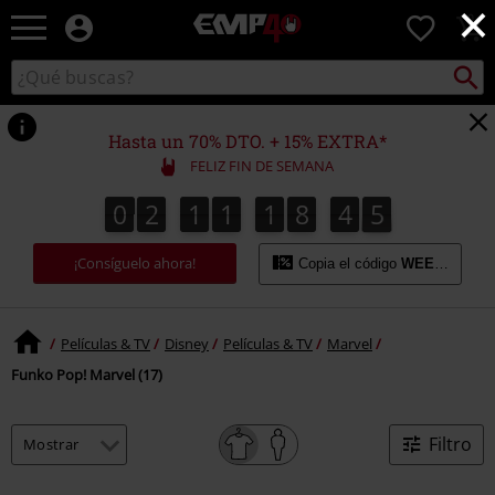
×
EMP
0
-
Música,
Buscar
Buscar
Películas,
en
TV
el
&
catálogo
Hasta un 70% DTO. + 15% EXTRA*
Gaming
FELIZ FIN DE SEMANA
Merch
-
0
2
1
1
1
8
4
5
0
2
1
1
1
8
4
4
4
5
6
5
Ropa
Alternativa
¡Consíguelo ahora!
Copia el código
WEEKEND
Películas & TV
Disney
Películas & TV
Marvel
Funko Pop! Marvel (17)
Filtro