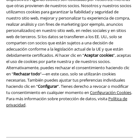
que otras provienen de nuestros socios. Nosotros y nuestros socios
Términos y Condiciones
utilizamos cookies para garantizar la fiabilidad y seguridad de
nuestro sitio web, mejorar y personalizar tu experiencia de compra,
Aviso Legal
realizar análisis y con fines de marketing (por ejemplo, anuncios
personalizados) en nuestro sitio web, en redes sociales y en sitios
Ley protección de datos
web de terceros. Si los datos se transfieren a los EE. UU., solo se
comparten con socios que están sujetos a una decisión de
Eliminación de residuos y protección del medioambiente
adecuación conforme a la legislación actual de la UE y que están
debidamente certificados. Al hacer clic en “
Aceptar cookies
”, aceptas
el uso de cookies por parte nuestra y de nuestros socios.
Declaración de Conformidad
Alternativamente, puedes rechazar el consentimiento haciendo clic
en “
Rechazar todo
”—en este caso, solo se utilizarán cookies
Información sobre accesibilidad
necesarias. También puedes ajustar tus preferencias individuales
haciendo clic en “
Configurar
”. Tienes derecho a revocar o modificar
Configuración Cookies
tu consentimiento en cualquier momento en
Configuración Cookies
.
Para más información sobre protección de datos, visita
Política de
Cancelar pedido
privacidad
.
Todos los precios incluyen el IVA pero no los
gastos de transporte
© 1986-2026 E.M.P. Merchandising HGmbH