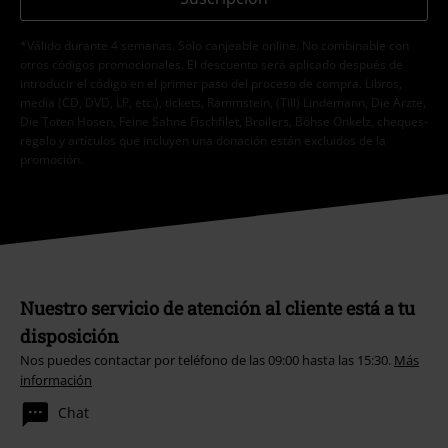
*Válido durante 4 semanas. Solo canjeable online. No combinable con
otros códigos promocionales. El descuento será aplicado después de
introducir el código en el primer paso del proceso de compra. Libros,
media (CD, DVD, LP, etc.), tickets, Rammstein, (Till) Lindemann, Die Ärzte,
Die Toten Hosen, Feine Sahne Fischfilet, Broilers, Böhse Onkelz, cheques-
regalo y artículos que incluyen una donación están excluidos de la
promoción.
Nuestro servicio de atención al cliente está a tu
disposición
Nos puedes contactar por teléfono de las 09:00 hasta las 15:30.
Más
información
Chat