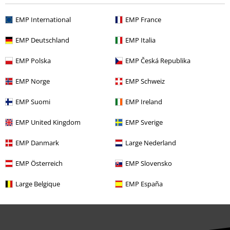
Cheques Regalo
EMP International
EMP France
Descuento para estudiantes
EMP Deutschland
EMP Italia
EMP Backstage Club
EMP Polska
EMP Česká Republika
EMP Norge
EMP Schweiz
Sobre EMP
EMP Suomi
EMP Ireland
EMP Eventos
EMP United Kingdom
EMP Sverige
Programa de Afiliados
EMP Danmark
Large Nederland
Sostenibilidad
EMP Österreich
EMP Slovensko
Large Belgique
EMP España