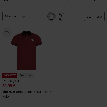
Filtro
34% DTO
Stock bajo
PVPR
49,99 €
32,99 €
The Next Generation
Star Trek
Polo