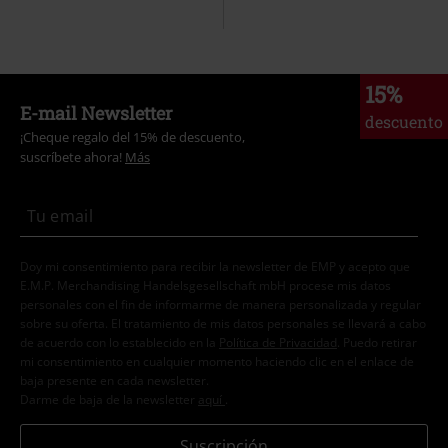
15%
E-mail Newsletter
descuento
¡Cheque regalo del 15% de descuento,
suscríbete ahora!
Más
Doy mi consentimiento para recibir la newsletter de EMP y acepto que
E.M.P. Merchandising Handelsgesellschaft mbH procese mis datos
personales con el fin de informarme de manera personalizada y regular
sobre su oferta. El tratamiento de mis datos personales se llevará a cabo
de acuerdo con lo establecido en la
Política de Privacidad
. Puedo retirar
mi consentimiento en cualquier momento haciendo clic en el enlace de
baja presente en cada newsletter.
Darme de baja de la newsletter
aquí
.
Suscripción