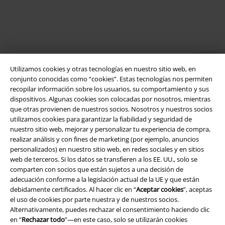
Utilizamos cookies y otras tecnologías en nuestro sitio web, en
conjunto conocidas como “cookies”. Estas tecnologías nos permiten
recopilar información sobre los usuarios, su comportamiento y sus
dispositivos. Algunas cookies son colocadas por nosotros, mientras
Legal
que otras provienen de nuestros socios. Nosotros y nuestros socios
utilizamos cookies para garantizar la fiabilidad y seguridad de
Términos y Condiciones
nuestro sitio web, mejorar y personalizar tu experiencia de compra,
realizar análisis y con fines de marketing (por ejemplo, anuncios
Aviso Legal
personalizados) en nuestro sitio web, en redes sociales y en sitios
web de terceros. Si los datos se transfieren a los EE. UU., solo se
comparten con socios que están sujetos a una decisión de
Ley protección de datos
adecuación conforme a la legislación actual de la UE y que están
debidamente certificados. Al hacer clic en “
Aceptar cookies
”, aceptas
Eliminación de residuos y protección del medioambiente
el uso de cookies por parte nuestra y de nuestros socios.
Alternativamente, puedes rechazar el consentimiento haciendo clic
Declaración de Conformidad
en “
Rechazar todo
”—en este caso, solo se utilizarán cookies