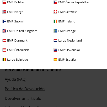
EMP Polska
EMP Česká Republika
EMP Norge
EMP Schweiz
Nuestro servicio de atención al cliente está a tu
EMP Suomi
EMP Ireland
disposición
EMP United Kingdom
EMP Sverige
Nuestro servicio de atención al cliente estará hoy disponible de 09:00
a 17:00.
Más información
EMP Danmark
Large Nederland
Chat
EMP Österreich
EMP Slovensko
Large Belgique
EMP España
Servicio Atención al Cliente
Ayuda (FAQ)
Política de Devolución
Devolver un artículo