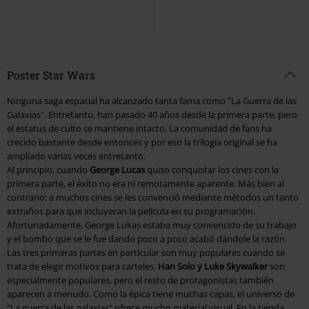
Poster Star Wars
Ninguna saga espacial ha alcanzado tanta fama como "La Guerra de las
Galaxias". Entretanto, han pasado 40 años desde la primera parte, pero
el estatus de culto se mantiene intacto. La comunidad de fans ha
crecido bastante desde entonces y por eso la trilogía original se ha
ampliado varias veces entretanto.
Al principio, cuando
George Lucas
quiso conquistar los cines con la
primera parte, el éxito no era ni remotamente aparente. Más bien al
contrario: a muchos cines se les convenció mediante métodos un tanto
extraños para que incluyeran la película en su programación.
Afortunadamente, George Lukas estaba muy convencido de su trabajo
y el bombo que se le fue dando poco a poco acabó dándole la razón.
Las tres primeras partes en particular son muy populares cuando se
trata de elegir motivos para carteles.
Han Solo y Luke Skywalker
son
especialmente populares, pero el resto de protagonistas también
aparecen a menudo. Como la épica tiene muchas capas, el universo de
"La guerra de las galaxias" ofrece mucho material visual. En la tienda