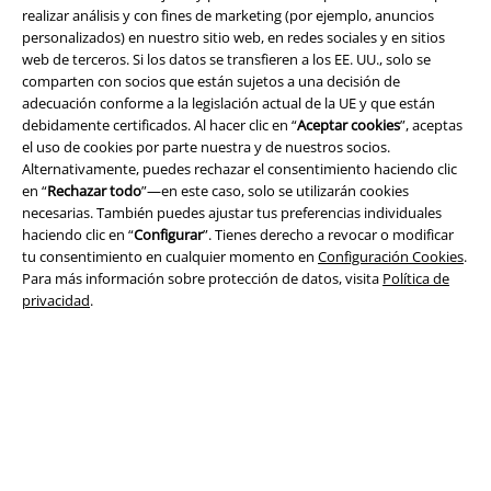
realizar análisis y con fines de marketing (por ejemplo, anuncios
Legal
personalizados) en nuestro sitio web, en redes sociales y en sitios
web de terceros. Si los datos se transfieren a los EE. UU., solo se
Términos y Condiciones
comparten con socios que están sujetos a una decisión de
adecuación conforme a la legislación actual de la UE y que están
Aviso Legal
debidamente certificados. Al hacer clic en “
Aceptar cookies
”, aceptas
el uso de cookies por parte nuestra y de nuestros socios.
Ley protección de datos
Alternativamente, puedes rechazar el consentimiento haciendo clic
en “
Rechazar todo
”—en este caso, solo se utilizarán cookies
Eliminación de residuos y protección del medioambiente
necesarias. También puedes ajustar tus preferencias individuales
haciendo clic en “
Configurar
”. Tienes derecho a revocar o modificar
tu consentimiento en cualquier momento en
Configuración Cookies
.
Declaración de Conformidad
Para más información sobre protección de datos, visita
Política de
privacidad
.
Información sobre accesibilidad
Configuración Cookies
Cancelar pedido
Todos los precios incluyen el IVA pero no los
gastos de transporte
© 1986-2026 E.M.P. Merchandising HGmbH