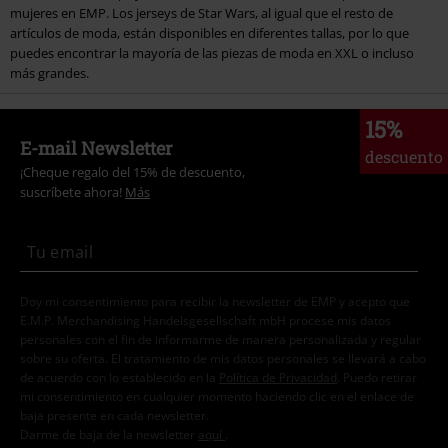
mujeres en EMP. Los jerseys de Star Wars, al igual que el resto de
artículos de moda, están disponibles en diferentes tallas, por lo que
puedes encontrar la mayoría de las piezas de moda en XXL o incluso
más grandes.
15%
E-mail Newsletter
descuento
¡Cheque regalo del 15% de descuento,
suscríbete ahora!
Más
Doy mi consentimiento para recibir la newsletter de EMP y acepto que
E.M.P. Merchandising Handelsgesellschaft mbH procese mis datos
personales con el fin de informarme de manera personalizada y regular
sobre su oferta. El tratamiento de mis datos personales se llevará a cabo
de acuerdo con lo establecido en la
Política de Privacidad
. Puedo retirar
mi consentimiento en cualquier momento haciendo clic en el enlace de
baja presente en cada newsletter.
Darme de baja de la newsletter
aquí
.