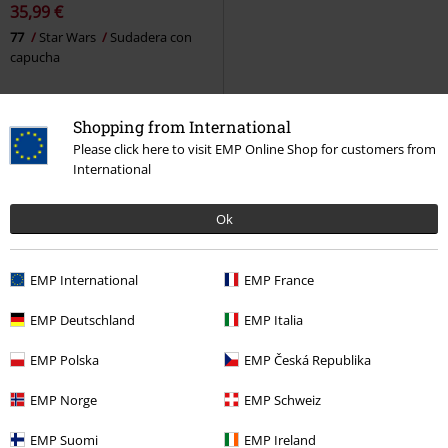
35,99 €
77
Star Wars
Sudadera con
capucha
Shopping from International
Please click here to visit EMP Online Shop for customers from
International
Sudadera Star Wars
Ok
Cuando se estrenó la primera película de La guerra de las galaxias en
1977, nadie podía imaginar que La guerra de las galaxias cambiaría
Hollywood y la forma de comercializar las películas, además de dejar
EMP International
EMP France
una huella duradera en la cultura pop. Hoy en día, los cinéfilos maman
con leche materna las aventuras de Han, Leia, Luke y Chewbacca, Obi
EMP Deutschland
EMP Italia
Wan, Anakin y Padmé, y por último Finn, Poe y Rey. Con las elegantes
sudaderas con capucha Star Wars de EMP ya puedes mostrar tus
EMP Polska
EMP Česká Republika
colores. ¡Elige sabiamente! Si lo tuyo son las sudaderas lisas, opta por
una sudadera con las icónicas letras de Star Wars. Con un estilo de los
EMP Norge
EMP Schweiz
años 70, los jerseys de Star Wars llaman la atención.
EMP Suomi
EMP Ireland
La elección que tienes, sudaderas con capucha Star Wars para