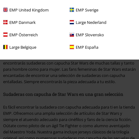
hombre y mujer
EMP United Kingdom
EMP Sverige
EMP te ofrece una amplia selección de diseños diferentes. Como
EMP Danmark
Large Nederland
siempre, puedes contar con una gran calidad e impresiones de alta
calidad. Las sudaderas son cómodas de llevar y dan una buena imagen
EMP Österreich
EMP Slovensko
en la próxima noche de cine o en cualquier fiesta. Pero una sudadera
con capucha de Star Wars también es siempre una declaración. Con
Large Belgique
EMP España
Darth Vader o Kylo Ren en el pecho, todo el mundo sabrá
inmediatamente que no se puede jugar contigo. En nuestra gama
encontrarás sudaderas con capucha Star Wars de muchas tallas y tanto
para hombre como para mujer. Las fans femeninas de Star Wars estarán
encantadas de encontrar una selección de sudaderas con capucha
entalladas. Siempre encontrarás la pieza adecuada a tu estilo.
Sudaderas con capucha de Star Wars en una gran selección
Es fácil encontrar la sudadera con capucha adecuada para ti en la tienda
EMP. Ofrecemos una amplia selección de artículos de Star Wars y
siempre el atuendo adecuado para cinéfilos y fans de la ciencia ficción.
Oútate como piloto de un ágil Tie Fighter o como alumno aventajado
del Maestro Yoda. Nuestra gama incluye jerseys clásicos de la trilogía
original, así como numerosas sudaderas con capucha de las secuelas de