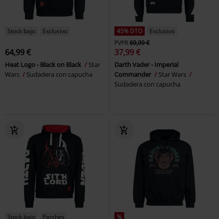
Stock bajo
Exclusivo
45% DTO
Exclusivo
PVPR
69,99 €
64,99 €
37,99 €
Heat Logo - Black on Black
Star
Darth Vader - Imperial
Wars
Sudadera con capucha
Commander
Star Wars
Sudadera con capucha
Stock bajo
Parches
%