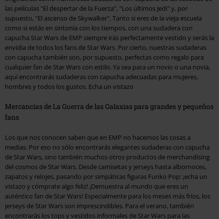
las películas "El despertar de la Fuerza", "Los últimos Jedi" y, por
supuesto, "El ascenso de Skywalker". Tanto si eres de la vieja escuela
como si estás en sintonía con los tiempos, con una sudadera con
capucha Star Wars de EMP siempre irás perfectamente vestido y serás la
envidia de todos los fans de Star Wars. Por cierto, nuestras sudaderas
con capucha también son, por supuesto, perfectas como regalo para
cualquier fan de Star Wars con estilo. Ya sea para un novio o una novia,
aquí encontrarás sudaderas con capucha adecuadas para mujeres,
hombres y todos los gustos. Echa un vistazo
Mercancías de La Guerra de las Galaxias para grandes y pequeños
fans
Los que nos conocen saben que en EMP no hacemos las cosas a
medias. Por eso no sólo encontrarás elegantes sudaderas con capucha
de Star Wars, sino también muchos otros productos de merchandising
del cosmos de Star Wars. Desde camisetas y jerseys hasta albornoces,
zapatos y relojes, pasando por simpáticas figuras Funko Pop: ¡echa un
vistazo y cómprate algo feliz! ¡Demuestra al mundo que eres un
auténtico fan de Star Wars! Especialmente para los meses más fríos, los
jerseys de Star Wars son imprescindibles. Para el verano, también
encontrarás los tops y vestidos informales de Star Wars para las