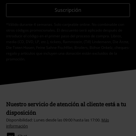
Suscripción
*Válido durante 4 semanas. Solo canjeable online. No combinable con
otros códigos promocionales. El descuento será aplicado después de
introducir el código en el primer paso del proceso de compra. Libros,
media (CD, DVD, LP, etc.), tickets, Rammstein, (Till) Lindemann, Die Ärzte,
Die Toten Hosen, Feine Sahne Fischfilet, Broilers, Böhse Onkelz, cheques-
regalo y artículos que incluyen una donación están excluidos de la
promoción.
Nuestro servicio de atención al cliente está a tu
disposición
Disponibilidad: Lunes desde las 09:00 hasta las 17:00.
Más
información