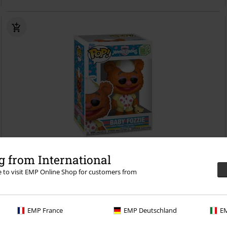
 from International
%
re to visit EMP Online Shop for customers from
16,99 €
Figura vinilo Baby Fozzie 1695
The Muppets
¡Funko Pop!
EMP France
EMP Deutschland
EM