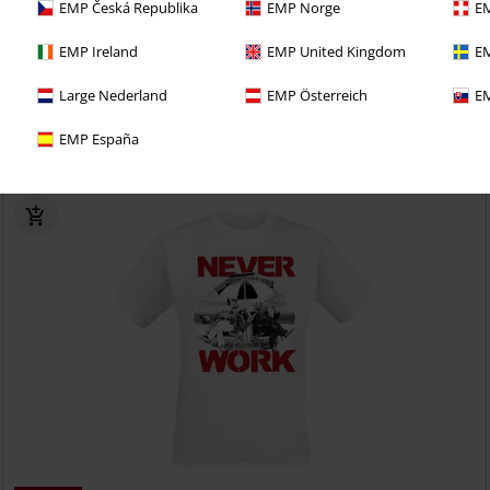
EMP Česká Republika
EMP Norge
EM
EMP Ireland
EMP United Kingdom
EM
richo con una prueba de 30 días de nuestro BACKSTAGE
Large Nederland
EMP Österreich
EM
EMP España