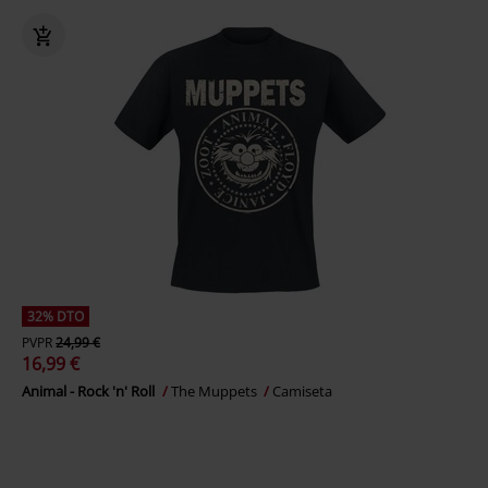
32% DTO
PVPR
24,99 €
16,99 €
Animal - Rock 'n' Roll
The Muppets
Camiseta