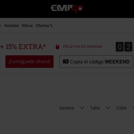
EMP
-
Música,
Películas,
r
Hombre
Niños
Ofertas %
TV
&
Gaming
0
2
0
2
 + 15% EXTRA*
FELIZ FIN DE SEMANA
Merch
-
Ropa
¡Consíguelo ahora!
Copia el código
WEEKEND
Alternativa
Genero
Talla
Color