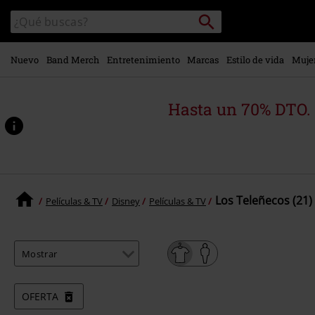
Ir al
Buscar
Buscar
contenido
en
principal
el
catálogo
Nuevo
Band Merch
Entretenimiento
Marcas
Estilo de vida
Muje
Hasta un 70% DTO.
Los Teleñecos (21)
Películas & TV
Disney
Películas & TV
OFERTA