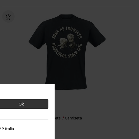
32% DTO
Talla grande
Ok
PVPR
Desde
24,99 €
16,99 €
Desde
Sons Of Ironists
The Muppets
Camiseta
P Italia