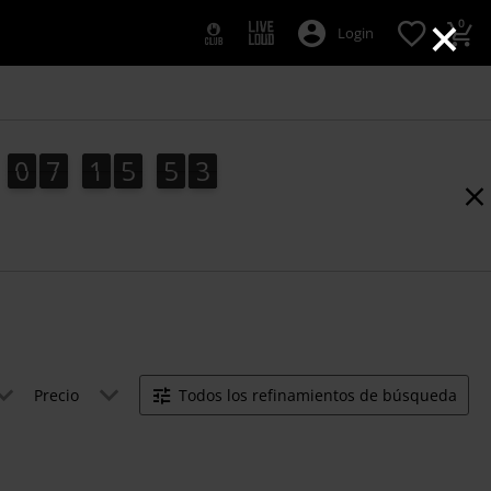
×
0
Login
0
7
1
5
5
2
0
7
1
5
5
1
3
2
1
Precio
Todos los refinamientos de búsqueda