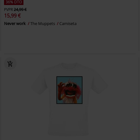
36% DTO
PVPR
24,99 €
15,99 €
Never work
The Muppets
Camiseta