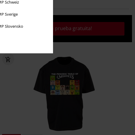
P Schweiz
P Sverige
P Slovensko
¡Activa tu prueba gratuita!