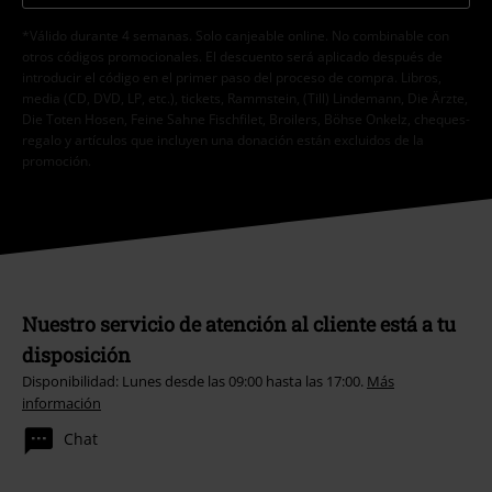
*Válido durante 4 semanas. Solo canjeable online. No combinable con
otros códigos promocionales. El descuento será aplicado después de
introducir el código en el primer paso del proceso de compra. Libros,
media (CD, DVD, LP, etc.), tickets, Rammstein, (Till) Lindemann, Die Ärzte,
Die Toten Hosen, Feine Sahne Fischfilet, Broilers, Böhse Onkelz, cheques-
regalo y artículos que incluyen una donación están excluidos de la
promoción.
Nuestro servicio de atención al cliente está a tu
disposición
Disponibilidad: Lunes desde las 09:00 hasta las 17:00.
Más
información
Chat