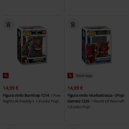
%
%
Stock bajo
14,99 €
14,99 €
Figura vinilo Burntrap 1214
Five
Figura vinilo Murkastrasza - (Pop!
Nights At Freddy's
¡Funko Pop!
Games) 1226
World Of Warcraft
¡Funko Pop!