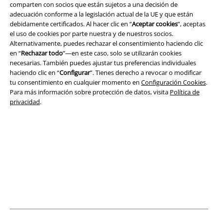
Términos y Condiciones
comparten con socios que están sujetos a una decisión de
adecuación conforme a la legislación actual de la UE y que están
debidamente certificados. Al hacer clic en “
Aceptar cookies
”, aceptas
Aviso Legal
el uso de cookies por parte nuestra y de nuestros socios.
Alternativamente, puedes rechazar el consentimiento haciendo clic
Ley protección de datos
en “
Rechazar todo
”—en este caso, solo se utilizarán cookies
necesarias. También puedes ajustar tus preferencias individuales
Eliminación de residuos y protección del medioambiente
haciendo clic en “
Configurar
”. Tienes derecho a revocar o modificar
tu consentimiento en cualquier momento en
Configuración Cookies
.
Declaración de Conformidad
Para más información sobre protección de datos, visita
Política de
privacidad
.
Información sobre accesibilidad
Configuración Cookies
Cancelar pedido
Todos los precios incluyen el IVA pero no los
gastos de transporte
© 1986-2026 E.M.P. Merchandising HGmbH