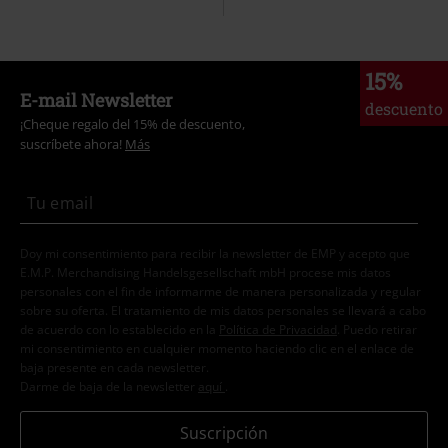
15%
E-mail Newsletter
descuento
¡Cheque regalo del 15% de descuento,
suscríbete ahora!
Más
Doy mi consentimiento para recibir la newsletter de EMP y acepto que
E.M.P. Merchandising Handelsgesellschaft mbH procese mis datos
personales con el fin de informarme de manera personalizada y regular
sobre su oferta. El tratamiento de mis datos personales se llevará a cabo
de acuerdo con lo establecido en la
Política de Privacidad
. Puedo retirar
mi consentimiento en cualquier momento haciendo clic en el enlace de
baja presente en cada newsletter.
Darme de baja de la newsletter
aquí
.
Suscripción