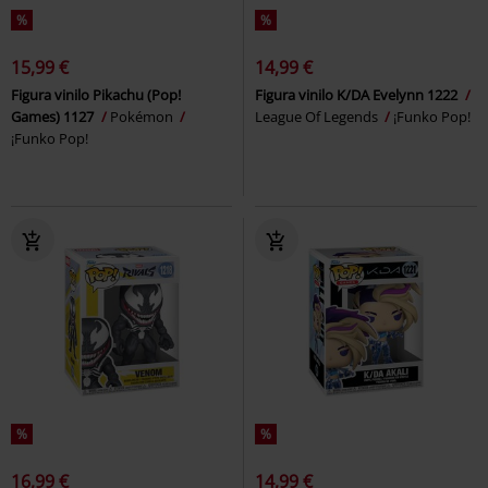
%
%
15,99 €
14,99 €
Figura vinilo Pikachu (Pop!
Figura vinilo K/DA Evelynn 1222
Games) 1127
Pokémon
League Of Legends
¡Funko Pop!
¡Funko Pop!
%
%
16,99 €
14,99 €