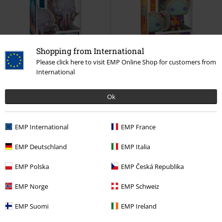
Shopping from International
Please click here to visit EMP Online Shop for customers from
%
%
International
16,99 €
14,99 €
Ok
Figura vinilo Baldur's Gate 3 - The
Figura vinilo Panzy 2307
Dragon
Emperor 1189
Dungeons and
Ball
¡Funko Pop!
Dragons
¡Funko Pop!
EMP International
EMP France
EMP Deutschland
EMP Italia
EMP Polska
EMP Česká Republika
EMP Norge
EMP Schweiz
EMP Suomi
EMP Ireland