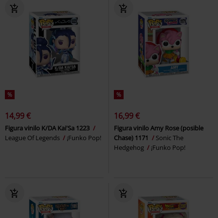
%
%
14,99 €
16,99 €
Figura vinilo K/DA Kai'Sa 1223
Figura vinilo Amy Rose (posible
League Of Legends
¡Funko Pop!
Chase) 1171
Sonic The
Hedgehog
¡Funko Pop!