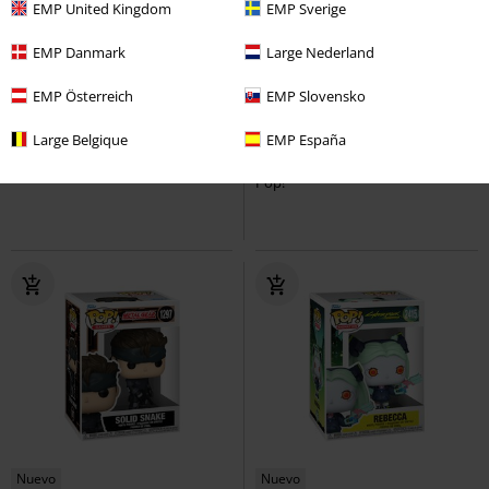
EMP United Kingdom
EMP Sverige
EMP Danmark
Large Nederland
Stock bajo
Nuevo
EMP Österreich
EMP Slovensko
17,99 €
32,99 €
Figura vinilo Charmeleon 1157
Calendario de Adviento Funko
Large Belgique
EMP España
Pokémon
¡Funko Pop!
Bitty Pop!
Pokémon
¡Funko
Pop!
Nuevo
Nuevo