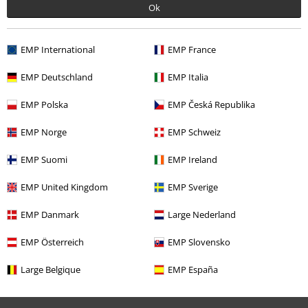
Ok
Chat
EMP International
EMP France
EMP Deutschland
EMP Italia
Servicio Atención al Cliente
EMP Polska
EMP Česká Republika
Ayuda (FAQ)
EMP Norge
EMP Schweiz
Política de Devolución
EMP Suomi
EMP Ireland
Devolver un artículo
EMP United Kingdom
EMP Sverige
Información de tallas generales
EMP Danmark
Large Nederland
Cancelar mi membresía BSC
EMP Österreich
EMP Slovensko
Métodos de pago
Large Belgique
EMP España