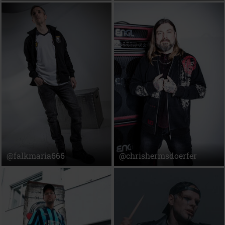
@falkmaria666
@chrishermsdoerfer