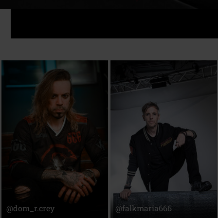
@dom_r.crey
@falkmaria666