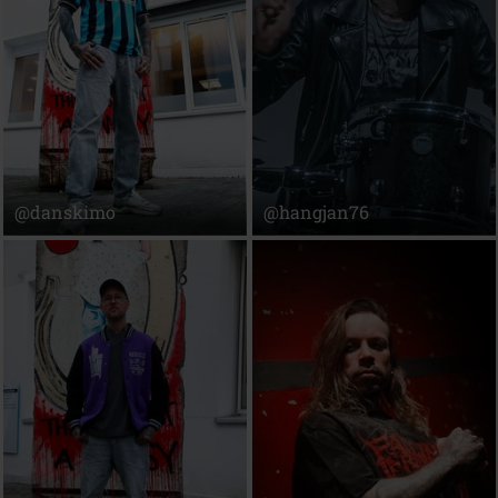
@danskimo
@hangjan76