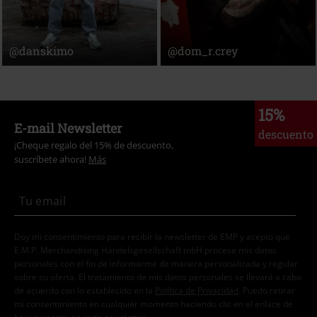
@danskimo
@dom_r.crey
15%
E-mail Newsletter
descuento
¡Cheque regalo del 15% de descuento,
suscríbete ahora!
Más
Doy mi consentimiento para recibir la newsletter de EMP y acepto que
E.M.P. Merchandising Handelsgesellschaft mbH procese mis datos
personales con el fin de informarme de manera personalizada y regular
sobre su oferta. El tratamiento de mis datos personales se llevará a cabo
de acuerdo con lo establecido en la
Política de Privacidad
. Puedo retirar
mi consentimiento en cualquier momento haciendo clic en el enlace de