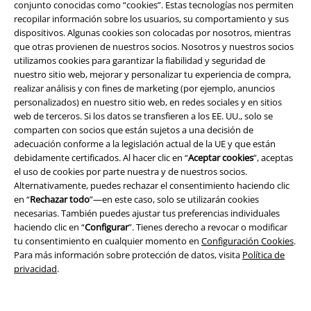
conjunto conocidas como “cookies”. Estas tecnologías nos permiten
recopilar información sobre los usuarios, su comportamiento y sus
dispositivos. Algunas cookies son colocadas por nosotros, mientras
Legal
que otras provienen de nuestros socios. Nosotros y nuestros socios
utilizamos cookies para garantizar la fiabilidad y seguridad de
Términos y Condiciones
nuestro sitio web, mejorar y personalizar tu experiencia de compra,
realizar análisis y con fines de marketing (por ejemplo, anuncios
Aviso Legal
personalizados) en nuestro sitio web, en redes sociales y en sitios
web de terceros. Si los datos se transfieren a los EE. UU., solo se
Ley protección de datos
comparten con socios que están sujetos a una decisión de
adecuación conforme a la legislación actual de la UE y que están
Eliminación de residuos y protección del medioambiente
debidamente certificados. Al hacer clic en “
Aceptar cookies
”, aceptas
el uso de cookies por parte nuestra y de nuestros socios.
Alternativamente, puedes rechazar el consentimiento haciendo clic
Declaración de Conformidad
en “
Rechazar todo
”—en este caso, solo se utilizarán cookies
necesarias. También puedes ajustar tus preferencias individuales
Información sobre accesibilidad
haciendo clic en “
Configurar
”. Tienes derecho a revocar o modificar
tu consentimiento en cualquier momento en
Configuración Cookies
.
Configuración Cookies
Para más información sobre protección de datos, visita
Política de
privacidad
.
Cancelar pedido
Todos los precios incluyen el IVA pero no los
gastos de transporte