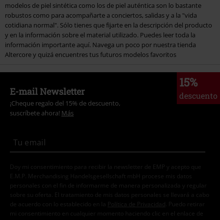
modelos de piel sintética como los de piel auténtica son lo bastante
robustos como para acompañarte a conciertos, salidas y a la "vida
cotidiana normal". Sólo tienes que fijarte en la descripción del producto
y en la información sobre el material utilizado. Puedes leer toda la
información importante aquí. Navega un poco por nuestra tienda
Altercore y quizá encuentres tus futuros modelos favoritos
15%
E-mail Newsletter
descuento
¡Cheque regalo del 15% de descuento,
suscríbete ahora!
Más
Doy mi consentimiento para recibir la newsletter de EMP y acepto que
E.M.P. Merchandising Handelsgesellschaft mbH procese mis datos
personales con el fin de informarme de manera personalizada y regular
sobre su oferta. El tratamiento de mis datos personales se llevará a cabo
de acuerdo con lo establecido en la
Política de Privacidad
. Puedo retirar
mi consentimiento en cualquier momento haciendo clic en el enlace de