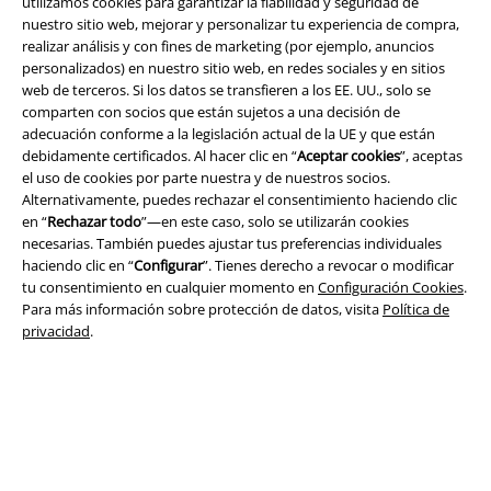
utilizamos cookies para garantizar la fiabilidad y seguridad de
nuestro sitio web, mejorar y personalizar tu experiencia de compra,
realizar análisis y con fines de marketing (por ejemplo, anuncios
Legal
personalizados) en nuestro sitio web, en redes sociales y en sitios
web de terceros. Si los datos se transfieren a los EE. UU., solo se
Términos y Condiciones
comparten con socios que están sujetos a una decisión de
adecuación conforme a la legislación actual de la UE y que están
Aviso Legal
debidamente certificados. Al hacer clic en “
Aceptar cookies
”, aceptas
el uso de cookies por parte nuestra y de nuestros socios.
Alternativamente, puedes rechazar el consentimiento haciendo clic
Ley protección de datos
en “
Rechazar todo
”—en este caso, solo se utilizarán cookies
necesarias. También puedes ajustar tus preferencias individuales
Eliminación de residuos y protección del medioambiente
haciendo clic en “
Configurar
”. Tienes derecho a revocar o modificar
tu consentimiento en cualquier momento en
Configuración Cookies
.
Declaración de Conformidad
Para más información sobre protección de datos, visita
Política de
privacidad
.
Información sobre accesibilidad
Configuración Cookies
Cancelar pedido