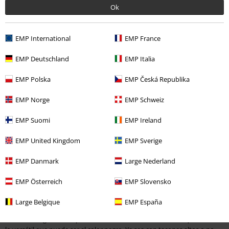
Ok
EMP International
EMP France
EMP Deutschland
EMP Italia
EMP Polska
EMP Česká Republika
%
Stock bajo
EMP Norge
EMP Schweiz
140,99 €
357 Vegan Black
Altercore
EMP Suomi
EMP Ireland
Botas
EMP United Kingdom
EMP Sverige
EMP Danmark
Large Nederland
Zapatos Altercore
EMP Österreich
EMP Slovensko
¿Buscas unos zapatos que te hagan destacar, pero que también sean lo
suficientemente elegantes y estilosos como para ser el centro de
Large Belgique
EMP España
atención de tu conjunto? En ese caso, deberías echar un vistazo a
nuestra categoría de zapatos Altercore. A más tardar ahora queda claro