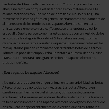
Las botas de Altercore llaman la atención. Y no sólo por sus tacones
altos, sino también porque están fabricadas con materiales de alta
calidad mezclados con una mano de obra fiable. No sólo si te gusta
moverte en la escena gótica en general, te enamorarás rápidamente de
al menos uno de los modelos. Los zapatos Altercore son en parte
unisex, pero siempre con estilo. ¿Te apetece una ruptura de estilo
especial? ¿Qué te parece combinar estos zapatos con un vestido de los
artículos de la categoría Rockabilly? Si te apetece un conjunto más
clásico, echa un vistazo a nuestros vaqueros. Especialmente los estilos
más ajustados pueden combinarse con diferentes botas de Altercore.
Tómate un poco de tiempo y echa un vistazo a nuestra Tienda Online
EMP. Aquí encontrarás una gran selección de zapatos Altercore a
precios increíbles.
¿Son veganos los zapatos Altercore?
¿No quieres productos de origen animal en tu armario? Muchas botas
Altercore, aunque no todas, son veganas. Las botas Altercore en
cuestión están hechas de piel sintética y, por supuesto, cumplen
exactamente los mismos estándares de alta calidad a los que la marca
te tiene acostumbrado. Los zapatos Altercore no veganos son de cuero
clásico. Pero independientemente de la versión que elijas, tanto los