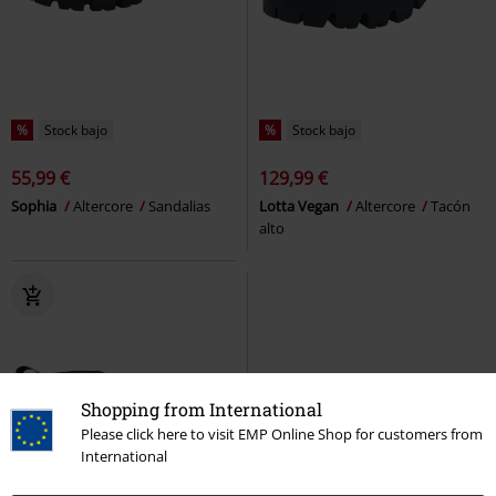
%
Stock bajo
%
Stock bajo
55,99 €
129,99 €
Sophia
Altercore
Sandalias
Lotta Vegan
Altercore
Tacón
alto
Shopping from International
Please click here to visit EMP Online Shop for customers from
International