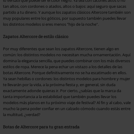
lo versátil que puede ser el color negro. Ya sea con tacones altos o no
tan altos, con cordones o atados, altos o bajos: aquí seguro que sacas
partido a tu dinero. Y aunque los zapatos clásicos Altercore también son
muy populares entre los góticos, por supuesto también puedes llevar
los distintos modelos si eres menos "hijo de la noche".
Zapatos Altercore de estilo clásico
Por muy diferentes que sean los zapatos Altercore, tienen algo en
común: los distintos modelos no necesitan mucha ornamentación. Aquí
domina la elegancia sencilla, que puedes combinar con los más diversos
estilos de ropa. Merece la pena echar un vistazo a los detalles de las
botas Altercore. Porque definitivamente no se ha escatimado en ellos.
Ya sean hebillas o cordones: los distintos modelos para hombre y mujer
te llevarán por la vida, a la próxima fiesta y, en general, sin duda
exactamente adonde quieras ir. Por cierto, ¿sabías que la marca da
tanta importancia a la estabilidad que también puedes llevar los
modelos más planos en tu próximo viaje de festival? Al fin y al cabo, vale
mucho la pena poder confiar en un calzado cómodo cuando estás entre
la multitud, ¿verdad?
Botas de Altercore para tu gran entrada