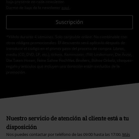
baja presente en cada newsletter.
Darme de baja de la newsletter
aquí
.
Suscripción
*Válido durante 4 semanas. Solo canjeable online. No combinable con
otros códigos promocionales. El descuento será aplicado después de
introducir el código en el primer paso del proceso de compra. Libros,
media (CD, DVD, LP, etc.), tickets, Rammstein, (Till) Lindemann, Die Ärzte,
Die Toten Hosen, Feine Sahne Fischfilet, Broilers, Böhse Onkelz, cheques-
regalo y artículos que incluyen una donación están excluidos de la
promoción.
Nuestro servicio de atención al cliente está a tu
disposición
Nos puedes contactar por teléfono de las 09:00 hasta las 17:00.
Más