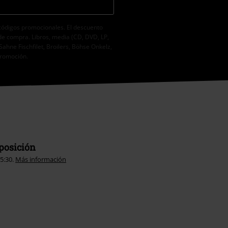
códigos promocionales. El descuento
de compra. Libros, media (CD, DVD, LP,
Sahne Fischfilet, Broilers, Böhse Onkelz,
promoción.
sposición
15:30.
Más información