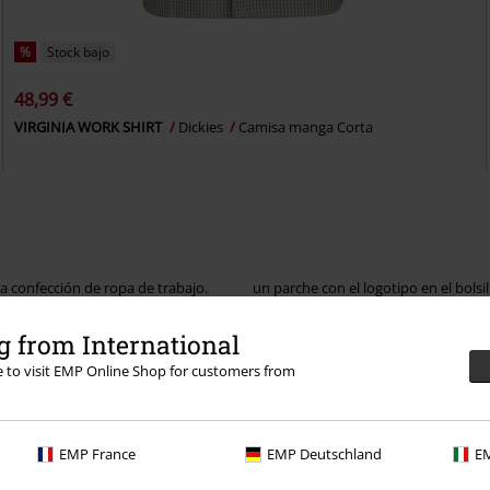
%
Stock bajo
48,99 €
VIRGINIA WORK SHIRT
Dickies
Camisa manga Corta
la confección de ropa de trabajo.
un parche con el logotipo en el bolsil
o sobre todo como ropa de ocio que
desgarros, por lo que resulta esencia
rca ofrece todo lo que necesita el
colores y se puede llevar perfectame
 from International
junto de oficina relajado con el
re to visit EMP Online Shop for customers from
Tu camiseta Dickies en la t
e el diseño es acertado, así como la
a como una camisa informal de manga
o para hombre.
Con las camisas Dickies te redefines.
mantenerte flexible en la vida cotid
EMP France
EMP Deutschland
EM
conjunto de negocios relajado, así c
es perfecta para ocasiones festivas 