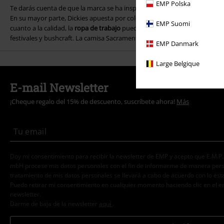
EMP Polska
Te darás cuenta de que la marca se ha inspirado en el estilo militar est
En su mayor parte, Dickies apuesta por colores poco agitados, como el gri
EMP Suomi
cuanto a la calidad, la
ropa de trabajo
puede aguantar una paliza, por lo
festivales y bushcraft. La camisa Sacramento Dickies es una camisa info
EMP Danmark
Large Belgique
E-mail Newsletter
¡Cheque regalo del 15% de descuento, suscríbete ahora!
Más
Doy mi consentimiento para recibir la newsletter de EMP y acepto que E.M.P
mbH procese mis datos personales con el fin de informarme de manera person
tratamiento de mis datos personales se llevará a cabo de acuerdo con lo est
Puedo retirar mi consentimiento en cualquier momento haciendo clic en el e
newsletter.
Darme de baja de la newsletter
aquí
.