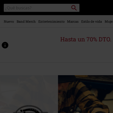
Ir al
Buscar
Buscar
contenido
en
principal
el
catálogo
Nuevo
Band Merch
Entretenimiento
Marcas
Estilo de vida
Muje
Hasta un 70% DTO.