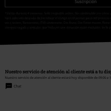
Suscripción
*Válido durante 4 semanas. Solo canjeable online. No combinable con otros 
será aplicado después de introducir el código en el primer paso del proceso 
etc.), tickets, Rammstein, (Till) Lindemann, Die Ärzte, Die Toten Hosen, Feine 
cheques-regalo y artículos que incluyen una donación están excluidos de la 
Nuestro servicio de atención al cliente está a tu di
Nuestro servicio de atención al cliente estará hoy disponible de 09:00 a 
Chat