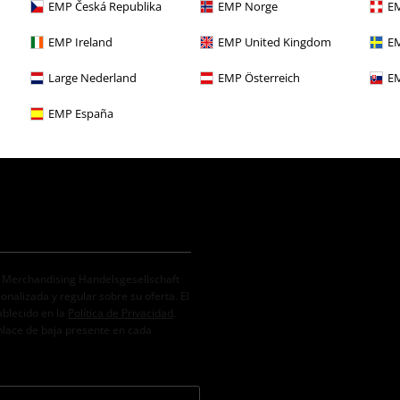
EMP Česká Republika
EMP Norge
EM
adounidense en muchas de sus piezas.
una tapeta de botones delantera y do
s, el azul oscuro o el negro. En
con el color sin ser demasiado domin
EMP Ireland
EMP United Kingdom
EM
 que es ideal para acampadas,
completo.
rmal de franela con mangas largas y
Large Nederland
EMP Österreich
EM
EMP España
. Merchandising Handelsgesellschaft
alizada y regular sobre su oferta. El
ablecido en la
Política de Privacidad
.
nlace de baja presente en cada