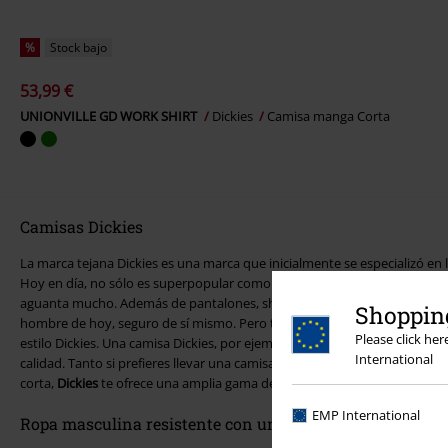
%
Stock bajo
53,99 €
UNIONVILLE GD WORK SHIRT
Dickies
Camisa manga Corta
Camisas Dickies
La marca tejana Dickies es una marca que inicialmente se especializó en 
Hoy en día, no sólo es superpopular como ropa de trabajo robusta, sin
aguanta mucho. Además de pantalones, shorts y camisetas, la exitosa ma
Shopping
hombre de hoy, seguro de sí mismo. Pero también se puede llevar un con
Please click he
estilo Dickies. Una camisa Dickies, por ejemplo, realza más tu look, porqu
International
calidad. Tanto si prefieres llevar una camisa de franela de manga larg
corta,
Dickies
te ofrece una amplia gama de prendas de abrigo con estil
EMP International
Ropa masculina resistente con una larga tradición