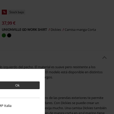
%
Stock bajo
37,99 €
UNIONVILLE GD WORK SHIRT
Dickies
Camisa manga Corta
lo izquierdo del pecho. El material es suave pero resistente a los
l para un estilo de vida activo. El modelo está disponible en distintos
nte con pantalones cortos y largos.
Ok
ienda EMP
 La calidad resistente al desgarro de las prendas exteriores te permite
iana y establecer nuevos estándares. Con Dickies se puede crear un
P Italia
omo un look de festival que te exija mucho. Una camisa Dickies también
y reuniones. La Camisa de trabajo de manga corta en azul marino tiene