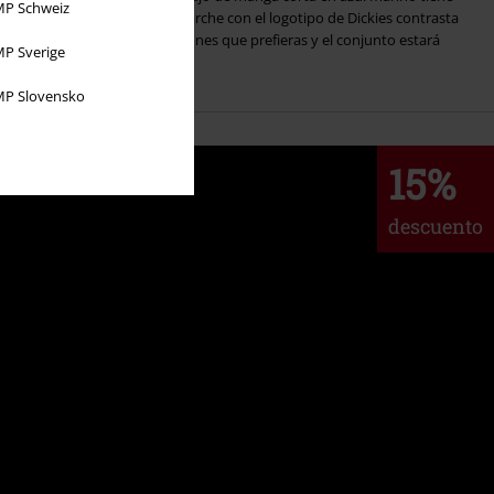
P Schweiz
s bolsillos en el pecho. Un parche con el logotipo de Dickies contrasta
ante. Póntelo con los pantalones que prefieras y el conjunto estará
P Sverige
P Slovensko
15%
descuento