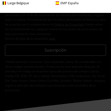
Large Belgique
EMP España
Doy mi consentimiento para recibir la newsletter de EMP y acepto que
E.M.P. Merchandising Handelsgesellschaft mbH procese mis datos
personales con el fin de informarme de manera personalizada y regular
sobre su oferta. El tratamiento de mis datos personales se llevará a cabo
de acuerdo con lo establecido en la
Política de Privacidad
. Puedo retirar
mi consentimiento en cualquier momento haciendo clic en el enlace de
baja presente en cada newsletter.
Darme de baja de la newsletter
aquí
.
Suscripción
*Válido durante 4 semanas. Solo canjeable online. No combinable con
otros códigos promocionales. El descuento será aplicado después de
introducir el código en el primer paso del proceso de compra. Libros,
media (CD, DVD, LP, etc.), tickets, Rammstein, (Till) Lindemann, Die Ärzte,
Die Toten Hosen, Feine Sahne Fischfilet, Broilers, Böhse Onkelz, cheques-
regalo y artículos que incluyen una donación están excluidos de la
promoción.