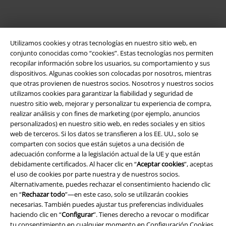
Utilizamos cookies y otras tecnologías en nuestro sitio web, en
conjunto conocidas como “cookies”. Estas tecnologías nos permiten
recopilar información sobre los usuarios, su comportamiento y sus
dispositivos. Algunas cookies son colocadas por nosotros, mientras
que otras provienen de nuestros socios. Nosotros y nuestros socios
utilizamos cookies para garantizar la fiabilidad y seguridad de
Legal
nuestro sitio web, mejorar y personalizar tu experiencia de compra,
Términos y Condiciones
realizar análisis y con fines de marketing (por ejemplo, anuncios
personalizados) en nuestro sitio web, en redes sociales y en sitios
web de terceros. Si los datos se transfieren a los EE. UU., solo se
Aviso Legal
comparten con socios que están sujetos a una decisión de
adecuación conforme a la legislación actual de la UE y que están
Ley protección de datos
debidamente certificados. Al hacer clic en “
Aceptar cookies
”, aceptas
el uso de cookies por parte nuestra y de nuestros socios.
Eliminación de residuos y protección del medioambiente
Alternativamente, puedes rechazar el consentimiento haciendo clic
en “
Rechazar todo
”—en este caso, solo se utilizarán cookies
Declaración de Conformidad
necesarias. También puedes ajustar tus preferencias individuales
haciendo clic en “
Configurar
”. Tienes derecho a revocar o modificar
tu consentimiento en cualquier momento en
Configuración Cookies
.