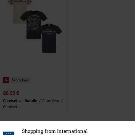
%
Stock bajo
86,99 €
Camisetas - Bundle
GoodYear
Camiseta
Shopping from International