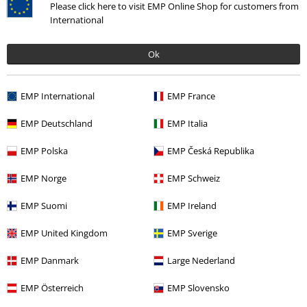
Please click here to visit EMP Online Shop for customers from
International
¿Necesitas ropa nueva y genial que no todo el mundo tiene y quieres
ahorrar dinero? Echa un vistazo a más atuendos aquí:
Ok
Pantalones cortos Dickies
Doc Martens Vegano
EMP International
EMP France
Zapatillas Vans
Zapatos Etnies
EMP Deutschland
EMP Italia
Vaqueros de mayo ruidosos
Marcas de zapatillas
EMP Polska
EMP Česká Republika
Anne Stokes
Chubasquero áspero
EMP Norge
EMP Schweiz
15%
EMP Suomi
EMP Ireland
E-mail Newsletter
descuento
EMP United Kingdom
EMP Sverige
¡Cheque regalo del 15% de descuento,
suscríbete ahora!
Más
EMP Danmark
Large Nederland
EMP Österreich
EMP Slovensko